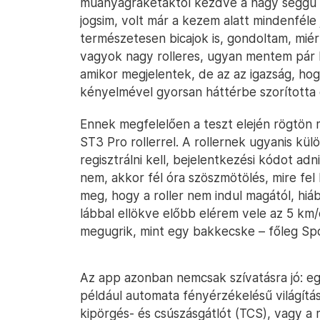
műanyagrakétáktól kezdve a nagy seggű r
jogsim, volt már a kezem alatt mindenféle 
természetesen bicajok is, gondoltam, mié
vagyok nagy rolleres, ugyan mentem pár kö
amikor megjelentek, de az az igazság, hogy
kényelmével gyorsan háttérbe szorította 
Ennek megfelelően a teszt elején rögtön 
ST3 Pro rollerrel. A rollernek ugyanis külön
regisztrálni kell, bejelentkezési kódot adn
nem, akkor fél óra szöszmötölés, mire fel 
meg, hogy a roller nem indul magától, hiá
lábbal ellökve előbb elérem vele az 5 km
megugrik, mint egy bakkecske – főleg S
Az app azonban nemcsak szívatásra jó: eg
például automata fényérzékelésű világítá
kipörgés- és csúszásgátlót (TCS), vagy a 