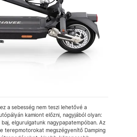
 ez a sebesség nem teszi lehetővé a
autópályán kamiont előzni, nagyjából olyan:
em baj, elgurulgatunk nagypapatempóban. Az
nte terepmotorokat megszégyenítő Damping