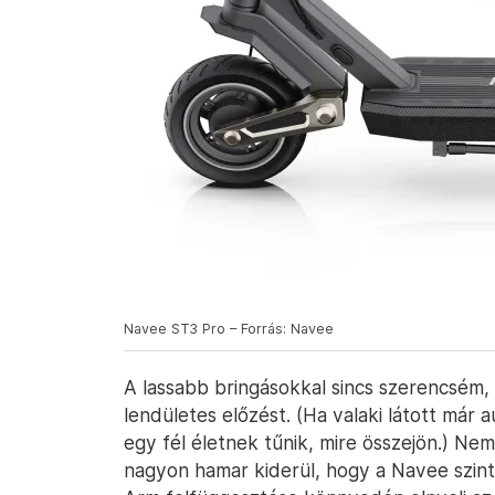
Navee ST3 Pro – Forrás: Navee
A lassabb bringásokkal sincs szerencsém,
lendületes előzést. (Ha valaki látott már 
egy fél életnek tűnik, mire összejön.) N
nagyon hamar kiderül, hogy a Navee szi