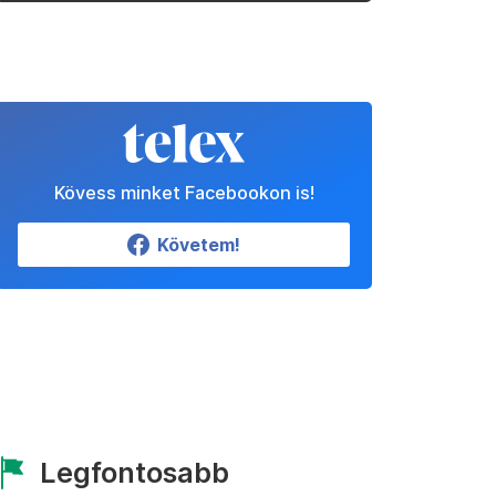
Kövess minket Facebookon is!
Követem!
Legfontosabb