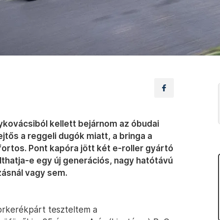
ykovácsiból kellett bejárnom az óbudai
tős a reggeli dugók miatt, a bringa a
rtos. Pont kapóra jött két e-roller gyártó
lthatja-e egy új generációs, nagy hatótávú
zásnál vagy sem.
orkerékpárt teszteltem a