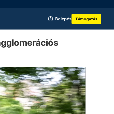
Belépés
Támogatás
z agglomerációs