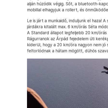
alján húzódik végig. Sőt, a bluetooth-kap
mobillal elhagyjuk a rollert, és önműködőe
Le is járt a munkaidő, induljunk el haza! A
járdákra kitalált max. 6 km/órás Séta módo
A Standard állapot legfeljebb 20 km/órás
Rágurranok az Árpád fejedelem úti kerék
kiderül, hogy a 20 km/óra nagyon nem jó
feltorlódnak a hátam mögött, dühös szava