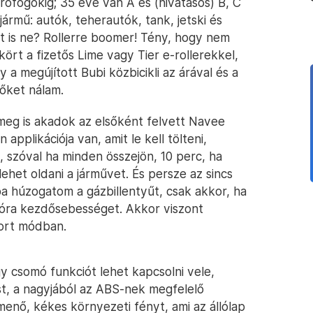
öfögőkig; 35 éve van A és (hivatásos) B, C
jármű: autók, teherautók, tank, jetski és
rt is ne? Rollerre boomer! Tény, hogy nem
rt a fizetős Lime vagy Tier e-rollerekkel,
 a megújított Bubi közbicikli az árával és a
őket nálam.
meg is akadok az elsőként felvett Navee
 applikációja van, amit le kell tölteni,
i, szóval ha minden összejön, 10 perc, ha
lehet oldani a járművet. És persze az sincs
ba húzogatom a gázbillentyűt, csak akkor, ha
/óra kezdősebességet. Akkor viszont
port módban.
y csomó funkciót lehet kapcsolni vele,
st, a nagyjából az ABS-nek megfelelő
menő, kékes környezeti fényt, ami az állólap