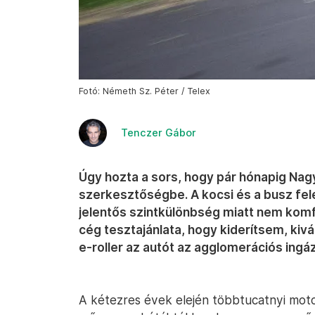
Fotó: Németh Sz. Péter / Telex
Tenczer Gábor
Úgy hozta a sors, hogy pár hónapig Nag
szerkesztőségbe. A kocsi és a busz felej
jelentős szintkülönbség miatt nem komfo
cég tesztajánlata, hogy kiderítsem, kivá
e-roller az autót az agglomerációs ingá
A kétezres évek elején többtucatnyi mot