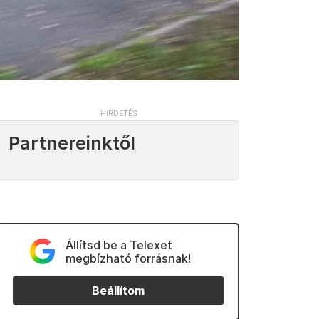
Partnereinktől
Állítsd be a Telexet
megbízható forrásnak!
Beállítom