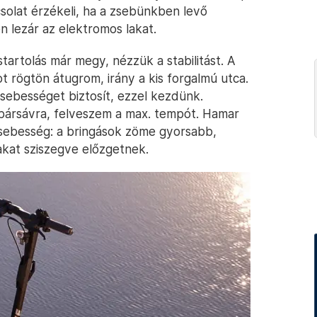
csolat érzékeli, ha a zsebünkben levő
n lezár az elektromos lakat.
 startolás már megy, nézzük a stabilitást. A
t rögtön átugrom, irány a kis forgalmú utca.
 sebességet biztosít, ezzel kezdünk.
pársávra, felveszem a max. tempót. Hamar
 sebesség: a bringások zöme gyorsabb,
kat sziszegve előzgetnek.