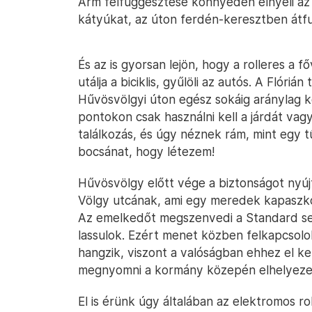
Arm felfüggesztése könnyedén elnyeli a
kátyúkat, az úton ferdén-keresztben átfu
És az is gyorsan lejön, hogy a rolleres a f
utálja a biciklis, gyűlöli az autós. A Flóriá
Hűvösvölgyi úton egész sokáig aránylag k
pontokon csak használni kell a járdát vag
találkozás, és úgy néznek rám, mint egy 
bocsánat, hogy létezem!
Hűvösvölgy előtt vége a biztonságot nyúj
Völgy utcának, ami egy meredek kapaszkod
Az emelkedőt megszenvedi a Standard seb
lassulok. Ezért menet közben felkapcsolo
hangzik, viszont a valóságban ehhez el k
megnyomni a kormány közepén elhelyezet
El is érünk úgy általában az elektromos ro