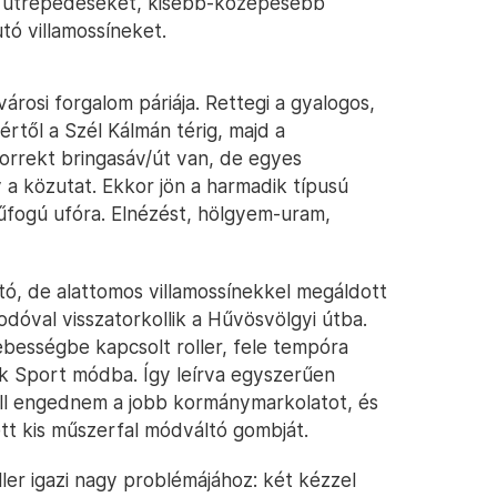
z útrepedéseket, kisebb-közepesebb
tó villamossíneket.
ővárosi forgalom páriája. Rettegi a gyalogos,
n tértől a Szél Kálmán térig, majd a
orrekt bringasáv/út van, de egyes
y a közutat. Ekkor jön a harmadik típusú
tűfogú ufóra. Elnézést, hölgyem-uram,
tó, de alattomos villamossínekkel megáldott
óval visszatorkollik a Hűvösvölgyi útba.
ességbe kapcsolt roller, fele tempóra
k Sport módba. Így leírva egyszerűen
ell engednem a jobb kormánymarkolatot, és
t kis műszerfal módváltó gombját.
ller igazi nagy problémájához: két kézzel