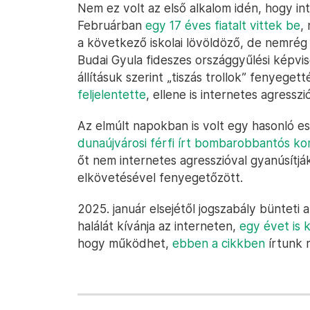
Nem ez volt az első alkalom idén, hogy int
Februárban
egy 17 éves fiatalt vittek be
,
a következő iskolai lövöldöző, de nemrég
Budai Gyula fideszes országgyűlési képvis
állításuk szerint „tiszás trollok” fenyeget
feljelentette
, ellene is internetes agressz
Az elmúlt napokban is volt egy hasonló e
dunaújvárosi férfi írt bombarobbantós k
őt nem internetes agresszióval gyanúsítj
elkövetésével fenyegetőzött.
2025. január elsejétől jogszabály bünteti 
halálát kívánja az interneten,
egy évet is 
hogy működhet,
ebben a cikkben
írtunk 