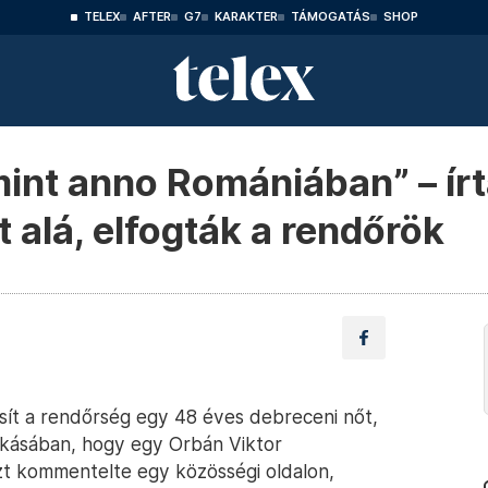
TELEX
AFTER
G7
KARAKTER
TÁMOGATÁS
SHOP
nt anno Romániában” – írt
 alá, elfogták a rendőrök
sít a rendőrség egy 48 éves debreceni nőt,
lakásában, hogy egy Orbán Viktor
azt kommentelte egy közösségi oldalon,