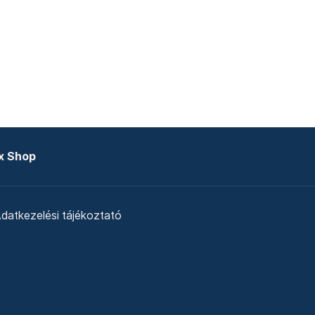
x Shop
datkezelési tájékoztató
zat
Telex Sales