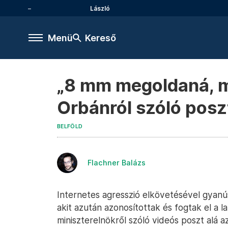
László
Menü
Kereső
„8 mm megoldaná, mi
Orbánról szóló poszt
BELFÖLD
Flachner Balázs
Internetes agresszió elkövetésével gyanú
akit azután azonosítottak és fogtak el a 
miniszterelnökről szóló videós poszt alá 