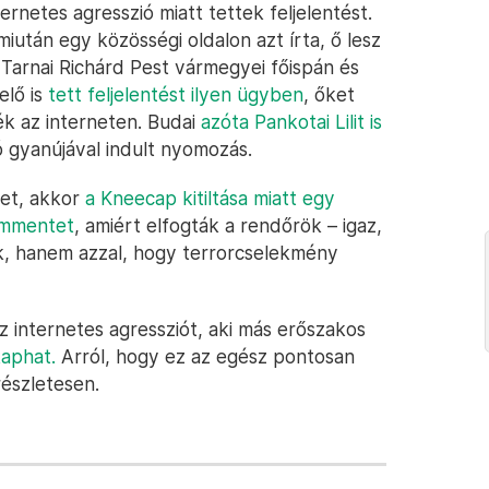
ernetes agresszió miatt tettek feljelentést.
 miután egy közösségi oldalon azt írta, ő lesz
 Tarnai Richárd Pest vármegyei főispán és
elő is
tett feljelentést ilyen ügyben
, őket
ték az interneten. Budai
azóta Pankotai Lilit is
ió gyanújával indult nyomozás.
set, akkor
a Kneecap kitiltása miatt egy
ommentet
, amiért elfogták a rendőrök – igaz,
ák, hanem azzal, hogy terrorcselekmény
az internetes agressziót, aki más erőszakos
kaphat.
Arról, hogy ez az egész pontosan
részletesen.