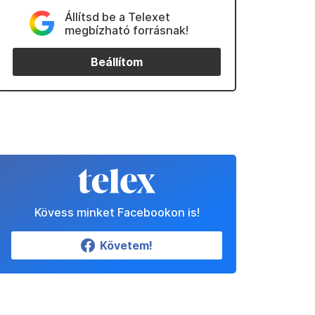
Állítsd be a Telexet
megbízható forrásnak!
Beállítom
Kövess minket Facebookon is!
Követem!