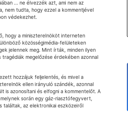
iában … ne élvezzék azt, ami nem az
ta, nem tudta, hogy ezzel a kommentjével
bon védekezhet.
ő, hogy a miniszterelnököt interneten
különböző közösségimédia-felületeken
ek jelennek meg. Mint írták, minden ilyen
s tragédiák megelőzése érdekében azonnal
zett hozzájuk feljelentés, és mivel a
zterelnök ellen irányuló szándék, azonnal
ült is azonosítani és elfogni a kommentelőt. A
melynek során egy gáz-riasztófegyvert,
 találtak, az elektronikai eszközeiről