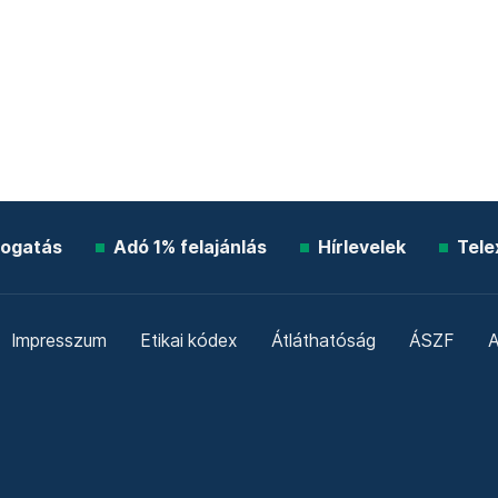
ogatás
Adó 1% felajánlás
Hírlevelek
Tele
Impresszum
Etikai kódex
Átláthatóság
ÁSZF
A
Süti beállítások
Szabályzatok
Kommentelési szabály