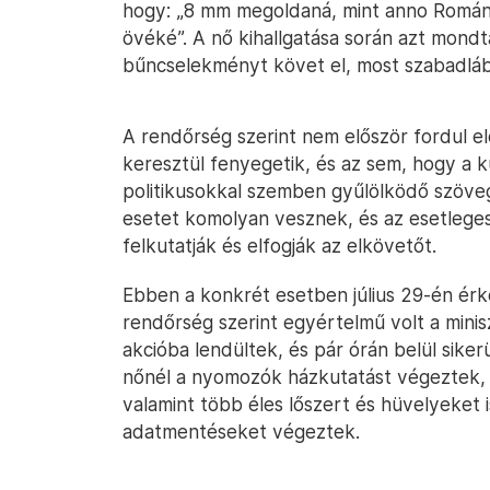
hogy: „8 mm megoldaná, mint anno Román
övéké”. A nő kihallgatása során azt mond
bűncselekményt követ el, most szabadlá
A rendőrség szerint nem először fordul el
keresztül fenyegetik, és az sem, hogy a 
politikusokkal szemben gyűlölködő szöveg
esetet komolyan vesznek, és az esetlege
felkutatják és elfogják az elkövetőt.
Ebben a konkrét esetben július 29-én érke
rendőrség szerint egyértelmű volt a minis
akcióba lendültek, és pár órán belül siker
nőnél a nyomozók házkutatást végeztek, 
valamint több éles lőszert és hüvelyeket is
adatmentéseket végeztek.