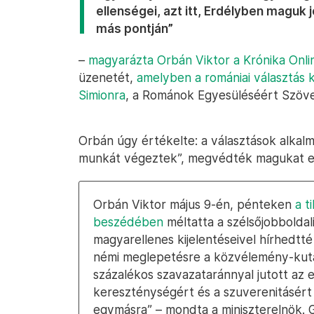
ellenségei, azt itt, Erdélyben maguk j
más pontján”
–
magyarázta Orbán Viktor a Krónika Onlin
üzenetét,
amelyben a romániai választás
Simionra
, a Románok Egyesüléséért Szövet
Orbán úgy értékelte: a választások alkal
munkát végeztek”, megvédték magukat egy
Orbán Viktor május 9-én, pénteken
a t
beszédében
méltatta a szélsőjobbolda
magyarellenes kijelentéseivel hírhedtté 
némi meglepetésre a közvélemény-kuta
százalékos szavazataránnyal jutott az 
kereszténységért és a szuverenitásért
egymásra” – mondta a miniszterelnök.