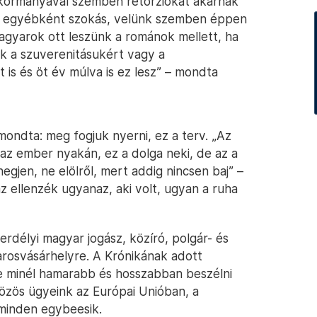
 kormányával szemben retorziókat akarnak
ez egyébként szokás, velünk szemben éppen
magyarok ott leszünk a románok mellett, ha
nak a szuverenitásukért vagy a
is és öt év múlva is ez lesz” – mondta
mondta: meg fogjuk nyerni, ez a terv. „Az
 az ember nyakán, ez a dolga neki, de az a
hegjen, ne elölről, mert addig nincsen baj” –
 ellenzék ugyanaz, aki volt, ugyan a ruha
erdélyi magyar jogász, közíró, polgár- és
rosvásárhelyre. A Krónikának adott
tne minél hamarabb és hosszabban beszélni
özös ügyeink az Európai Unióban, a
minden egybeesik.