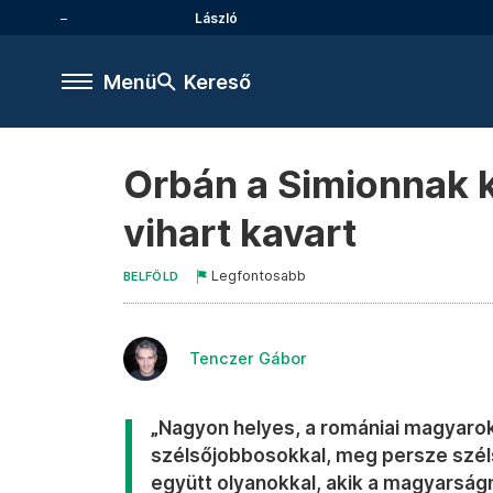
László
Menü
Kereső
Orbán a Simionnak k
vihart kavart
Legfontosabb
BELFÖLD
Tenczer Gábor
„Nagyon helyes, a romániai magyaro
szélsőjobbosokkal, meg persze szél
együtt olyanokkal, akik a magyarság