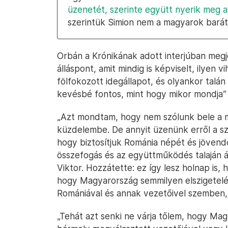
üzenetét, szerinte együtt nyerik meg a
szerintük Simion nem a magyarok barát
Orbán a Krónikának adott interjúban megj
álláspont, amit mindig is képviselt, ilyen v
fölfokozott idegállapot, és olyankor talá
kevésbé fontos, mint hogy mikor mondja” 
„Azt mondtam, hogy nem szólunk bele a m
küzdelembe. De annyit üzenünk erről a szi
hogy biztosítjuk Románia népét és jövendő
összefogás és az együttműködés talaján ál
Viktor. Hozzátette: ez így lesz holnap is,
hogy Magyarország semmilyen elszigetelést
Romániával és annak vezetőivel szemben, 
„Tehát azt senki ne várja tőlem, hogy Ma