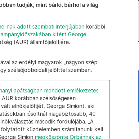
obban tudják, mint bárki, bárhol a világ
e-nak adott szombati interjújában
korábbi
 kampányidőszakában kitért George
ség (AUR) államfőjelöltjére.
mával az erdélyi magyarok „nagyon szép
 szélsőjobboldali jelölttel szemben.
ihanyi apátságban mondott emlékezetes
li AUR korábban szélsőségesen
vált elnökjelöltjét, George Simiont, aki
tásokban jósoltnál magabiztosabb, 40
elnökválasztás második fordulójába. „A
 folytatott küzdelemben számítanunk kell
 George Simion
megköszönte Orbánnak az