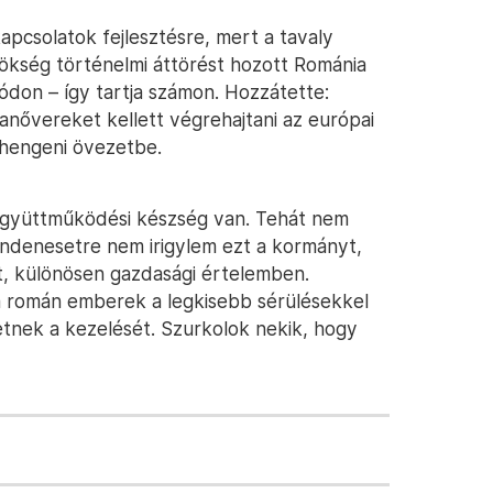
apcsolatok fejlesztésre, mert a tavaly
kség történelmi áttörést hozott Románia
módon – így tartja számon. Hozzátette:
anővereket kellett végrehajtani az európai
chengeni övezetbe.
együttműködési készség van. Tehát nem
Mindenesetre nem irigylem ezt a kormányt,
t, különösen gazdasági értelemben.
 román emberek a legkisebb sérülésekkel
tnek a kezelését. Szurkolok nekik, hogy