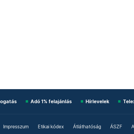
ogatás
Adó 1% felajánlás
Hírlevelek
Tele
Impresszum
Etikai kódex
Átláthatóság
ÁSZF
A