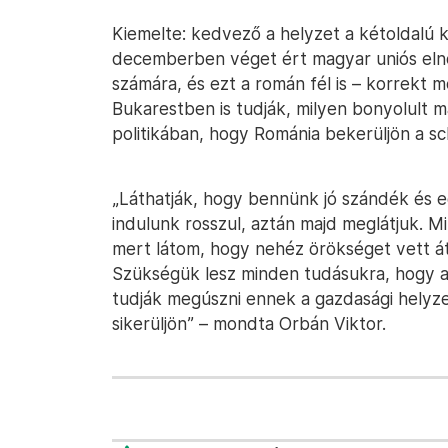
Kiemelte: kedvező a helyzet a kétoldalú k
decemberben véget ért magyar uniós elnö
számára, és ezt a román fél is – korrekt 
Bukarestben is tudják, milyen bonyolult m
politikában, hogy Románia bekerüljön a s
„Láthatják, hogy bennünk jó szándék és 
indulunk rosszul, aztán majd meglátjuk. 
mert látom, hogy nehéz örökséget vett á
Szükségük lesz minden tudásukra, hogy a
tudják megúszni ennek a gazdasági helyze
sikerüljön” – mondta Orbán Viktor.