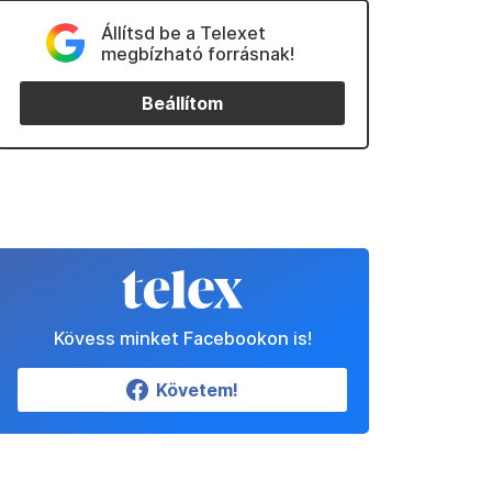
Állítsd be a Telexet
megbízható forrásnak!
Beállítom
Kövess minket Facebookon is!
Követem!