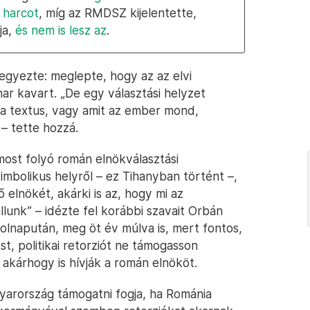
 harcot
, míg az RMDSZ kijelentette,
ja,
és nem is lesz az
.
egyezte: meglepte, hogy az az elvi
ihar kavart. „De egy választási helyzet
n a textus, vagy amit az ember mond,
– tette hozzá.
ost folyó román elnökválasztási
mbolikus helyről – ez Tihanyban történt –,
 elnökét, akárki is az, hogy mi az
lunk” – idézte fel korábbi szavait Orbán
 holnapután, meg öt év múlva is, mert fontos,
, politikai retorziót ne támogasson
akárhogy is hívják a román elnököt.
gyarország támogatni fogja, ha Románia