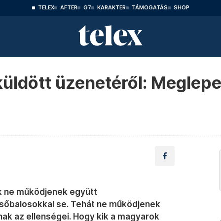
TELEX
AFTER
G7
KARAKTER
TÁMOGATÁS
SHOP
üldött üzenetéről: Meglepet
k ne működjenek együtt
sőbalosokkal se. Tehát ne működjenek
nak az ellenségei. Hogy kik a magyarok