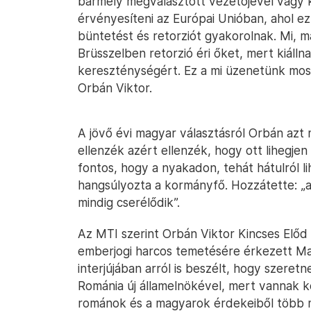
bármely megválasztott vezetőjével vagy
érvényesíteni az Európai Unióban, ahol 
büntetést és retorziót gyakorolnak. Mi, 
Brüsszelben retorzió éri őket, mert kiáll
kereszténységért. Ez a mi üzenetünk most 
Orbán Viktor.
A jövő évi magyar választásról Orbán azt 
ellenzék azért ellenzék, hogy ott lihegjen
fontos, hogy a nyakadon, tehát hátulról li
hangsúlyozta a kormányfő. Hozzátette: „az
mindig cserélődik”.
Az MTI szerint Orbán Viktor Kincses Előd 
emberjogi harcos temetésére érkezett Ma
interjújában arról is beszélt, hogy szere
Románia új államelnökével, mert vannak k
románok és a magyarok érdekeiből több 