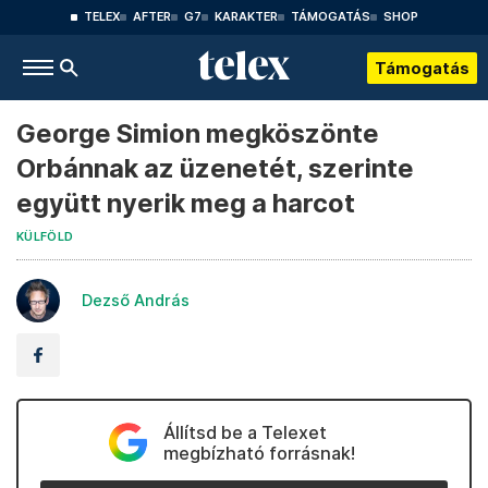
TELEX
AFTER
G7
KARAKTER
TÁMOGATÁS
SHOP
Támogatás
George Simion megköszönte
Orbánnak az üzenetét, szerinte
együtt nyerik meg a harcot
KÜLFÖLD
Dezső András
Állítsd be a Telexet
megbízható forrásnak!