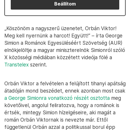
Beállítom
„Köszönöm a nagyszerű üzenetet, Orbán Viktor!
Meg kell nyernünk a harcot! Együtt!” – írta George
Simion a Románok Egyesüléséért Szövetség (AUR)
elnökjelöltje a magyar miniszterelnök Simionról szóló
X közösségi médiában közzétett videója fölé a
Transtelex
szerint.
Orbán Viktor a felvételen a felújított tihanyi apátság
átadóján mond beszédet, ennek azonban most csak
a George Simionra vonatkozó részét osztotta
meg
követőivel, angolul feliratozva, hogy a románok is
értsék, mintegy Simion hízelgéseire, aki magát a
román Orbán Viktornak is nevezte már. Ettől
függetlenül Orbán azzal a politikussal borul épp