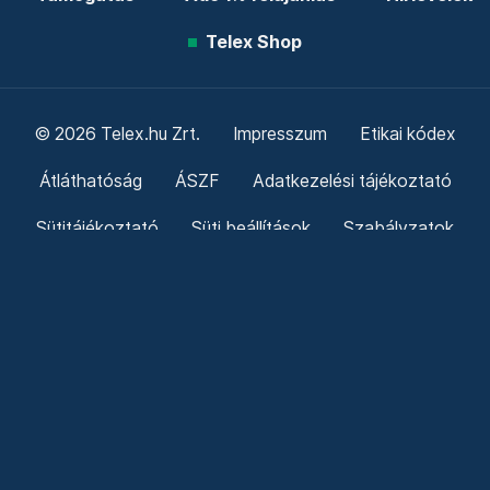
Telex Shop
© 2026 Telex.hu Zrt.
Impresszum
Etikai kódex
Átláthatóság
ÁSZF
Adatkezelési tájékoztató
Sütitájékoztató
Süti beállítások
Szabályzatok
Kommentelési szabályzat
Telex Sales