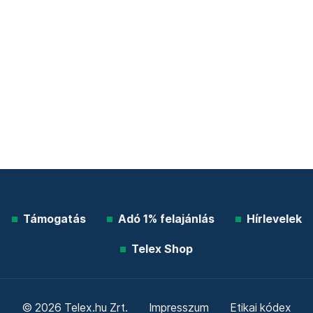
Támogatás
Adó 1% felajánlás
Hírlevelek
Telex Shop
© 2026 Telex.hu Zrt.
Impresszum
Etikai kódex