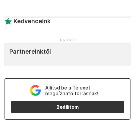
Kedvenceink
Partnereinktől
Állítsd be a Telexet
megbízható forrásnak!
Beállítom