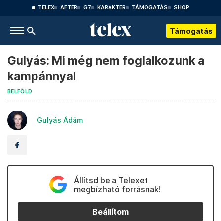
TELEX
AFTER
G7
KARAKTER
TÁMOGATÁS
SHOP
Támogatás
Gulyás: Mi még nem foglalkozunk a
kampánnyal
BELFÖLD
Gulyás Ádám
Állítsd be a Telexet
megbízható forrásnak!
Beállítom