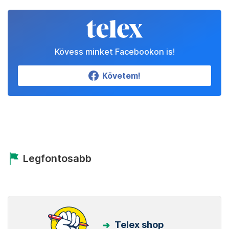
Kövess minket Facebookon is!
Követem!
Legfontosabb
Telex shop