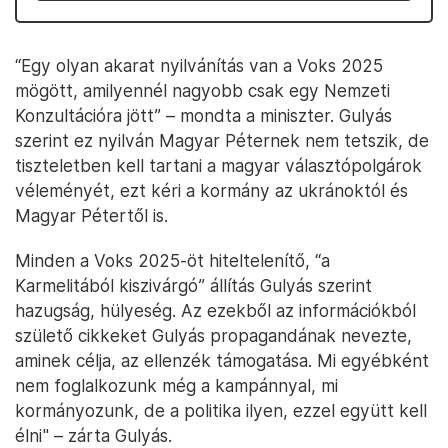
“Egy olyan akarat nyilvánítás van a Voks 2025
mögött, amilyennél nagyobb csak egy Nemzeti
Konzultációra jött” – mondta a miniszter. Gulyás
szerint ez nyilván Magyar Péternek nem tetszik, de
tiszteletben kell tartani a magyar választópolgárok
véleményét, ezt kéri a kormány az ukránoktól és
Magyar Pétertől is.
Minden a Voks 2025-öt hiteltelenítő, “a
Karmelitából kiszivárgó” állítás Gulyás szerint
hazugság, hülyeség. Az ezekből az információkból
születő cikkeket Gulyás propagandának nevezte,
aminek célja, az ellenzék támogatása. Mi egyébként
nem foglalkozunk még a kampánnyal, mi
kormányozunk, de a politika ilyen, ezzel együtt kell
élni" – zárta Gulyás.