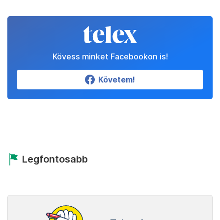
Kövess minket Facebookon is!
Követem!
Legfontosabb