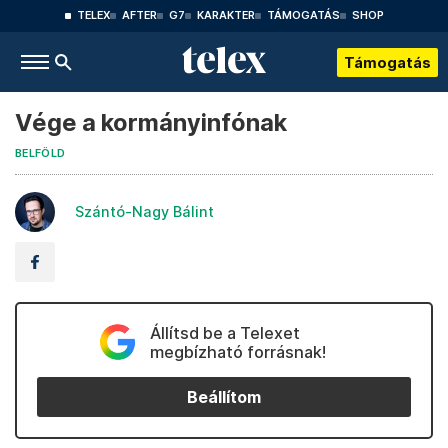
TELEX
AFTER
G7
KARAKTER
TÁMOGATÁS
SHOP
Támogatás
Vége a kormányinfónak
BELFÖLD
Szántó-Nagy Bálint
Állítsd be a Telexet
megbízható forrásnak!
Beállítom