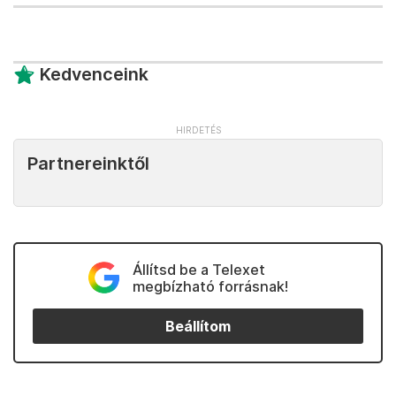
Kedvenceink
Partnereinktől
Állítsd be a Telexet
megbízható forrásnak!
Beállítom