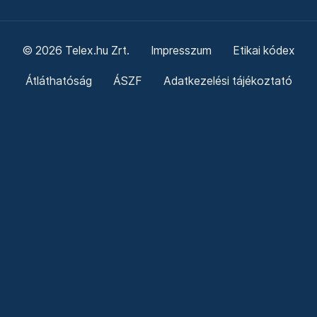
© 2026 Telex.hu Zrt.
Impresszum
Etikai kódex
Átláthatóság
ÁSZF
Adatkezelési tájékoztató
Sütitájékoztató
Süti beállítások
Szabályzatok
Kommentelési szabályzat
Telex Sales