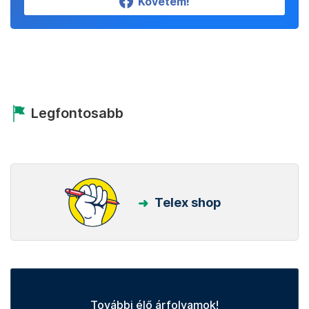
Követem!
Legfontosabb
Telex shop
További élő árfolyamok!