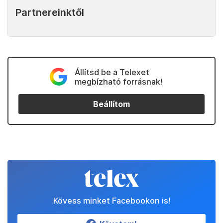
Partnereinktől
Állítsd be a Telexet
megbízható forrásnak!
Beállítom
Kövess minket Facebookon is!