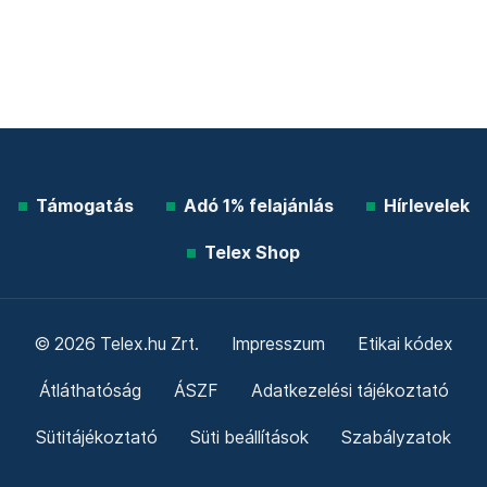
Támogatás
Adó 1% felajánlás
Hírlevelek
Telex Shop
© 2026 Telex.hu Zrt.
Impresszum
Etikai kódex
Átláthatóság
ÁSZF
Adatkezelési tájékoztató
Sütitájékoztató
Süti beállítások
Szabályzatok
Kommentelési szabályzat
Telex Sales