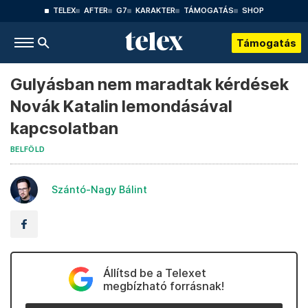
TELEX
AFTER
G7
KARAKTER
TÁMOGATÁS
SHOP
Támogatás
Gulyásban nem maradtak kérdések
Novák Katalin lemondásával
kapcsolatban
BELFÖLD
Szántó-Nagy Bálint
Állítsd be a Telexet
megbízható forrásnak!