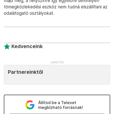
majd meg, a helyszínre így egyelőre semmilyen
tömegközlekedési eszköz nem tudná elszállítani az
odalátogató osztályokat.
Kedvenceink
Partnereinktől
Állítsd be a Telexet
megbízható forrásnak!