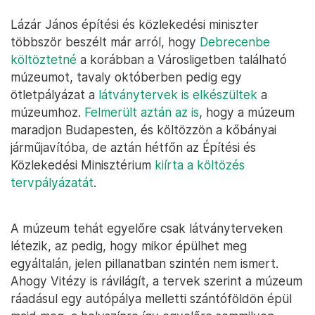
Lázár János építési és közlekedési miniszter
többször beszélt már arról, hogy
Debrecenbe
költöztetné
a korábban a Városligetben található
múzeumot, tavaly októberben pedig egy
ötletpályázat a
látványtervek is elkészültek
a
múzeumhoz.
Felmerült aztán az is
, hogy a múzeum
maradjon Budapesten, és költözzön a kőbányai
járműjavítóba, de aztán hétfőn az Építési és
Közlekedési Minisztérium
kiírta a költözés
tervpályázatát
.
A múzeum tehát egyelőre csak látványterveken
létezik, az pedig, hogy mikor épülhet meg
egyáltalán, jelen pillanatban szintén nem ismert.
Ahogy Vitézy is rávilágít, a tervek szerint a múzeum
ráadásul egy autópálya melletti szántóföldön épül