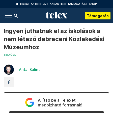
TELEX
AFTER
G7
KARAKTER
TÁMOGATÁS
SHOP
Támogatás
Ingyen juthatnak el az iskolások a
nem létező debreceni Közlekedési
Múzeumhoz
BELFÖLD
Antal Bálint
Állítsd be a Telexet
megbízható forrásnak!