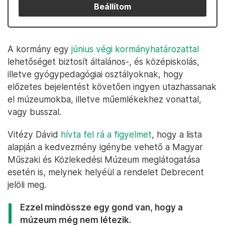
Beállítom
A kormány egy
június végi kormányhatározattal
lehetőséget biztosít általános-, és középiskolás,
illetve gyógypedagógiai osztályoknak, hogy
előzetes bejelentést követően ingyen utazhassanak
el múzeumokba, illetve műemlékekhez vonattal,
vagy busszal.
Vitézy Dávid
hívta fel rá a figyelmet
, hogy a lista
alapján a kedvezmény igénybe vehető a Magyar
Műszaki és Közlekedési Múzeum meglátogatása
esetén is, melynek helyéül a rendelet Debrecent
jelöli meg.
Ezzel mindössze egy gond van, hogy a
múzeum még nem létezik.