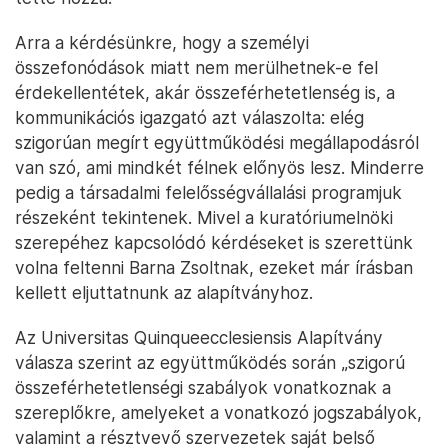
Arra a kérdésünkre, hogy a személyi
összefonódások miatt nem merülhetnek-e fel
érdekellentétek, akár összeférhetetlenség is, a
kommunikációs igazgató azt válaszolta: elég
szigorúan megírt együttműködési megállapodásról
van szó, ami mindkét félnek előnyös lesz. Minderre
pedig a társadalmi felelősségvállalási programjuk
részeként tekintenek. Mivel a kuratóriumelnöki
szerepéhez kapcsolódó kérdéseket is szerettünk
volna feltenni Barna Zsoltnak, ezeket már írásban
kellett eljuttatnunk az alapítványhoz.
Az Universitas Quinqueecclesiensis Alapítvány
válasza szerint az együttműködés során „szigorú
összeférhetetlenségi szabályok vonatkoznak a
szereplőkre, amelyeket a vonatkozó jogszabályok,
valamint a résztvevő szervezetek saját belső