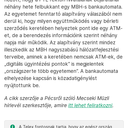
néhány hete felbukkant egy MBH-s bankautomata.
Az egyetemet fenntartó alapítvány válaszából nem
derül ki, hogy milyen együttműködés vagy bérleti
szerződés keretében helyeztek pont ide egy ATM-
et, de a berendezés információink szerint néhány
napja már működik. Az alapítvány szerint mindez
illeszkedik az MBH nagyszabású hálózatfejlesztési
terveibe, aminek a keretében nemcsak ATM-ek, de
„digitális ügyintézési pontok” is megjelentek
„országszerte több egyetemen”. A bankautomata
elhelyezése kapcsán is közadatigénylést
nyújtottunk be.
A cikk szerzője a Pécsről szóló Mecseki Müzli
hírlevél szerkesztője, amire
itt lehet feliratkozni
.
A Telex fontosnak tartja, hogy az egész ország