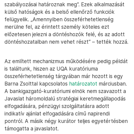
szabályozásai határoznak meg”. Ezek alkalmazását
külső hatóságok és a belső ellenőrző funkciók
felügyelik. „Amennyiben összeférhetetlenség
merülne fel, az érintett személy köteles ezt
előzetesen jelezni a döntéshozók felé, és az adott
döntéshozatalban nem vehet részt” – tették hozzá.
Az említett mechanizmus működésére pedig példát
is találtunk, hiszen az UQA kuratóriuma
összeférhetetlenség tárgyában már hozott is egy
Barna Zsolttal kapcsolatos
határozatot
márciusban.
A bankigazgató-kuratóriumi elnök nem szavazott a
Javaslat háromoldalú stratégiai keretmegállapodás
elfogadására, pénzügyi szolgáltatásra adott
indikatív ajánlat elfogadására című napirendi
pontról. A másik négy kurátor teljes egyetértésben
támogatta a javaslatot.