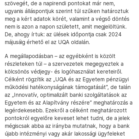
szövegét, de a napirendi pontokat már nem,
ugyanis álláspontjuk szerint túl szűken határoztuk
meg a kért adatok körét, valamint a végső döntés
nem is azon a napon született, amit megjelöltünk.
De, ahogy írtuk: az ülések időpontja csak 2024
májusáig érhető el az UQA oldalán.
A megállapodásban – az egyébként is közölt
részleteken túl – a szervezetek megegyeztek a
kölcsönös védjegy- és logóhasználat kereteiről.
Célként rögzítik az „UQA és az Egyetem pénzügyi
működési hatékonyságának támogatását”, de talán
az „Innovatív, optimalizált banki szolgáltatások az
Egyetem és az Alapítvány részére” meghatározás a
legérdekesebb. Ezekről a célként meghatározott
pontokról egyelőre keveset lehet tudni, de a jelek
mégiscsak abba az irányba mutatnak, hogy a bank
újabb intézményi vagy akár lakossági ügyfeleket