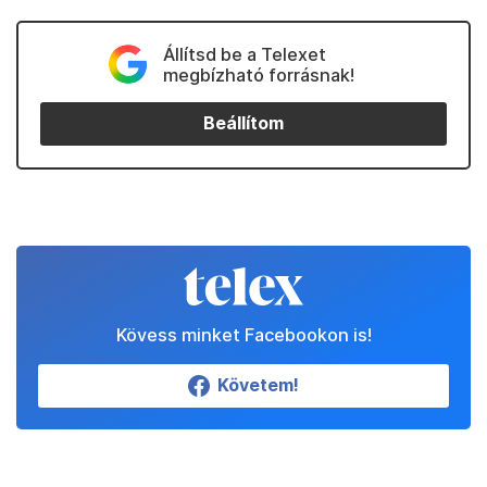
Állítsd be a Telexet
megbízható forrásnak!
Beállítom
Kövess minket Facebookon is!
Követem!