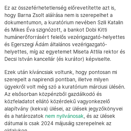
Ez az összeférhetetlenség előrevetítette azt is,
hogy Barna Zsolt aláírása nem is szerepelhet a
dokumentumon, a kuratórium nevében Szili Katalin
és Mikes Éva szignózott, a bankot Dobi Kitti
humánerőforrásért felelős vezérigazgató-helyettes
és Egerszegi Ádám általános vezérigazgató-
helyettes, míg az egyetemet Miseta Attila rektor és
Decsi István kancellár (és kurátor) képviselte.
Ezek után kíváncsiak voltunk, hogy pontosan mi
szerepelt a napirendi pontban, illetve milyen
ügyekről volt még szó a kuratórium márciusi ülésén.
Az elsősorban közpénzből gazdálkodó és
közfeladatot ellátó közérdekű vagyonkezelő
alapítvány (kekva) ülései, az ülések jegyzőkönyvei
és a határozatok
nem nyilvánosak
, és az ülések
dátumai is csak 2024 májusáig szerepelnek az
oldalukon.