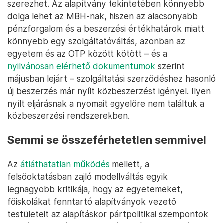
szerezhet. Az alapítvány tekintetében könnyebb
dolga lehet az MBH-nak, hiszen az alacsonyabb
pénzforgalom és a beszerzési értékhatárok miatt
könnyebb egy szolgáltatóváltás, azonban az
egyetem és az OTP között kötött – és a
nyilvánosan elérhető dokumentumok
szerint
májusban lejárt – szolgáltatási szerződéshez hasonló
új beszerzés már nyílt közbeszerzést igényel. Ilyen
nyílt eljárásnak a nyomait egyelőre nem találtuk a
közbeszerzési rendszerekben.
Semmi se összeférhetetlen semmivel
Az
átláthatatlan működés
mellett, a
felsőoktatásban zajló modellváltás egyik
legnagyobb kritikája, hogy az egyetemeket,
főiskolákat fenntartó alapítványok vezető
testületeit az alapításkor pártpolitikai szempontok