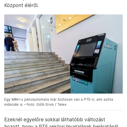
Központ éléről.
Egy MBH-s pénzautomata már biztosan van a PTE-n, ami azóta
működik is – Fotó: Gűth Ervin / Telex
Ezeknél egyelőre sokkal láthatóbb változást
hozott, hogy a PTE rektori hivatalának bejáratánál