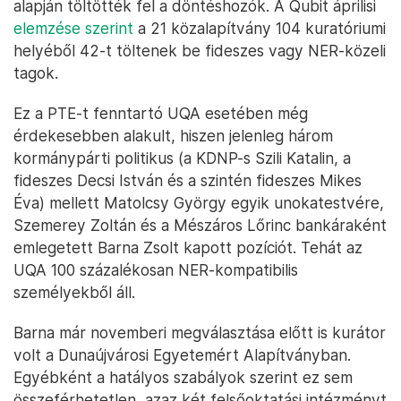
alapján töltötték fel a döntéshozók. A Qubit áprilisi
elemzése szerint
a 21 közalapítvány 104 kuratóriumi
helyéből 42-t töltenek be fideszes vagy NER-közeli
tagok.
Ez a PTE-t fenntartó UQA esetében még
érdekesebben alakult, hiszen jelenleg három
kormánypárti politikus (a KDNP-s Szili Katalin, a
fideszes Decsi István és a szintén fideszes Mikes
Éva) mellett Matolcsy György egyik unokatestvére,
Szemerey Zoltán és a Mészáros Lőrinc bankáraként
emlegetett Barna Zsolt kapott pozíciót. Tehát az
UQA 100 százalékosan NER-kompatibilis
személyekből áll.
Barna már novemberi megválasztása előtt is kurátor
volt a Dunaújvárosi Egyetemért Alapítványban.
Egyébként a hatályos szabályok szerint ez sem
összeférhetetlen, azaz két felsőoktatási intézményt