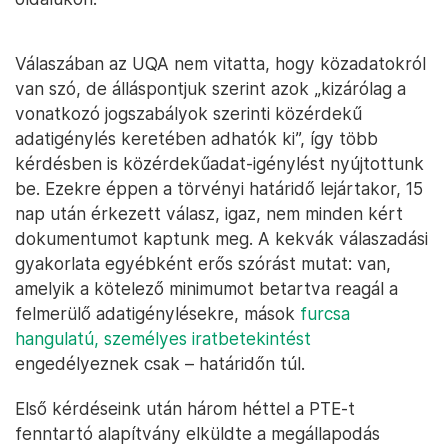
Válaszában az UQA nem vitatta, hogy közadatokról
van szó, de álláspontjuk szerint azok „kizárólag a
vonatkozó jogszabályok szerinti közérdekű
adatigénylés keretében adhatók ki”, így több
kérdésben is közérdekűadat-igénylést nyújtottunk
be. Ezekre éppen a törvényi határidő lejártakor, 15
nap után érkezett válasz, igaz, nem minden kért
dokumentumot kaptunk meg. A kekvák válaszadási
gyakorlata egyébként erős szórást mutat: van,
amelyik a kötelező minimumot betartva reagál a
felmerülő adatigénylésekre, mások
furcsa
hangulatú, személyes iratbetekintést
engedélyeznek csak – határidőn túl.
Első kérdéseink után három héttel a PTE-t
fenntartó alapítvány elküldte a megállapodás