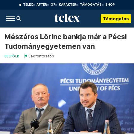
TELEX
AFTER
G7
KARAKTER
TÁMOGATÁS
SHOP
Támogatás
Mészáros Lőrinc bankja már a Pécsi
Tudományegyetemen van
Legfontosabb
BELFÖLD