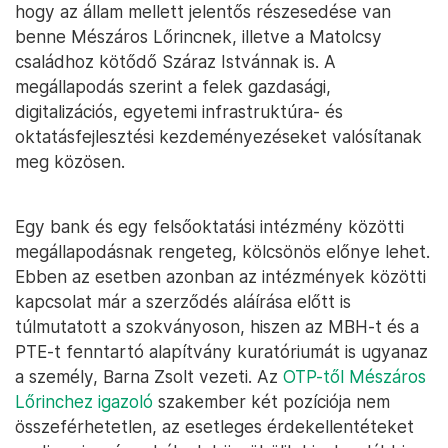
hogy az állam mellett jelentős részesedése van
benne Mészáros Lőrincnek, illetve a Matolcsy
családhoz kötődő Száraz Istvánnak is. A
megállapodás szerint a felek gazdasági,
digitalizációs, egyetemi infrastruktúra- és
oktatásfejlesztési kezdeményezéseket valósítanak
meg közösen.
Egy bank és egy felsőoktatási intézmény közötti
megállapodásnak rengeteg, kölcsönös előnye lehet.
Ebben az esetben azonban az intézmények közötti
kapcsolat már a szerződés aláírása előtt is
túlmutatott a szokványoson, hiszen az MBH-t és a
PTE-t fenntartó alapítvány kuratóriumát is ugyanaz
a személy, Barna Zsolt vezeti. Az
OTP-től Mészáros
Lőrinchez igazoló
szakember két pozíciója nem
összeférhetetlen, az esetleges érdekellentéteket