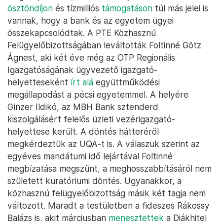
ösztöndíjon
és tízmilliós
támogatáson
túl más jelei is
vannak, hogy a bank és az egyetem ügyei
összekapcsolódtak. A PTE Közhasznú
Felügyelőbizottságában leváltották Foltinné Götz
Ágnest, aki két éve még az OTP Regionális
Igazgatóságának ügyvezető igazgató-
helyetteseként
írt alá
együttműködési
megállapodást a pécsi egyetemmel. A helyére
Ginzer Ildikó, az MBH Bank sztenderd
kiszolgálásért felelős üzleti vezérigazgató-
helyettese került. A döntés hátteréről
megkérdeztük az UQA-t is. A válaszuk szerint az
egyéves mandátumi idő lejártával Foltinné
megbízatása megszűnt, a meghosszabbításáról nem
született kuratóriumi döntés. Ugyanakkor, a
közhasznú felügyelőbizottság másik két tagja nem
változott. Maradt a testületben a fideszes Rákossy
Balázs is, akit márciusban
menesztettek
a Diákhitel