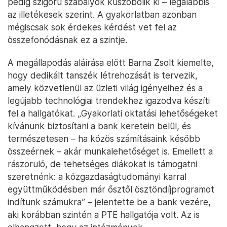
pedig szigorú szabályok küszöbölik ki – legalábbis
az illetékesek szerint. A gyakorlatban azonban
mégiscsak sok érdekes kérdést vet fel az
összefonódásnak ez a szintje.
A megállapodás aláírása előtt Barna Zsolt kiemelte,
hogy dedikált tanszék létrehozását is tervezik,
amely közvetlenül az üzleti világ igényeihez és a
legújabb technológiai trendekhez igazodva készíti
fel a hallgatókat. „Gyakorlati oktatási lehetőségeket
kívánunk biztosítani a bank keretein belül, és
természetesen – ha közös számításaink később
összeérnek – akár munkalehetőséget is. Emellett a
rászoruló, de tehetséges diákokat is támogatni
szeretnénk: a közgazdaságtudományi karral
együttműködésben már ősztől ösztöndíjprogramot
indítunk számukra” – jelentette be a bank vezére,
aki korábban szintén a PTE hallgatója volt. Az is