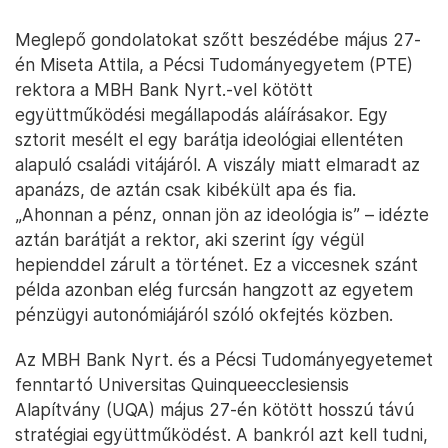
Meglepő gondolatokat szőtt beszédébe május 27-
én Miseta Attila, a Pécsi Tudományegyetem (PTE)
rektora a MBH Bank Nyrt.-vel kötött
együttműködési megállapodás aláírásakor. Egy
sztorit mesélt el egy barátja ideológiai ellentéten
alapuló családi vitájáról. A viszály miatt elmaradt az
apanázs, de aztán csak kibékült apa és fia.
„Ahonnan a pénz, onnan jön az ideológia is” – idézte
aztán barátját a rektor, aki szerint így végül
hepienddel zárult a történet. Ez a viccesnek szánt
példa azonban elég furcsán hangzott az egyetem
pénzügyi autonómiájáról szóló okfejtés közben.
Az MBH Bank Nyrt. és a Pécsi Tudományegyetemet
fenntartó Universitas Quinqueecclesiensis
Alapítvány (UQA) május 27-én kötött hosszú távú
stratégiai együttműködést. A bankról azt kell tudni,