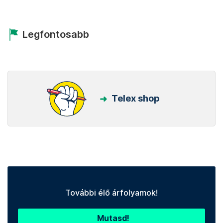
Legfontosabb
Telex shop
További élő árfolyamok!
Mutasd!