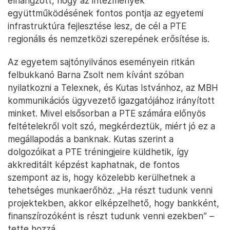
elhangzott, hogy az intézmények
együttműködésének fontos pontja az egyetemi
infrastruktúra fejlesztése lesz, de cél a PTE
regionális és nemzetközi szerepének erősítése is.
Az egyetem sajtónyilvános eseményein ritkán
felbukkanó Barna Zsolt nem kívánt szóban
nyilatkozni a Telexnek, és Kutas Istvánhoz, az MBH
kommunikációs ügyvezető igazgatójához irányított
minket. Mivel elsősorban a PTE számára előnyös
feltételekről volt szó, megkérdeztük, miért jó ez a
megállapodás a banknak. Kutas szerint a
dolgozóikat a PTE tréningjeire küldhetik, így
akkreditált képzést kaphatnak, de fontos
szempont az is, hogy közelebb kerülhetnek a
tehetséges munkaerőhöz. „Ha részt tudunk venni
projektekben, akkor elképzelhető, hogy bankként,
finanszírozóként is részt tudunk venni ezekben” –
tette hozzá.