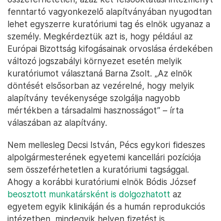
fenntartó vagyonkezelő alapítványában nyugodtan
lehet egyszerre kuratóriumi tag és elnök ugyanaz a
személy. Megkérdeztük azt is, hogy például az
Európai Bizottság kifogásainak orvoslása érdekében
változó jogszabályi környezet esetén melyik
kuratóriumot választaná Barna Zsolt. „Az elnök
döntését elsősorban az vezérelné, hogy melyik
alapítvány tevékenysége szolgálja nagyobb
mértékben a társadalmi hasznosságot” – írta
válaszában az alapítvány.
Nem mellesleg Decsi István, Pécs egykori fideszes
alpolgármesterének egyetemi kancellári pozíciója
sem összeférhetetlen a kuratóriumi tagsággal.
Ahogy a korábbi kuratóriumi elnök Bódis József
beosztott munkatársként is dolgozhatott
az
egyetem egyik klinikáján és a humán reprodukciós
intézetben, mindegyik helyen fizetést is