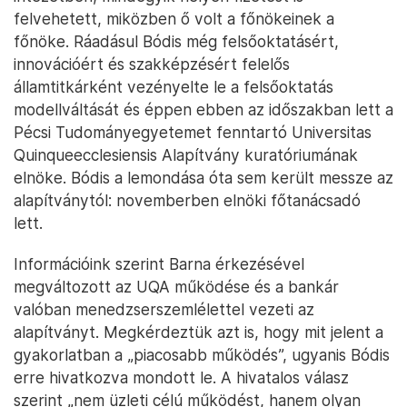
felvehetett, miközben ő volt a főnökeinek a
főnöke. Ráadásul Bódis még felsőoktatásért,
innovációért és szakképzésért felelős
államtitkárként vezényelte le a felsőoktatás
modellváltását és éppen ebben az időszakban lett a
Pécsi Tudományegyetemet fenntartó Universitas
Quinqueecclesiensis Alapítvány kuratóriumának
elnöke. Bódis a lemondása óta sem került messze az
alapítványtól: novemberben elnöki főtanácsadó
lett.
Információink szerint Barna érkezésével
megváltozott az UQA működése és a bankár
valóban menedzserszemlélettel vezeti az
alapítványt. Megkérdeztük azt is, hogy mit jelent a
gyakorlatban a „piacosabb működés”, ugyanis Bódis
erre hivatkozva mondott le. A hivatalos válasz
szerint „nem üzleti célú működést, hanem olyan