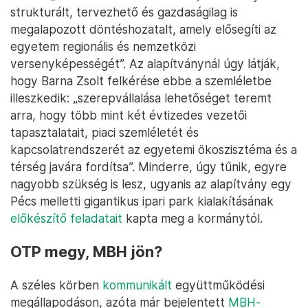
strukturált, tervezhető és gazdaságilag is
megalapozott döntéshozatalt, amely elősegíti az
egyetem regionális és nemzetközi
versenyképességét”. Az alapítványnál úgy látják,
hogy Barna Zsolt felkérése ebbe a szemléletbe
illeszkedik: „szerepvállalása lehetőséget teremt
arra, hogy több mint két évtizedes vezetői
tapasztalatait, piaci szemléletét és
kapcsolatrendszerét az egyetemi ökoszisztéma és a
térség javára fordítsa”. Minderre, úgy tűnik, egyre
nagyobb szükség is lesz, ugyanis az alapítvány egy
Pécs melletti gigantikus ipari park kialakításának
előkészítő feladatait
kapta meg a kormánytól.
OTP megy, MBH jön?
A széles körben
kommunikált
együttműködési
megállapodáson, azóta már bejelentett
MBH-