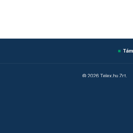
Tám
© 2026 Telex.hu Zrt.
Sütitájékoztató