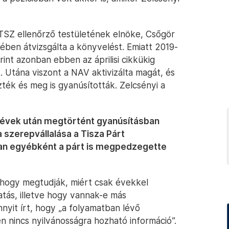
TSZ ellenőrző testületének elnöke, Csőgör
ben átvizsgálta a könyvelést. Emiatt 2019-
erint azonban ebben az áprilisi cikkükig
 Utána viszont a NAV aktivizálta magát, és
zték és meg is gyanúsították. Zelcsényi a
, évek után megtörtént gyanúsításban
a szerepvállalása a Tisza Párt
an egyébként a párt is megpedzegette
 hogy megtudják, miért csak évekkel
atás, illetve hogy vannak-e más
nyit írt, hogy „a folyamatban lévő
en nincs nyilvánosságra hozható információ”.