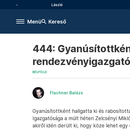
László
Menü
Kereső
444: Gyanúsítottként
rendezvényigazgatój
BELFÖLD
Flachner Balázs
Gyanúsítottként hallgatta ki és rabosíto
Igazgatósága a múlt héten Zelcsényi Mikló
akiről idén derült ki, hogy köze lehet eg