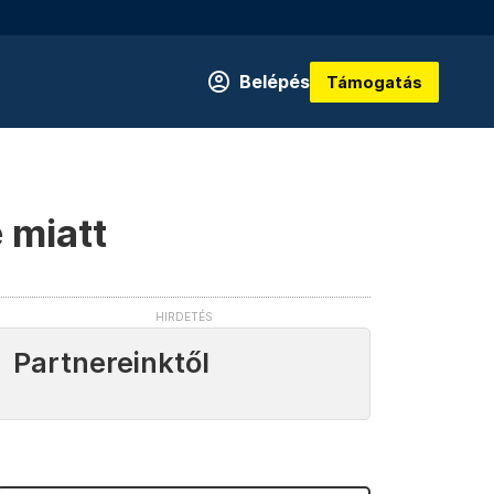
Belépés
Támogatás
 miatt
Partnereinktől