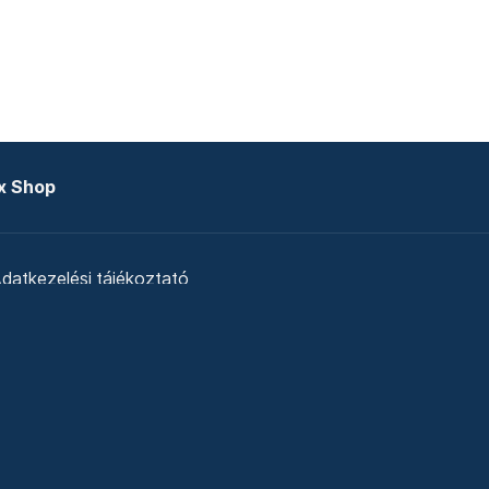
x Shop
datkezelési tájékoztató
zat
Telex Sales