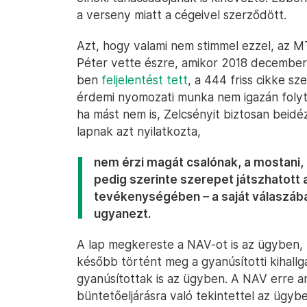
a verseny miatt a cégeivel szerződött.
Azt, hogy valami nem stimmel ezzel, az M
Péter vette észre, amikor 2018 decemberé
ben
feljelentést tett
, a 444 friss cikke sz
érdemi nyomozati munka nem igazán folyt.
ha mást nem is, Zelcsényit biztosan beidé
lapnak azt nyilatkozta,
nem érzi magát csalónak, a mostani
pedig szerinte szerepet játszhatott 
tevékenységében – a saját válaszáb
ugyanezt.
A lap megkereste a NAV-ot is az ügyben,
később történt meg a gyanúsítotti kihallg
gyanúsítottak is az ügyben. A NAV erre an
büntetőeljárásra való tekintettel az ügyb