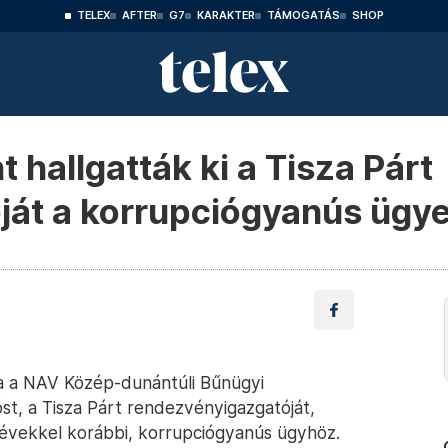
TELEX
AFTER
G7
KARAKTER
TÁMOGATÁS
SHOP
 hallgatták ki a Tisza Párt
át a korrupciógyanús ügye
tta a NAV Közép-dunántúli Bűnügyi
st, a Tisza Párt rendezvényigazgatóját,
y évekkel korábbi, korrupciógyanús ügyhöz.