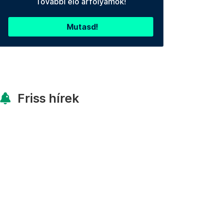
További élő árfolyamok!
Mutasd!
Friss hírek