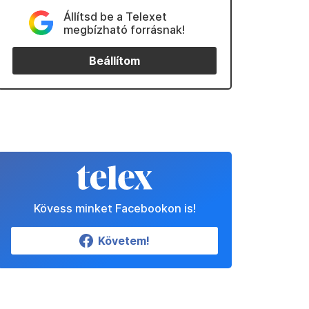
Állítsd be a Telexet
megbízható forrásnak!
Beállítom
Kövess minket Facebookon is!
Követem!