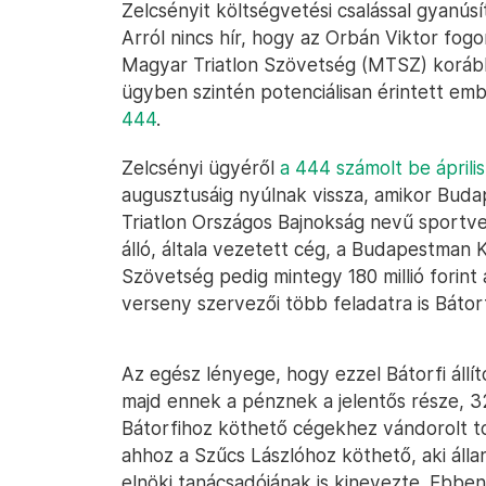
Zelcsényit költségvetési csalással gyanúsí
Arról nincs hír, hogy az Orbán Viktor fog
Magyar Triatlon Szövetség (MTSZ) korább
ügyben szintén potenciálisan érintett emb
444
.
Zelcsényi ügyéről
a 444 számolt be áprili
augusztusáig nyúlnak vissza, amikor Bu
Triatlon Országos Bajnokság nevű sportve
álló, általa vezetett cég, a Budapestman K
Szövetség pedig mintegy 180 millió forint
verseny szervezői több feladatra is Bátor
Az egész lényege, hogy ezzel Bátorfi állító
majd ennek a pénznek a jelentős része, 32
Bátorfihoz köthető cégekhez vándorolt 
ahhoz a Szűcs Lászlóhoz köthető, aki áll
elnöki tanácsadójának is kinevezte. Ebben 