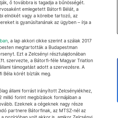
tják, ő továbbra is tagadja a bűnösségét.
orvosaként emlegetett Bátorfi Bélát, a
i elnökét vagy a köreibe tartozó, az
ereket is gyanúsítanának az ügyben – írja a
sban
, a lap akkori cikke szerint a szálak 2017
dapesten megtartották a Budapestman
rsenyt. Ezt a Zelcsényi résztulajdonában
ft. szervezte, a Bátorfi-féle Magyar Triatlon
 állami támogatást adott a szervezésre. A
fi Béla körét bízták meg.
lag állami forrást irányított Zelcsényiékhez,
 millió forint megbízások formájában a
tovább. Ezeknek a cégeknek nagy része
andó partnere Bátorfinak, az MTSZ-nél az
a pozícióban volt akkor is, amikor Zelcsényi