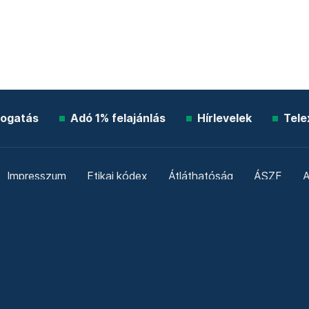
ogatás
Adó 1% felajánlás
Hírlevelek
Tele
Impresszum
Etikai kódex
Átláthatóság
ÁSZF
A
Süti beállítások
Szabályzatok
Kommentelési szabály