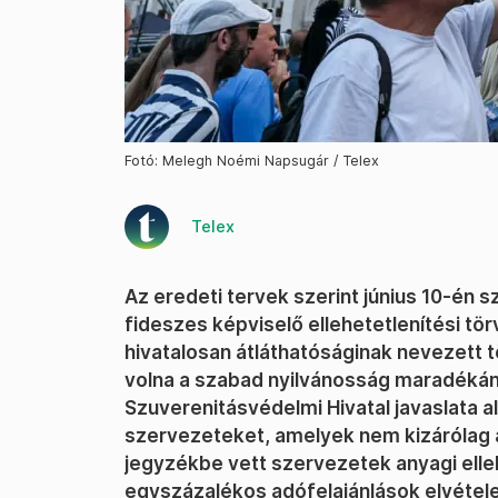
Fotó: Melegh Noémi Napsugár / Telex
Telex
Az eredeti tervek szerint június 10-én 
fideszes képviselő ellehetetlenítési tör
hivatalosan átláthatóságinak nevezett 
volna a szabad nyilvánosság maradéká
Szuverenitásvédelmi Hivatal javaslata a
szervezeteket, amelyek nem kizárólag a
jegyzékbe vett szervezetek anyagi elleh
egyszázalékos adófelajánlások elvétele