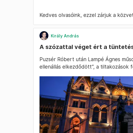
Kedves olvasóink, ezzel zárjuk a közvetí
Király András
A szózattal véget ért a tünteté
Puzsér Róbert után Lampé Ágnes műsor
ellenállás elkezdődött”, a tiltakozások 