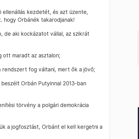
 ellenállás kezdetét, és azt üzente,
t. hogy Orbánék takarodjanak!
 de aki kockázatot vállal, az szikrát
 ott maradt az asztalon;
ja rendszert fog váltani, mert ők a jövő;
l beszélt Orbán Putyinnal 2013-ban
enítési törvény a polgári demokrácia
ük a jogfosztást, Orbánt el kell kergetni a