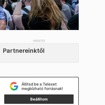
Partnereinktől
Állítsd be a Telexet
megbízható forrásnak!
Beállítom