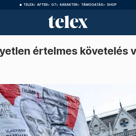
TELEX
AFTER
G7
KARAKTER
TÁMOGATÁS
SHOP
yetlen értelmes követelés v