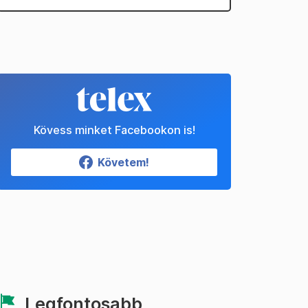
Kövess minket Facebookon is!
Követem!
Legfontosabb