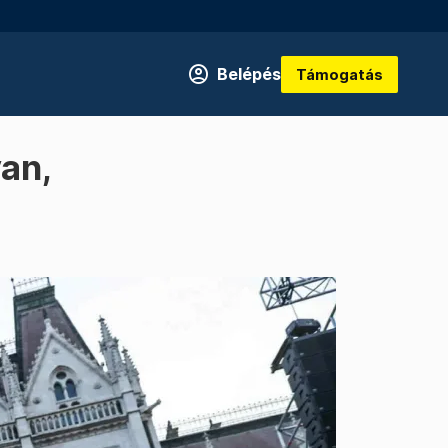
Belépés
Támogatás
an,