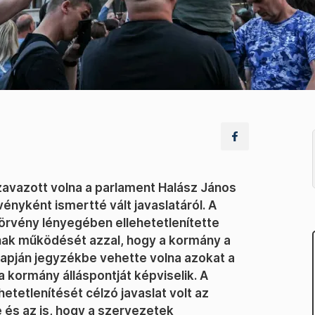
szavazott volna a parlament Halász János
vényként ismertté vált javaslatáról. A
törvény lényegében ellehetetlenítette
nak működését azzal, hogy a kormány a
lapján jegyzékbe vehette volna azokat a
 kormány álláspontját képviselik. A
etetlenítését célzó javaslat volt az
 és az is, hogy a szervezetek