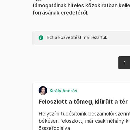
támogatóinak hiteles közokiratban kell
forrásának eredetéről.
Ezt a közvetítést már lezártuk.
1
Király András
Feloszlott a tömeg, kiürült a tér
Helyszíni tudósítóink beszámolói szerin
békésen feloszlott, már csak néhány k
összefoglalva