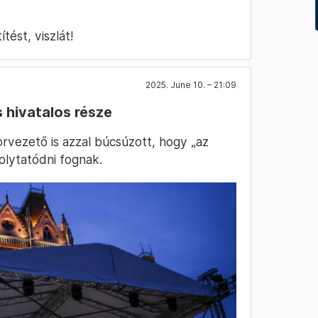
tést, viszlát!
2025. June 10. – 21:09
s hivatalos része
vezető is azzal búcsúzott, hogy „az
folytatódni fognak.