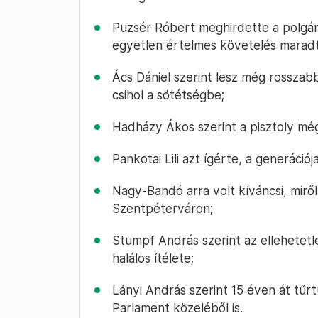
Puzsér Róbert meghirdette a polgári
egyetlen értelmes követelés marad
Ács Dániel szerint lesz még rosszabb,
csihol a sötétségbe;
Hadházy Ákos szerint a pisztoly még
Pankotai Lili azt ígérte, a generáció
Nagy-Bandó arra volt kíváncsi, mirő
Szentpéterváron;
Stumpf András szerint az ellehetetl
halálos ítélete;
Lányi András szerint 15 éven át tűrt
Parlament közeléből is.