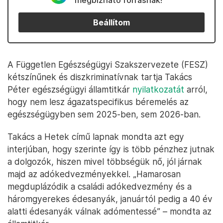
megbízható forrásnak!
Beállítom
A Független Egészségügyi Szakszervezete (FESZ)
kétszínűnek és diszkriminatívnak tartja Takács
Péter egészségügyi államtitkár
nyilatkozatát
arról,
hogy nem lesz ágazatspecifikus béremelés az
egészségügyben sem 2025-ben, sem 2026-ban.
Takács a Hetek című lapnak mondta azt egy
interjúban, hogy szerinte így is több pénzhez jutnak
a dolgozók, hiszen mivel többségük nő, jól járnak
majd az adókedvezményekkel. „Hamarosan
megduplázódik a családi adókedvezmény és a
háromgyerekes édesanyák, januártól pedig a 40 év
alatti édesanyák válnak adómentessé” – mondta az