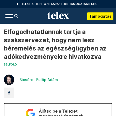
TELEX
AFTER
G7
KARAKTER
TÁMOGATÁS
SHOP
Támogatás
Elfogadhatatlannak tartja a
szakszervezet, hogy nem lesz
béremelés az egészségügyben az
adókedvezményekre hivatkozva
BELFÖLD
Bicsérdi-Fülöp Ádám
Állítsd be a Telexet