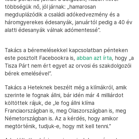
többségük nő, jól járnak: „hamarosan
megduplázódik a családi adókedvezmény és a
háromgyerekes édesanyák, januártól pedig a 40 év
alatti édesanyák válnak adómentessé”.
Takács a béremelésekkel kapcsolatban pénteken
este posztolt Facebookra is,
abban azt írta
, hogy „a
Tisza Párt nem ért egyet az orvosi és szakdolgozói
bérek emelésével”.
Takács a Heteknek beszélt még a klímákról, amik
szerinte le fognak állni, bár idén már 4 milliárdot
költöttek rájuk, de „le fog állni klíma
Franciaországban is, meg Olaszországban is, meg
Németországban is. Az a kérdés, hogy amikor
megtörténik, tudjuk-e, hogy mit kell tenni.”