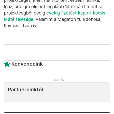
projektcéget, mert nem történt érdemi munka.
Igaz, addigra elment legalább 14 milliárd forint, a
projektcégből pedig
évekig fizetést kapott Kocsis
Máté felesége
, valamint a Megafon tulajdonosa,
Kovács István is.
Kedvenceink
Partnereinktől