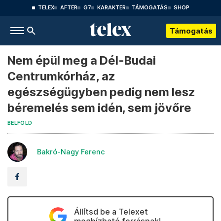
TELEX
AFTER
G7
KARAKTER
TÁMOGATÁS
SHOP
Támogatás
Nem épül meg a Dél-Budai
Centrumkórház, az
egészségügyben pedig nem lesz
béremelés sem idén, sem jövőre
BELFÖLD
Bakró-Nagy Ferenc
Állítsd be a Telexet