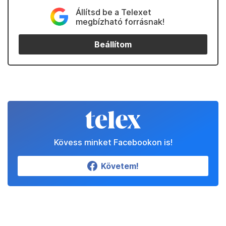
Állítsd be a Telexet
megbízható forrásnak!
Beállítom
Kövess minket Facebookon is!
Követem!