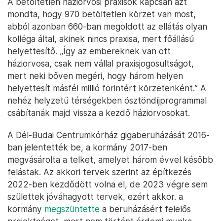
A betöltetlen háziorvosi praxisok kapcsán azt
mondta, hogy 970 betöltetlen körzet van most,
abból azonban 660-ban megoldott az ellátás olyan
kolléga által, akinek nincs praxisa, mert főállású
helyettesítő. „Így az embereknek van ott
háziorvosa, csak nem vállal praxisjogosultságot,
mert neki bőven megéri, hogy három helyen
helyettesít másfél millió forintért körzetenként.” A
nehéz helyzetű térségekben ösztöndíjprogrammal
csábítanák majd vissza a kezdő háziorvosokat.
A Dél-Budai Centrumkórház gigaberuházását 2016-
ban jelentették be, a kormány 2017-ben
megvásárolta a telket, amelyet három évvel később
felástak. Az akkori tervek szerint az építkezés
2022-ben kezdődött volna el, de 2023 végre sem
születtek jóváhagyott tervek, ezért akkor. a
kormány
megszüntette
a beruházásért felelős