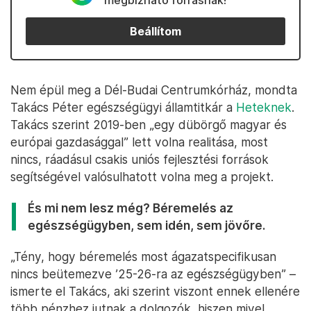
megbízható forrásnak!
Beállítom
Nem épül meg a Dél-Budai Centrumkórház, mondta
Takács Péter egészségügyi államtitkár a
Heteknek
.
Takács szerint 2019-ben „egy dübörgő magyar és
európai gazdasággal” lett volna realitása, most
nincs, ráadásul csakis uniós fejlesztési források
segítségével valósulhatott volna meg a projekt.
És mi nem lesz még? Béremelés az
egészségügyben, sem idén, sem jövőre.
„Tény, hogy béremelés most ágazatspecifikusan
nincs beütemezve ’25-26-ra az egészségügyben” –
ismerte el Takács, aki szerint viszont ennek ellenére
több pénzhez jutnak a dolgozók, hiszen mivel