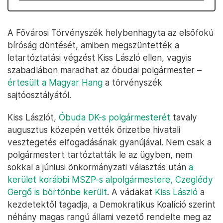
A Fővárosi Törvényszék helybenhagyta az elsőfokú
bíróság döntését, amiben megszüntették a
letartóztatási végzést Kiss László ellen, vagyis
szabadlábon maradhat az óbudai polgármester –
értesült a Magyar Hang
a törvényszék
sajtóosztályától.
Kiss Lászlót,
Óbuda DK-s polgármesterét
tavaly
augusztus közepén vették őrizetbe hivatali
vesztegetés elfogadásának gyanújával. Nem csak a
polgármestert tartóztatták le az ügyben, nem
sokkal a júniusi önkormányzati választás után
a
kerület korábbi MSZP-s alpolgármestere, Czeglédy
Gergő is börtönbe került
. A vádakat
Kiss László
a
kezdetektől tagadja, a Demokratikus Koalíció szerint
néhány magas rangú állami vezető rendelte meg az