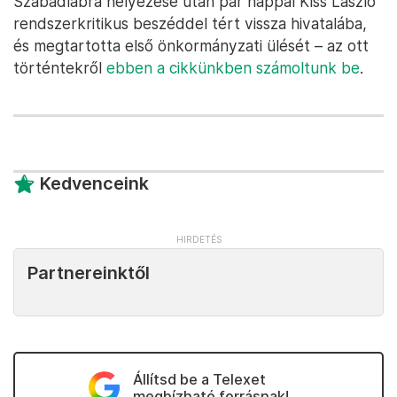
Szabadlábra helyezése után pár nappal Kiss László
rendszerkritikus beszéddel tért vissza hivatalába,
és megtartotta első önkormányzati ülését – az ott
történtekről
ebben a cikkünkben számoltunk be
.
Kedvenceink
Partnereinktől
Állítsd be a Telexet
megbízható forrásnak!