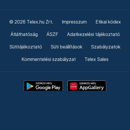
© 2026 Telex.hu Zrt.
Impresszum
Etikai kódex
Átláthatóság
ÁSZF
Adatkezelési tájékoztató
Sütitájékoztató
Süti beállítások
Szabályzatok
Kommentelési szabályzat
Telex Sales