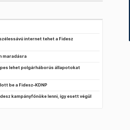
szélessávú internet tehet a Fidesz
on maradásra
pes lehet polgárháborús állapotokat
llott be a Fidesz–KDNP
idesz kampányfőnöke lenni, így esett végül