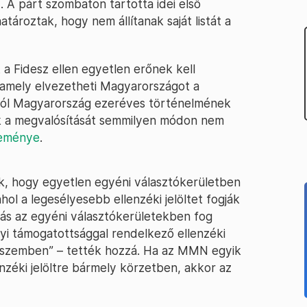
A párt szombaton tartotta idei első
tároztak, hogy nem állítanak saját listát a
 a Fidesz ellen egyetlen erőnek kell
, amely elvezetheti Magyarországot a
gból Magyarország ezeréves történelmének
k a megvalósítását semmilyen módon nem
eménye
.
k, hogy egyetlen egyéni választókerületben
hol a legesélyesebb ellenzéki jelöltet fogják
tás az egyéni választókerületekben fog
lyi támogatottsággal rendelkező ellenzéki
ével szemben” – tették hozzá. Ha az MMN egyik
enzéki jelöltre bármely körzetben, akkor az