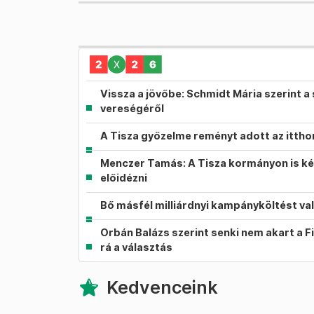
Vissza a jövőbe: Schmidt Mária szerint a 
vereségéről
A Tisza győzelme reményt adott az itth
Menczer Tamás: A Tisza kormányon is ké
előidézni
Bő másfél milliárdnyi kampányköltést va
Orbán Balázs szerint senki nem akart a F
rá a választás
Kedvenceink