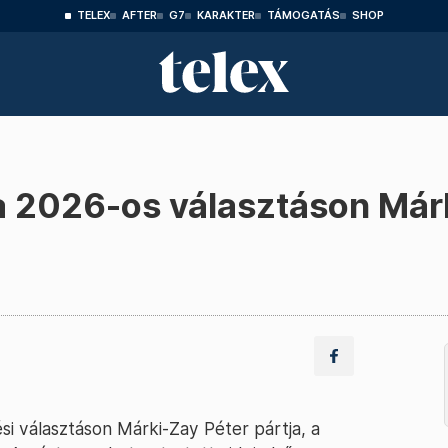
TELEX
AFTER
G7
KARAKTER
TÁMOGATÁS
SHOP
a 2026-os választáson Már
si választáson Márki-Zay Péter pártja, a