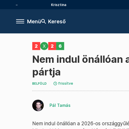
Krisztina
Menü
Kereső
Nem indul önállóan 
pártja
frissítve
BELFÖLD
Pál Tamás
Nem indul önállóan a 2026-os országgyűlé