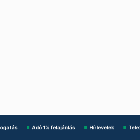
ogatás
Adó 1% felajánlás
Hírlevelek
Tele