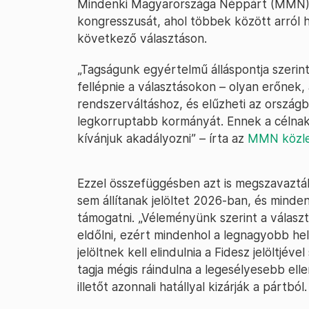
Mindenki Magyarországa Néppárt (MMN). 
kongresszusát, ahol többek között arról ha
következő választáson.
„Tagságunk egyértelmű álláspontja szerint
fellépnie a választásokon – olyan erőnek
rendszerváltáshoz, és elűzheti az orszá
legkorruptabb kormányát. Ennek a célna
kívánjuk akadályozni” – írta az
MMN közl
Ezzel összefüggésben azt is megszavaztá
sem állítanak jelöltet 2026-ban, és minden
támogatni. „Véleményünk szerint a válasz
eldőlni, ezért mindenhol a legnagyobb he
jelöltnek kell elindulnia a Fidesz jelöltj
tagja mégis ráindulna a legesélyesebb ell
illetőt azonnali hatállyal kizárják a pártból.