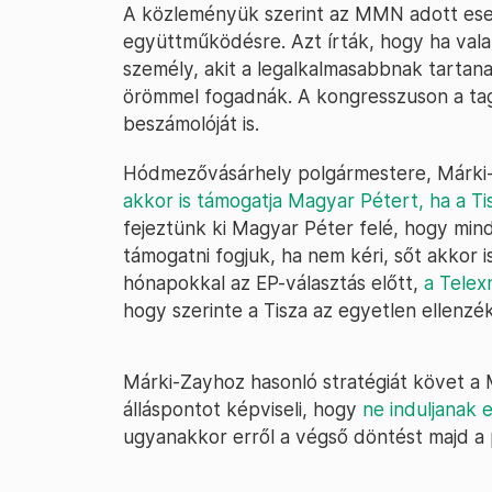
A közleményük szerint az MMN adott eset
együttműködésre. Azt írták, hogy ha vala
személy, akit a legalkalmasabbnak tartana
örömmel fogadnák. A kongresszuson a ta
beszámolóját is.
Hódmezővásárhely polgármestere, Márki-Z
akkor is támogatja Magyar Pétert, ha a Ti
fejeztünk ki Magyar Péter felé, hogy min
támogatni fogjuk, ha nem kéri, sőt akkor 
hónapokkal az EP-választás előtt,
a Telex
hogy szerinte a Tisza az egyetlen ellenzék
Márki-Zayhoz hasonló stratégiát követ a
álláspontot képviseli, hogy
ne induljanak 
ugyanakkor erről a végső döntést majd a 