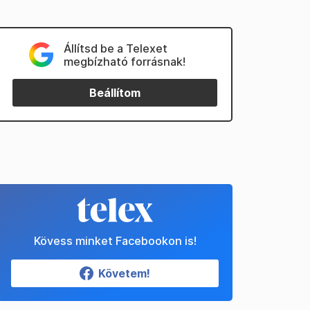
Állítsd be a Telexet
megbízható forrásnak!
Beállítom
Kövess minket Facebookon is!
Követem!