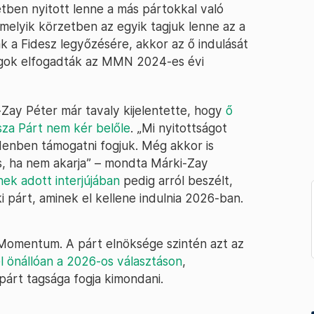
ben nyitott lenne a más pártokkal való
melyik körzetben az egyik tagjuk lenne az a
k a Fidesz legyőzésére, akkor az ő indulását
gok elfogadták az MMN 2024-es évi
ay Péter már tavaly kijelentette, hogy
ő
sza Párt nem kér belőle
. „Mi nyitottságot
denben támogatni fogjuk. Még akkor is
is, ha nem akarja” – mondta Márki-Zay
nek adott interjújában
pedig arról beszélt,
i párt, aminek el kellene indulnia 2026-ban.
 Momentum. A párt elnöksége szintén azt az
el önállóan a 2026-os választáson
,
párt tagsága fogja kimondani.