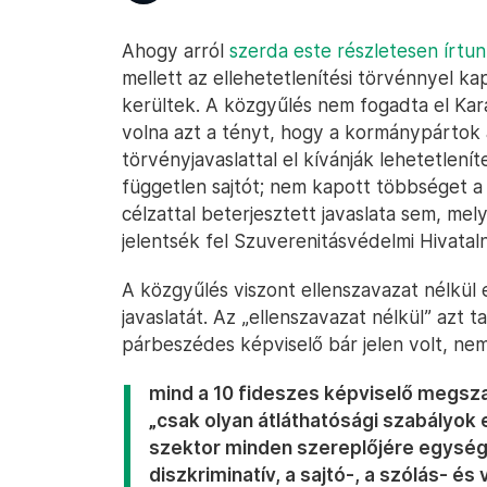
Ahogy arról
szerda este részletesen írtu
mellett az ellehetetlenítési törvénnyel kapc
kerültek. A közgyűlés nem fogadta el Kará
volna azt a tényt, hogy a kormánypártok a
törvényjavaslattal el kívánják lehetetleníte
független sajtót; nem kapott többséget 
célzattal beterjesztett javaslata sem, mel
jelentsék fel Szuverenitásvédelmi Hivataln
A közgyűlés viszont ellenszavazat nélkül 
javaslatát. Az „ellenszavazat nélkül” azt ta
párbeszédes képviselő bár jelen volt, ne
mind a 10 fideszes képviselő megszav
„csak olyan átláthatósági szabályok
szektor minden szereplőjére egysé
diszkriminatív, a sajtó-, a szólás- 