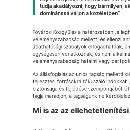
tudja akadályozni, hogy bármilyen, ak
dominánssá váljon a közéletben”.
Fővárosi Közgyűlés a határozatban „a legha
véleményszabadság mellett, és ellenzi ann
átláthatósági szabályok elfogadhatóak, a
egységesen vonatkoznak, és nem alkalmasak
véleményszabadság hatalmi vagy pártpoliti
Az állásfoglalás az uniós tagság melletti ki
fejlesztési forrásokra fókuszáló indokka
biztonsága és fejlődése szempontjából lé
tagja maradjon, a tagságunk ne kérdőjele
Mi is az az ellehetetlenítés