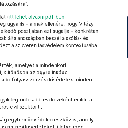
látozására”.
at (
itt lehet olvasni pdf-ben
)
g ugyanis – annak ellenére, hogy Vitézy
élkedő posztjában ezt sugallja – konkrétan
csak általánosságban beszél a szólás- és
indezt a szuverenitásvédelem kontextusába
érték, amelyet a mindenkori
 különösen az egyre inkább
r a befolyásszerzési kísérletek minden
gyik legfontosabb eszközeként említi „a
rős civil szektort”,
ság egyben önvédelmi eszköz is, amely
sszerzési kísérleteket, illetve meg