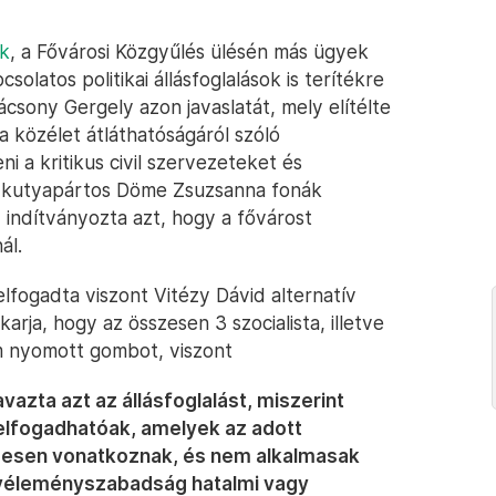
nk
, a Fővárosi Közgyűlés ülésén más ügyek
solatos politikai állásfoglalások is terítékre
csony Gergely azon javaslatát, mely elítélte
 közélet átláthatóságáról szóló
ni a kritikus civil szervezeteket és
a kutyapártos Döme Zsuzsanna fonák
y indítványozta azt, hogy a fővárost
ál.
elfogadta viszont Vitézy Dávid alternatív
karja, hogy az összesen 3 szocialista, illetve
m nyomott gombot, viszont
azta azt az állásfoglalást, miszerint
 elfogadhatóak, amelyek az adott
gesen vonatkoznak, és nem alkalmasak
és véleményszabadság hatalmi vagy