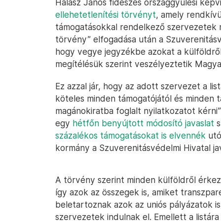
Halász János fideszes országgyűlési képv
ellehetetlenítési törvényt
, amely rendkív
támogatásokkal rendelkező szervezetek mu
törvény” elfogadása után a Szuverenitásv
hogy vegye jegyzékbe azokat a külföldről
megítélésük szerint veszélyeztetik Magya
Ez azzal jár, hogy az adott szervezet a li
köteles minden támogatójától és minden tá
magánokiratba foglalt nyilatkozatot kérni”
egy
hétfőn benyújtott módosító javaslat
s
százalékos támogatásokat is elvennék
utó
kormány a Szuverenitásvédelmi Hivatal ja
A törvény szerint minden külföldről érkez
így azok az összegek is, amiket transzpar
beletartoznak azok az uniós pályázatok i
szervezetek indulnak el. Emellett a listára