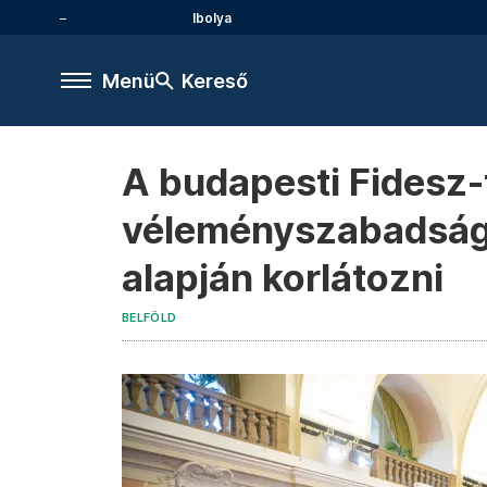
Ibolya
Menü
Kereső
A budapesti Fidesz-fr
véleményszabadságo
alapján korlátozni
BELFÖLD