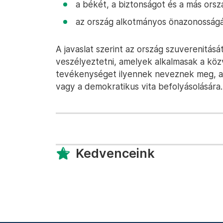
a békét, a biztonságot és a más ors
az ország alkotmányos önazonosságát
A javaslat szerint az ország szuverenitás
veszélyeztetni, amelyek alkalmasak a kö
tevékenységet ilyennek neveznek meg, am
vagy a demokratikus vita befolyásolására.
Kedvenceink