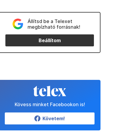
Állítsd be a Telexet
megbízható forrásnak!
Beállítom
Kövess minket Facebookon is!
Követem!