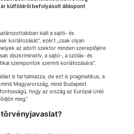
ár külföldről befolyásolt álláspont
tározottabban kiáll a sajtó- és
ak korlátozását”, ezért „csak olyan
melyek az adott szektor minden szereplőjére
 diszkriminatív, a sajtó-, a szólás- és
kai szempontok szerinti korlátozására”.
állást is tartalmazza, de ezt is pragmatikus, a
l: „mind Magyarország, mind Budapest
tfontosságú, hogy az ország az Európai Unió
ződjön meg.”
i törvényjavaslat?