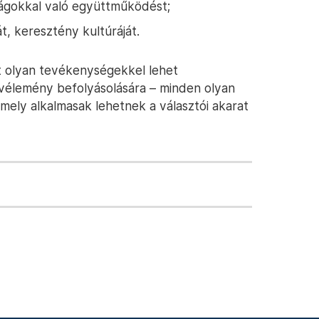
zágokkal való együttműködést;
, keresztény kultúráját.
át olyan tevékenységekkel lehet
zvélemény befolyásolására – minden olyan
ely alkalmasak lehetnek a választói akarat