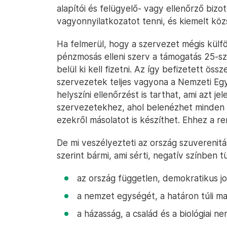
alapítói és felügyelő- vagy ellenőrző bizo
vagyonnyilatkozatot tenni, és kiemelt kö
Ha felmerül, hogy a szervezet mégis külfö
pénzmosás elleni szerv a támogatás 25-szö
belül ki kell fizetni. Az így befizetett ö
szervezetek teljes vagyona a Nemzeti Eg
helyszíni ellenőrzést is tarthat, ami azt jel
szervezetekhez, ahol belenézhet minden 
ezekről másolatot is készíthet. Ehhez a re
De mi veszélyezteti az ország szuverenit
szerint bármi, ami sérti, negatív színben tü
az ország független, demokratikus jog
a nemzet egységét, a határon túli ma
a házasság, a család és a biológiai n