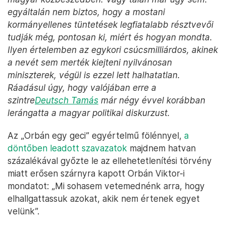
egyáltalán nem biztos, hogy a mostani
kormányellenes tüntetések legfiatalabb résztvevői
tudják még, pontosan ki, miért és hogyan mondta.
Ilyen értelemben az egykori csúcsmilliárdos, akinek
a nevét sem merték kiejteni nyilvánosan
miniszterek, végül is ezzel lett halhatatlan.
Ráadásul úgy, hogy valójában erre a
szintre
Deutsch Tamás
már négy évvel korábban
lerángatta a magyar politikai diskurzust.
Az „Orbán egy geci” egyértelmű fölénnyel,
a
döntőben leadott szavazatok
majdnem hatvan
százalékával győzte le az ellehetetlenítési törvény
miatt erősen szárnyra kapott Orbán Viktor-i
mondatot: „Mi sohasem vetemednénk arra, hogy
elhallgattassuk azokat, akik nem értenek egyet
velünk”.