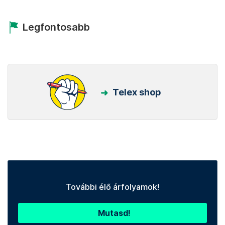
Legfontosabb
Telex shop
További élő árfolyamok!
Mutasd!