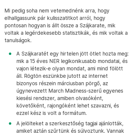
Mi pedig soha nem vetemednénk arra, hogy
elhallgassunk pár kulisszatitkot arról, hogy
pontosan hogyan is állt össze a Szájkarate, mik
voltak a legérdekesebb statisztikák, és mik voltak a
tanulságok.
A Szájkaratét egy hirtelen jött ötlet hozta meg:
mik a 15 éves NER legikonikusabb mondatai, és
vajon létezik-e olyan mondat, ami mind fölött
áll. Rögtön eszünkbe jutott az internet
bizonyos részein márciusban pörgő, az
úgynevezett March Madness-szerű egyenes
kiesési rendszer, amiben olvasóként,
követőként, rajongóként lehet szavazni, és
ezzel kész is volt a formátum.
A jelölteket a szerkesztőség tagjai ajánlották,
amiket aztán szűrtünk és súlyoztunk. Vannak