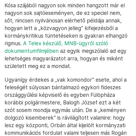
Kósa szájából nagyon sok minden hangzott már el
nagyon sok sajtóeseményen, de ez speciel nem,
sőt, nincsen nyilvánosan elérhető példája annak,
hogyan lett a „közvagyon jelleg” kifejezésből a
kormánykritikus tüntetéseken is gyakran elhangzó
rigmus.
A Telex készülő, MNB-ügyről szóló
dokumentumfilmjében
az egyik megszólaló ad egy
lehetséges magyarázatot arra, hogyan és miként
született meg ez a mondat.
Ugyanígy érdekes a „vak komondor” esete, ahol a
feleségét súlyosan bántalmazó egykori fideszes
országgyűlési képviselő és egyben Fülöpháza
korábbi polgármestere, Balogh József ezt a két
szót sosem mondja egymás után. De a „keményen
dolgozó kisemberek” is rávilágított valamire: hogy
lesz egy központi, Orbán által kijelölt kormányzati
kommunikációs fordulat valami teljesen más Rogán