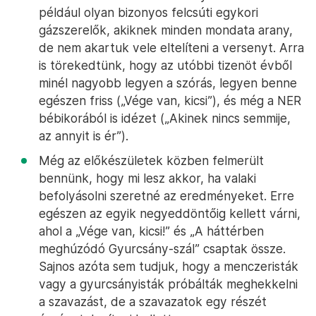
például olyan bizonyos felcsúti egykori
gázszerelők, akiknek minden mondata arany,
de nem akartuk vele eltelíteni a versenyt. Arra
is törekedtünk, hogy az utóbbi tizenöt évből
minél nagyobb legyen a szórás, legyen benne
egészen friss („Vége van, kicsi”), és még a NER
bébikorából is idézet („Akinek nincs semmije,
az annyit is ér”).
Még az előkészületek közben felmerült
bennünk, hogy mi lesz akkor, ha valaki
befolyásolni szeretné az eredményeket. Erre
egészen az egyik negyeddöntőig kellett várni,
ahol a „Vége van, kicsi!” és „A háttérben
meghúzódó Gyurcsány-szál” csaptak össze.
Sajnos azóta sem tudjuk, hogy a menczeristák
vagy a gyurcsányisták próbálták meghekkelni
a szavazást, de a szavazatok egy részét