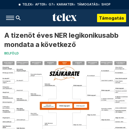
TELEX
AFTER
G7
KARAKTER
TÁMOGATÁS
SHOP
Támogatás
A tizenöt éves NER legikonikusabb
mondata a következő
BELFÖLD