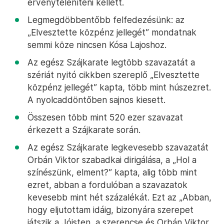
érvényteleníteni kellett.
Legmegdöbbentőbb felfedezésünk: az
„Elvesztette közpénz jellegét” mondatnak
semmi köze nincsen Kósa Lajoshoz.
Az egész Szájkarate legtöbb szavazatát a
szériát nyitó cikkben szereplő „Elvesztette
közpénz jellegét” kapta, több mint húszezret.
A nyolcaddöntőben sajnos kiesett.
Összesen több mint 520 ezer szavazat
érkezett a Szájkarate során.
Az egész Szájkarate legkevesebb szavazatát
Orbán Viktor szabadkai dirigálása, a „Hol a
színészünk, elment?” kapta, alig több mint
ezret, abban a fordulóban a szavazatok
kevesebb mint hét százalékát. Ezt az „Abban,
hogy eljutottam idáig, bizonyára szerepet
játszik a Jóisten, a szerencse és Orbán Viktor