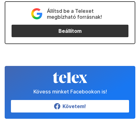
Állítsd be a Telexet
megbízható forrásnak!
Beállítom
Kövess minket Facebookon is!
Követem!