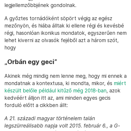
legjellemzőbbjének gondolnak.
A győztes tornádóként söpört végig az egész
mezőnyön, és hiába álltak ki ellene régi és kevésbé
régi, hasonlóan ikonikus mondatok, egyszerűen nem
lehet kiverni az olvasók fejéből azt a három szót,
hogy
„Orbán egy geci”
Akinek még mindig nem lenne meg, hogy mi ennek a
mondatnak a kontextusa, ki mondta, mikor, és
miért
készült belőle például kitűző még 2018-ban
, azok
kedvéért álljon itt az, ami minden egyes gecis
forduló előtt a cikkben állt:
A 21. századi magyar történelem talán
legszürreálisabb napja volt 2015. február 6., a G-