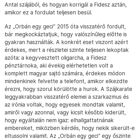
Antal szájából, és hogyan korrigál a Fidesz aztán,
amikor ez a fordulat teljesen besül.
Az „Orbán egy geci” 2015 óta visszatérő fordult,
bár megkockáztatjuk, hogy valószínűleg előtte is
gyakran használták. A konkrét eset viszont azért
érdekes, mert a részletei szinte teljesen lekoptak
azóta: a kegyvesztett oligarcha, a Fidesz
pénztárnoka, aki évekig elérhetetlen volt a
komplett magyar sajtó számára, érdekes módon
mindenkinek felvette a telefont, amikor elkezdte
érezni, hogy szorul körülötte a hurok. A Szájkarate
leggyakrabban visszatérő elemei a szarkazmus és
az irónia voltak, hogy egyesek mondtak valamit,
amiről vagy azonnal, vagy kicsit később kiderült,
hogy egyáltalán nem igaz: elhallgattatnának
embereket, miközben kérdés, hogy nekik sikerült-e
eltussolni valamit. Az „Orbán egy geci” egy őszinte