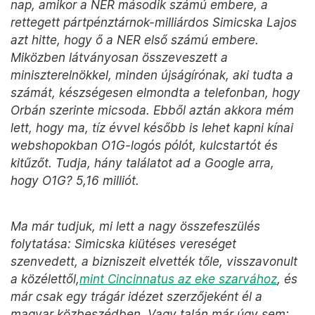
nap, amikor a NER második számú embere, a
rettegett pártpénztárnok-milliárdos Simicska Lajos
azt hitte, hogy ő a NER első számú embere.
Miközben látványosan összeveszett a
miniszterelnökkel, minden újságírónak, aki tudta a
számát, készségesen elmondta a telefonban, hogy
Orbán szerinte micsoda. Ebből aztán akkora mém
lett, hogy ma, tíz évvel később is lehet kapni kínai
webshopokban O1G-logós pólót, kulcstartót és
kitűzőt. Tudja, hány találatot ad a Google arra,
hogy O1G? 5,16 milliót.
Ma már tudjuk, mi lett a nagy összefeszülés
folytatása: Simicska kiütéses vereséget
szenvedett, a bizniszeit elvették tőle, visszavonult
a közélettől,
mint Cincinnatus az eke szarvához
, és
már csak egy trágár idézet szerzőjeként él a
magyar közbeszédben. Vagy talán már úgy sem: