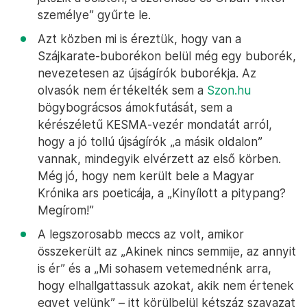
személye” gyűrte le.
Azt közben mi is éreztük, hogy van a
Szájkarate-buborékon belül még egy buborék,
nevezetesen az újságírók buborékja. Az
olvasók nem értékelték sem a
Szon.hu
bögybográcsos ámokfutását, sem a
kérészéletű KESMA-vezér mondatát arról,
hogy a jó tollú újságírók „a másik oldalon”
vannak, mindegyik elvérzett az első körben.
Még jó, hogy nem került bele a Magyar
Krónika ars poeticája, a „Kinyílott a pitypang?
Megírom!”
A legszorosabb meccs az volt, amikor
összekerült az „Akinek nincs semmije, az annyit
is ér” és a „Mi sohasem vetemednénk arra,
hogy elhallgattassuk azokat, akik nem értenek
egyet velünk” – itt körülbelül kétszáz szavazat