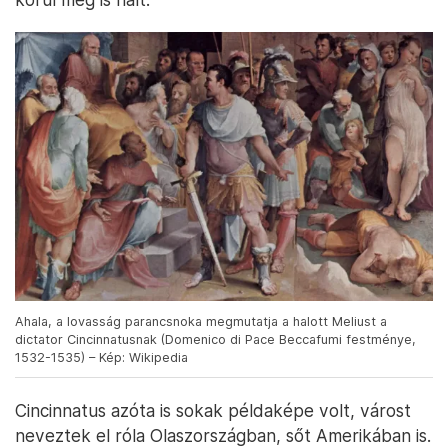
Ahala, a lovasság parancsnoka megmutatja a halott Meliust a
dictator Cincinnatusnak (Domenico di Pace Beccafumi festménye,
1532-1535) – Kép: Wikipedia
Cincinnatus azóta is sokak példaképe volt, várost
neveztek el róla Olaszországban, sőt Amerikában is.