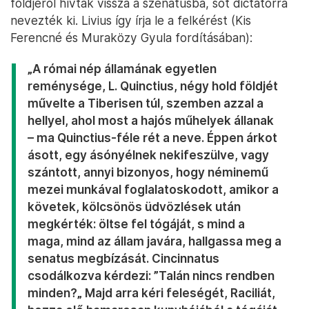
földjéről hívták vissza a szenátusba, sőt dictatorrá
nevezték ki. Livius így írja le a felkérést (Kis
Ferencné és Muraközy Gyula fordításában):
„A római nép államának egyetlen
reménysége, L. Quinctius, négy hold földjét
művelte a Tiberisen túl, szemben azzal a
hellyel, ahol most a hajós műhelyek állanak
– ma Quinctius-féle rét a neve. Éppen árkot
ásott, egy ásónyélnek nekifeszülve, vagy
szántott, annyi bizonyos, hogy néminemű
mezei munkával foglalatoskodott, amikor a
követek, kölcsönös üdvözlések után
megkérték: öltse fel tógáját, s mind a
maga, mind az állam javára, hallgassa meg a
senatus megbízását. Cincinnatus
csodálkozva kérdezi: ”Talán nincs rendben
minden?„ Majd arra kéri feleségét, Raciliát,