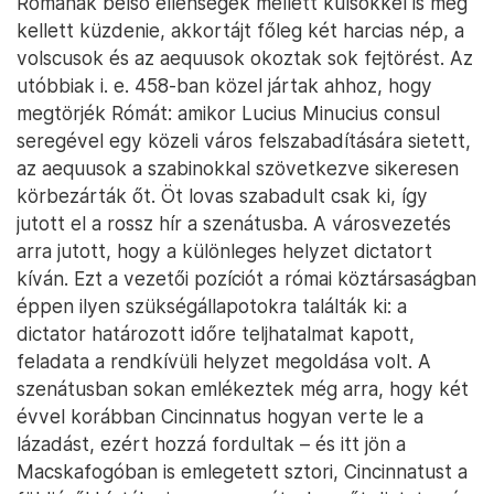
Rómának belső ellenségek mellett külsőkkel is meg
kellett küzdenie, akkortájt főleg két harcias nép, a
volscusok és az aequusok okoztak sok fejtörést. Az
utóbbiak i. e. 458-ban közel jártak ahhoz, hogy
megtörjék Rómát: amikor Lucius Minucius consul
seregével egy közeli város felszabadítására sietett,
az aequusok a szabinokkal szövetkezve sikeresen
körbezárták őt. Öt lovas szabadult csak ki, így
jutott el a rossz hír a szenátusba. A városvezetés
arra jutott, hogy a különleges helyzet dictatort
kíván. Ezt a vezetői pozíciót a római köztársaságban
éppen ilyen szükségállapotokra találták ki: a
dictator határozott időre teljhatalmat kapott,
feladata a rendkívüli helyzet megoldása volt. A
szenátusban sokan emlékeztek még arra, hogy két
évvel korábban Cincinnatus hogyan verte le a
lázadást, ezért hozzá fordultak – és itt jön a
Macskafogóban is emlegetett sztori, Cincinnatust a