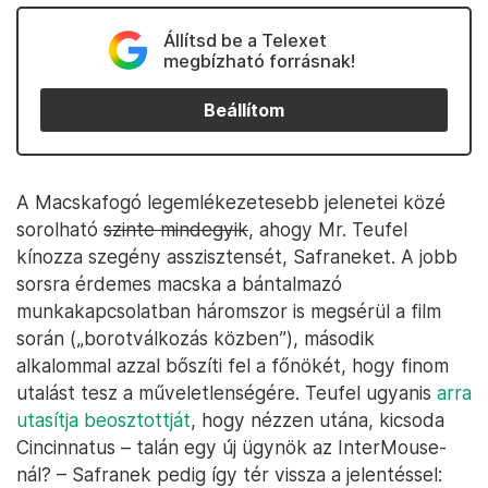
Állítsd be a Telexet
megbízható forrásnak!
Beállítom
A Macskafogó legemlékezetesebb jelenetei közé
sorolható
szinte mindegyik
, ahogy Mr. Teufel
kínozza szegény asszisztensét, Safraneket. A jobb
sorsra érdemes macska a bántalmazó
munkakapcsolatban háromszor is megsérül a film
során („borotválkozás közben”), második
alkalommal azzal bőszíti fel a főnökét, hogy finom
utalást tesz a műveletlenségére. Teufel ugyanis
arra
utasítja beosztottját
, hogy nézzen utána, kicsoda
Cincinnatus – talán egy új ügynök az InterMouse-
nál? – Safranek pedig így tér vissza a jelentéssel: