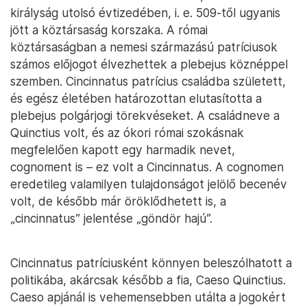
királyság utolsó évtizedében, i. e. 509-től ugyanis
jött a köztársaság korszaka. A római
köztársaságban a nemesi származású patríciusok
számos előjogot élvezhettek a plebejus köznéppel
szemben. Cincinnatus patrícius családba született,
és egész életében határozottan elutasította a
plebejus polgárjogi törekvéseket. A családneve a
Quinctius volt, és az ókori római szokásnak
megfelelően kapott egy harmadik nevet,
cognoment is – ez volt a Cincinnatus. A cognomen
eredetileg valamilyen tulajdonságot jelölő becenév
volt, de később már öröklődhetett is, a
„cincinnatus” jelentése „göndör hajú”.
Cincinnatus patríciusként könnyen beleszólhatott a
politikába, akárcsak később a fia, Caeso Quinctius.
Caeso apjánál is vehemensebben utálta a jogokért