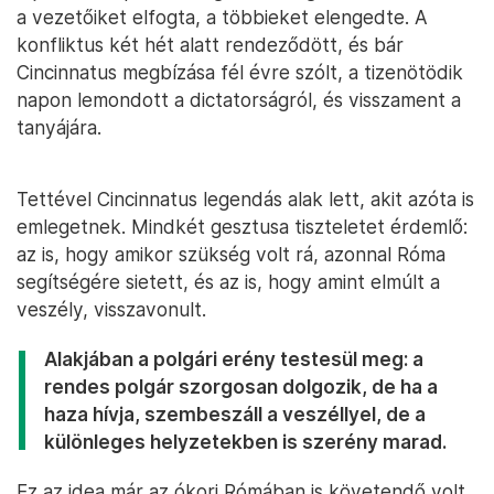
a vezetőiket elfogta, a többieket elengedte. A
konfliktus két hét alatt rendeződött, és bár
Cincinnatus megbízása fél évre szólt, a tizenötödik
napon lemondott a dictatorságról, és visszament a
tanyájára.
Tettével Cincinnatus legendás alak lett, akit azóta is
emlegetnek. Mindkét gesztusa tiszteletet érdemlő:
az is, hogy amikor szükség volt rá, azonnal Róma
segítségére sietett, és az is, hogy amint elmúlt a
veszély, visszavonult.
Alakjában a polgári erény testesül meg: a
rendes polgár szorgosan dolgozik, de ha a
haza hívja, szembeszáll a veszéllyel, de a
különleges helyzetekben is szerény marad.
Ez az idea már az ókori Rómában is követendő volt,