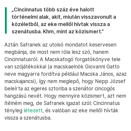
„Cincinnatus több száz éve halott
történelmi alak, akit, miután visszavonult a
közéletből, az eke mellől hívtak vissza a
szenátusba. Khm, mint az közismert.”
Aztán Safranek az utolsó mondatot keservesen
megbánja, de most nem róla lesz szó, hanem
Cincinnatusról. A Macskafogó forgatókönyve tele
van szójátékokkal (a macskaelnök Giovanni Gatto
neve magyarra fordítva például Macska János, azaz
macskajancsi), így nem meglepő, hogy Nepp József
beleírta az egeres sztoriba a szenátor cincogós
hangzású nevét. Hogy mennyire közismert, azt nem
ítélném meg, de Safranek igazat szól: Cincinnatus
tényleg
létezett
, és valóban az eke mellől hívták
vissza a szenátusba.