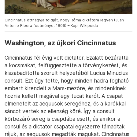
Cincinnatus otthagyja földjét, hogy Róma diktátora legyen (Juan
Antonio Ribera festménye, 1806) – Kép: Wikipeida
Washington, az újkori Cincinnatus
Cincinnatus fél évig volt dictator. Ezalatt bezáratta
a kocsmákat, felfüggesztette a törvénykezést, és
kiszabadította szorult helyzetéből Lucius Minucius
consult. Ezt úgy tette, hogy minden hadra fogható
embert kirendelt a Mars-mezőre, és mindenkinek
hoznia kellett magával egy tucat karót. A csapat
elmenetelt az aequusok seregéhez, és a karókkal
sáncot vertek az ellenség köré. Így a consult
körbezáró sereg is csapdába esett, és amikor a
consul és a dictator csapatai egyszerre támadtak
rájuk, az aequusok megadták magukat. Cincinnatus