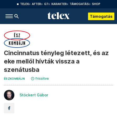
TELEX
AFTER
G7
KARAKTER
TÁMOGATÁS
SHOP
Támogatás
Cincinnatus tényleg létezett, és az
eke mellől hívták vissza a
szenátusba
frissítve
ÉSZKOMBÁJN
Stöckert Gábor