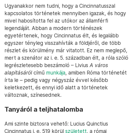
Ugyanakkor nem tudni, hogy a Cincinnatusszal
kapcsolatos történetek mennyiben igazak, és hogy
mivel habosította fel az utókor az államférfi
legendáját. Abban a modern történészek
egyetértenek, hogy Cincinnatus élt, és legalább
egyszer tényleg visszahívták a földjéről, de több
részlet és körülmény már vitatott. Ez nem meglepő,
mert a szenátor az i. e. 5. században élt, a róla szóló
legrészletesebb beszámoló – Livius
A város
alapításáról
című
munkája
, amiben Róma történetét
írta le – pedig vagy négyszáz évvel később
keletkezett, és ennyi idő alatt a történetek
változnak, színesednek.
Tanyáról a teljhatalomba
Ami szinte biztosra vehető: Lucius Quinctius
Cincinnatus i. e. 519 körül
született
, a római