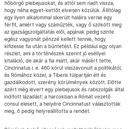
hőbörgő plebejusokat, és attól sem riadt vissza,
hogy néha egyet-kettőt elverjen közülük. Állítólag
egy ilyen alkalommal sikerült halálra vernie egy
férfit, amiért vagy száműzték, vagy ő szökött meg
az igazságszolgáltatás elől, apjának pedig szinte
egész vagyonát pénzzé kellett tennie, hogy
kifizesse fia után a büntetést. Ez például egy olyan
részlet, ami a történészek szerint jó eséllyel
kitaláció, de akár a fia miatt, akár másért tette,
Cincinnatus i. e. 460 körül visszavonult a politikától,
és Rómához közel, a Tiberis túlpartján élt és
gazdálkodott, szerény körülmények között. Előtte
azért még levert egy plebejusok és rabszolgák által
indított lázadást: a harcokban a Rómát vezető
consul elesett, a helyére Cincinnatust választották
meg, ő pedig helyreállította a rendet.