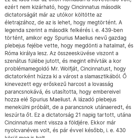
ezért nem kizárható, hogy Cincinnatus második
dictatorságát már az utókor költötte az
életrajzához, de az is lehet, hogy megtörtént. A
legenda szerint a második felkérés i. e. 439-ben
történt, amikor egy Spurius Maelius nevű gazdag
plebejus fejébe vette, hogy megdönti a hatalmat, és
Róma királya lesz. Az összeesküvése viszont a
szenátus fülébe jutott, és megint elhívták a kor
problémamegoldó Mr. Wolfját, Cincinnatust, hogy
dictatorként húzza ki a várost a slamasztikából. Ő
kinevezett egy erőskezű harcost a lovasság
parancsnokává, és utasította, hogy embereivel
hozza elé Spurius Maeliust. A lázadó plebejus
menekülni próbált, de a parancsnok utánaeredt, és
leszúrta őt. Ez a dictatorság 21 napig tartott, utána
Cincinnatus ment vissza a földjére. Ekkor már
nyolcvanéves volt, és pár évvel később, i. e. 430
körül meg is halt.