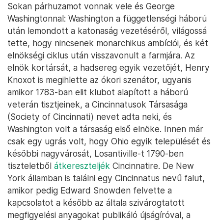
Sokan párhuzamot vonnak vele és George
Washingtonnal: Washington a függetlenségi háború
után lemondott a katonaság vezetéséről, világossá
tette, hogy nincsenek monarchikus ambíciói, és két
elnökségi ciklus után visszavonult a farmjára. Az
elnök kortársát, a hadsereg egyik vezetőjét, Henry
Knoxot is megihlette az ókori szenátor, ugyanis
amikor 1783-ban elit klubot alapított a háború
veterán tisztjeinek, a Cincinnatusok Társasága
(Society of Cincinnati) nevet adta neki, és
Washington volt a társaság első elnöke. Innen már
csak egy ugrás volt, hogy Ohio egyik települését és
későbbi nagyvárosát, Losantiville-t 1790-ben
tiszteletből
átkereszteljék
Cincinnatire. De New
York államban is találni egy Cincinnatus nevű falut,
amikor pedig Edward Snowden felvette a
kapcsolatot a később az általa szivárogtatott
megfigyelési anyagokat publikáló újságíróval, a