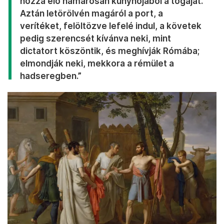
hozza elő hamarosan kunyhójából a tógáját.
Aztán letörölvén magáról a port, a
verítéket, felöltözve lefelé indul, a követek
pedig szerencsét kívánva neki, mint
dictatort köszöntik, és meghívják Rómába;
elmondják neki, mekkora a rémület a
hadseregben.”