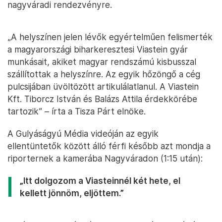
nagyváradi rendezvényre.
„A helyszínen jelen lévők egyértelműen felismerték
a magyarországi biharkeresztesi Viastein gyár
munkásait, akiket magyar rendszámú kisbusszal
szállítottak a helyszínre. Az egyik hőzöngő a cég
pulcsijában üvöltözött artikulálatlanul. A Viastein
Kft. Tiborcz István és Balázs Attila érdekkörébe
tartozik” – írta a Tisza Párt elnöke.
A Gulyáságyú Média videóján az egyik
ellentüntetők között álló férfi később azt mondja a
riporternek a kamerába Nagyváradon (1:15 után):
„Itt dolgozom a Viasteinnél két hete, el
kellett jönnöm, eljöttem.”