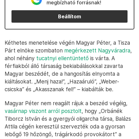
megbízható forrásnak!
Beállítom
Kéthetes menetelése végén Magyar Péter, a Tisza
Párt elnöke szombaton
megérkezett Nagyváradra
,
ahol néhány
tucatnyi ellentüntető
is várta. A
férfiakból álló társaság bekiabálásokkal zavarta
Magyar beszédét, de a hangosítás elnyomta a
kiáltásokat. „Menj haza!”, „Hazaáruló”, „Weber-
csicska” és „Akasszanak fel!” – kiabálták be.
Magyar Péter nem reagált rájuk a beszéd végéig,
vasárnap viszont arról posztolt
, hogy „Orbánék
Tiborcz István és a gyergyói oligarcha társa, Balázs
Attila cégén keresztül szervezték oda a gyorsan
lebőgő 19 hőzöngő, trágárkodó provokátort” a