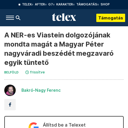
TELEX
AFTER
G7
KARAKTER
TÁMOGATÁS
SHOP
Támogatás
A NER-es Viastein dolgozójának
mondta magát a Magyar Péter
nagyváradi beszédét megzavaró
egyik tüntető
frissítve
BELFÖLD
Bakró-Nagy Ferenc
Állítsd be a Telexet