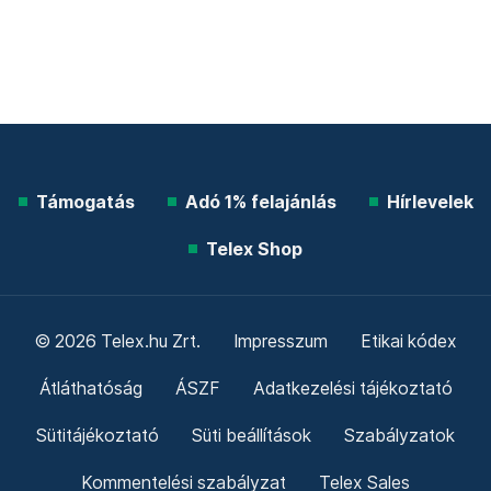
Támogatás
Adó 1% felajánlás
Hírlevelek
Telex Shop
© 2026 Telex.hu Zrt.
Impresszum
Etikai kódex
Átláthatóság
ÁSZF
Adatkezelési tájékoztató
Sütitájékoztató
Süti beállítások
Szabályzatok
Kommentelési szabályzat
Telex Sales