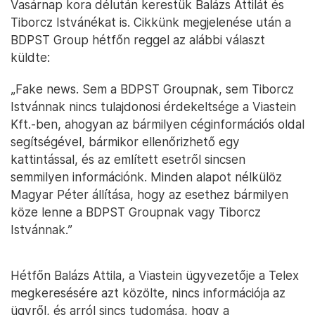
Vasárnap kora délután kerestük Balázs Attilát és
Tiborcz Istvánékat is. Cikkünk megjelenése után a
BDPST Group hétfőn reggel az alábbi választ
küldte:
„Fake news. Sem a BDPST Groupnak, sem Tiborcz
Istvánnak nincs tulajdonosi érdekeltsége a Viastein
Kft.-ben, ahogyan az bármilyen céginformációs oldal
segítségével, bármikor ellenőrizhető egy
kattintással, és az említett esetről sincsen
semmilyen információnk. Minden alapot nélkülöz
Magyar Péter állítása, hogy az esethez bármilyen
köze lenne a BDPST Groupnak vagy Tiborcz
Istvánnak.”
Hétfőn Balázs Attila, a Viastein ügyvezetője a Telex
megkeresésére azt közölte, nincs információja az
ügyről, és arról sincs tudomása, hogy a