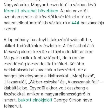
Nagyváradra. Magyar beszédéről a várban lévő
téren itt olvashat bővebben
. A pártvezetőt
azonban nemcsak követői kísérték el a térre,
hanem ellentüntetők is vártak rá a
444
beszámolója
szerint.
A lap néhány tucatnyi tiltakozóról számolt be,
akiket tudósítóink is észleltek. A férfiakból álló
társaság akkor kezdte el fújni a dudáit, amikor
Magyar a mikrofonhoz lépett, de a román
csendőrség lecsendesítette őket. Később
bekiabálásokkal zavarták a beszédet, de a
hangosítás elnyomta a kiáltásokat. „Menj haza!”,
„Hazaáruló”, „Weber-csicska” és „Akasszanak fel!” –
kiabálták be. Egyedül akkor volt összhang a
tiszásokkal, amikor a magyarellenességéről is
ismert,
bukott elnökjelölt
George Simion neve
felmerült.