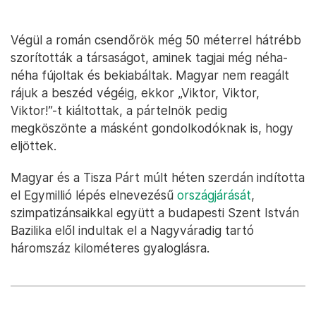
Végül a román csendőrök még 50 méterrel hátrébb
szorították a társaságot, aminek tagjai még néha-
néha fújoltak és bekiabáltak. Magyar nem reagált
rájuk a beszéd végéig, ekkor „Viktor, Viktor,
Viktor!”-t kiáltottak, a pártelnök pedig
megköszönte a másként gondolkodóknak is, hogy
eljöttek.
Magyar és a Tisza Párt múlt héten szerdán indította
el Egymillió lépés elnevezésű
országjárását
,
szimpatizánsaikkal együtt a budapesti Szent István
Bazilika elől indultak el a Nagyváradig tartó
háromszáz kilométeres gyaloglásra.