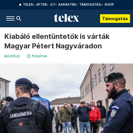
TELEX
AFTER
G7
KARAKTER
TÁMOGATÁS
SHOP
Támogatás
Kiabáló ellentüntetők is várták
Magyar Pétert Nagyváradon
frissítve
KÜLFÖLD