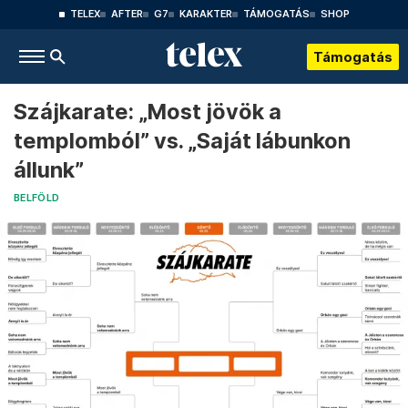
TELEX
AFTER
G7
KARAKTER
TÁMOGATÁS
SHOP
Támogatás
Szájkarate: „Most jövök a
templomból” vs. „Saját lábunkon
állunk”
BELFÖLD