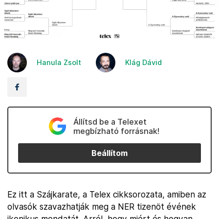
Hanula Zsolt
Klág Dávid
Állítsd be a Telexet
megbízható forrásnak!
Beállítom
Ez itt a Szájkarate, a Telex cikksorozata, amiben az
olvasók szavazhatják meg a NER tizenöt évének
ikonikus mondatát. Arról, hogy miért és hogyan