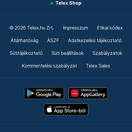
Telex Shop
© 2026 Telex.hu Zrt.
Impresszum
Etikai kódex
Átláthatóság
ÁSZF
Adatkezelési tájékoztató
Sütitájékoztató
Süti beállítások
Szabályzatok
Kommentelési szabályzat
Telex Sales