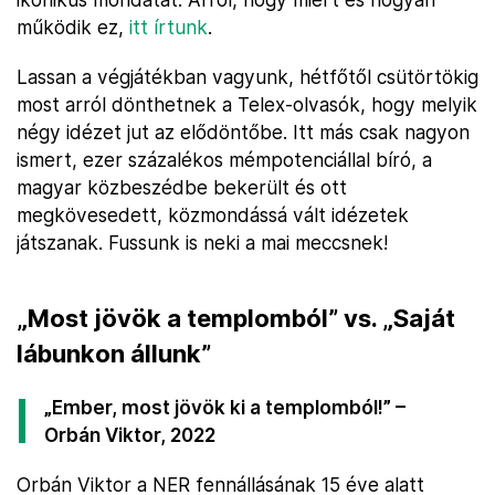
működik ez,
itt írtunk
.
Lassan a végjátékban vagyunk, hétfőtől csütörtökig
most arról dönthetnek a Telex-olvasók, hogy melyik
négy idézet jut az elődöntőbe. Itt más csak nagyon
ismert, ezer százalékos mémpotenciállal bíró, a
magyar közbeszédbe bekerült és ott
megkövesedett, közmondássá vált idézetek
játszanak. Fussunk is neki a mai meccsnek!
„Most jövök a templomból” vs. „Saját
lábunkon állunk”
„Ember, most jövök ki a templomból!” –
Orbán Viktor, 2022
Orbán Viktor a NER fennállásának 15 éve alatt