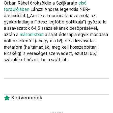
Orbán Ráhel örökzöldje a Szájkarate
első
fordulójában
Lánczi András legendás NER-
definícióját („Amit korrupciónak neveznek, az
gyakorlatilag a Fidesz legfőbb politikája”) győzte le
a szavazatok 64,5 százalékának besöprésével,
aztán a
másodikban
a saját édesapja egyik mondása
volt az ellenfél (ahogy ma is!), de a kisvasutas
metafora (ha támadják, meg kell hosszabbítani
Bicskéig) is vereséget szenvedett, ezúttal 65,1
százalékot húzott be a saját láb.
Kedvenceink