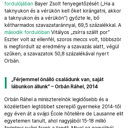
fordulójában
Bayer Zsolt fenyegetőzését („Ha a
taknyukon és a vérükön kell őket kirángatni, akkor
a taknyukon és a vérükön”) győzte le, bő
kétharmados szavazataránnyal, 69,5 százalékkal. A
második fordulóban
Vitályos „zsírra szállt por”
Eszter volt az ellenfél, szoros meccs volt, többször
is megfordult az eredmény a szavazás alatt, végül
szűken, a szavazatok 50,8 százalékával nyert
Orbán.
„Férjemmel önálló családunk van, saját
lábunkon állunk” – Orbán Ráhel, 2014
Orbán Ráhel a miniszterelnök legidősebb és a
közéletben legtöbbet szereplő gyermeke 2014-től
egy éven át a svájci École hôtelière de Lausanne elit
egyetemen tanult, ahol nagyjából 15-18 millió
forintnyi svájci frank a tandíj. Mivel ez nagyjából