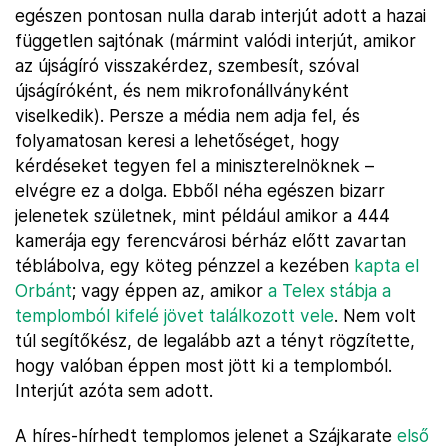
egészen pontosan nulla darab interjút adott a hazai
független sajtónak (mármint valódi interjút, amikor
az újságíró visszakérdez, szembesít, szóval
újságíróként, és nem mikrofonállványként
viselkedik). Persze a média nem adja fel, és
folyamatosan keresi a lehetőséget, hogy
kérdéseket tegyen fel a miniszterelnöknek –
elvégre ez a dolga. Ebből néha egészen bizarr
jelenetek születnek, mint például amikor a 444
kamerája egy ferencvárosi bérház előtt zavartan
téblábolva, egy köteg pénzzel a kezében
kapta el
Orbánt
; vagy éppen az, amikor
a Telex stábja a
templomból kifelé jövet találkozott vele
. Nem volt
túl segítőkész, de legalább azt a tényt rögzítette,
hogy valóban éppen most jött ki a templomból.
Interjút azóta sem adott.
A híres-hírhedt templomos jelenet a Szájkarate
első