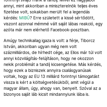
annyi, mint akkoriban a miniszterelnök teljes éves
fizetése volt, sokakban merült fel a legendás
kérdés:
MIBŰ
? Erre született a kissé sértődött,
viszont azonnal mémmé vált saját lábas reakció, egy
azóta már nem elérhető Facebook-posztban.
Amúgy technikailag igaza is volt: a férje, Tiborcz
István, akkoriban ugyan még nem volt
százmilliárdos, de hírhedt cége, az Elios már túl volt
annyi közvilágítás-felújításon, hogy ne okozzon
nekik problémát a tandíj kicsengetése. Más kérdés,
hogy ezek a bizniszek annyira csalásgyanúsak
voltak, hogy az EU 13 milliárd forintnyi támogatást
vissza is kért a költségvetésükből, amit végül a
magyar állam, úgy, ahogy van, benyelt. Szóval az a
bizonyos saját láb kicsit mindannyiunk lába is.