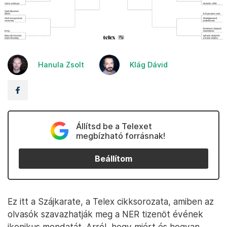
Hanula Zsolt
Klág Dávid
Állítsd be a Telexet
megbízható forrásnak!
Beállítom
Ez itt a Szájkarate, a Telex cikksorozata, amiben az
olvasók szavazhatják meg a NER tizenöt évének
ikonikus mondatát. Arról, hogy miért és hogyan