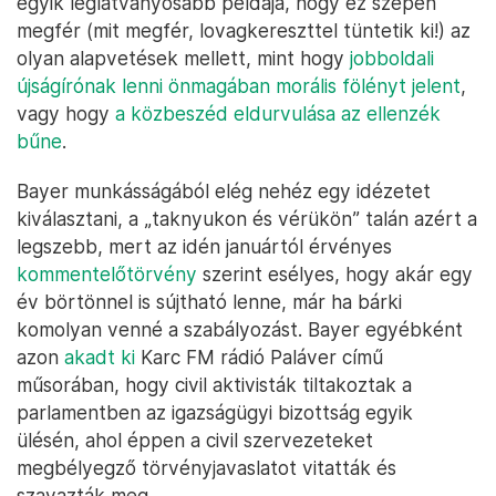
egyik leglátványosabb példája, hogy ez szépen
megfér (mit megfér, lovagkereszttel tüntetik ki!) az
olyan alapvetések mellett, mint hogy
jobboldali
újságírónak lenni önmagában morális fölényt jelent
,
vagy hogy
a közbeszéd eldurvulása az ellenzék
bűne
.
Bayer munkásságából elég nehéz egy idézetet
kiválasztani, a „taknyukon és vérükön” talán azért a
legszebb, mert az idén januártól érvényes
kommentelőtörvény
szerint esélyes, hogy akár egy
év börtönnel is sújtható lenne, már ha bárki
komolyan venné a szabályozást. Bayer egyébként
azon
akadt ki
Karc FM rádió Paláver című
műsorában, hogy civil aktivisták tiltakoztak a
parlamentben az igazságügyi bizottság egyik
ülésén, ahol éppen a civil szervezeteket
megbélyegző törvényjavaslatot vitatták és
szavazták meg.