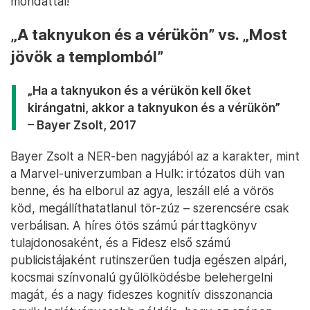
mondattal!
„A taknyukon és a vérükön” vs. „Most
jövök a templomból”
„Ha a taknyukon és a vérükön kell őket
kirángatni, akkor a taknyukon és a vérükön”
– Bayer Zsolt, 2017
Bayer Zsolt a NER-ben nagyjából az a karakter, mint
a Marvel-univerzumban a Hulk: irtózatos düh van
benne, és ha elborul az agya, leszáll elé a vörös
köd, megállíthatatlanul tör-zúz – szerencsére csak
verbálisan. A híres ötös számú párttagkönyv
tulajdonosaként, és a Fidesz első számú
publicistájaként rutinszerűen tudja egészen alpári,
kocsmai színvonalú gyűlölködésbe belehergelni
magát, és a nagy fideszes kognitív disszonancia