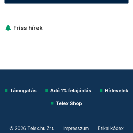
Friss hírek
Támogatás
Adó 1% felajánlás
Hírlevelek
Telex Shop
© 2026 Telex.hu Zrt.
Impresszum
Etikai kódex