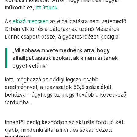
működik ez,
itt írtunk
.
Az
előző meccsen
az elhallgatásra nem vetemedő
Orbán Viktor és a bátoraknak üzenő Mészáros
Lőrinc csapott össze, a győztes idézet pedig a
„Mi sohasem vetemednénk arra, hogy
elhallgattassuk azokat, akik nem értenek
egyet velünk”
lett, méghozzá az eddigi legszorosabb
eredménnyel, a szavazatok 53,5 százalékát
behúzva – úgyhogy az megy tovább a következő
fordulóba.
Innentől pedig kezdődjön az aktuális forduló két
újabb, mindenki által ismert és sokat idézett