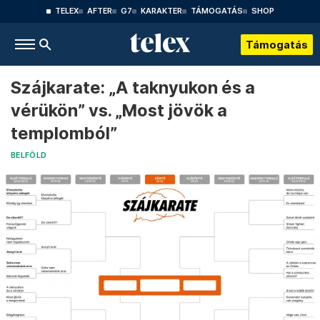
TELEX
AFTER
G7
KARAKTER
TÁMOGATÁS
SHOP
Támogatás
Szájkarate: „A taknyukon és a
vérükön” vs. „Most jövök a
templomból”
BELFÖLD