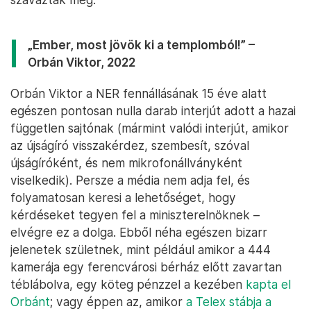
„Ember, most jövök ki a templomból!” –
Orbán Viktor, 2022
Orbán Viktor a NER fennállásának 15 éve alatt
egészen pontosan nulla darab interjút adott a hazai
független sajtónak (mármint valódi interjút, amikor
az újságíró visszakérdez, szembesít, szóval
újságíróként, és nem mikrofonállványként
viselkedik). Persze a média nem adja fel, és
folyamatosan keresi a lehetőséget, hogy
kérdéseket tegyen fel a miniszterelnöknek –
elvégre ez a dolga. Ebből néha egészen bizarr
jelenetek születnek, mint például amikor a 444
kamerája egy ferencvárosi bérház előtt zavartan
téblábolva, egy köteg pénzzel a kezében
kapta el
Orbánt
; vagy éppen az, amikor
a Telex stábja a