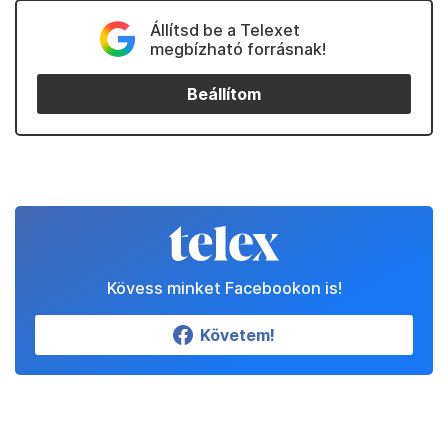
Állítsd be a Telexet
megbízható forrásnak!
Beállítom
Kövess minket Facebookon is!
Követem!