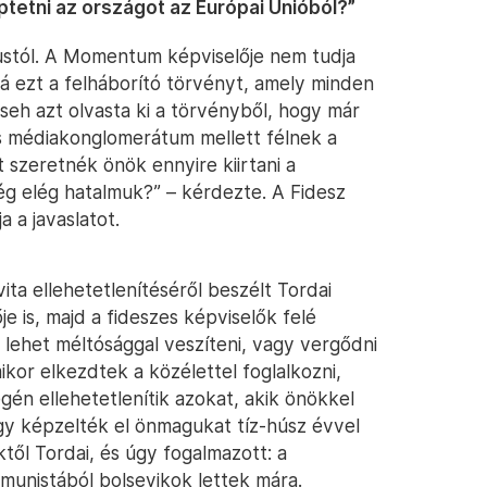
tetni az országot az Európai Unióból?”
kustól. A Momentum képviselője nem tudja
á ezt a felháborító törvényt, amely minden
seh azt olvasta ki a törvényből, hogy már
es médiakonglomerátum mellett félnek a
 szeretnék önök ennyire kiirtani a
ég elég hatalmuk?” – kérdezte. A Fidesz
 a javaslatot.
vita ellehetetlenítéséről beszélt Tordai
 is, majd a fideszes képviselők felé
y lehet méltósággal veszíteni, vagy vergődni
kor elkezdtek a közélettel foglalkozni,
gén ellehetetlenítik azokat, akik önökkel
gy képzelték el önmagukat tíz-húsz évvel
től Tordai, és úgy fogalmazott: a
unistából bolsevikok lettek mára.