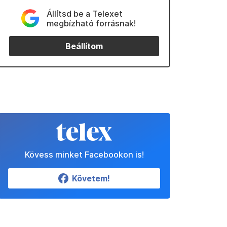
Állítsd be a Telexet
megbízható forrásnak!
Beállítom
Kövess minket Facebookon is!
Követem!