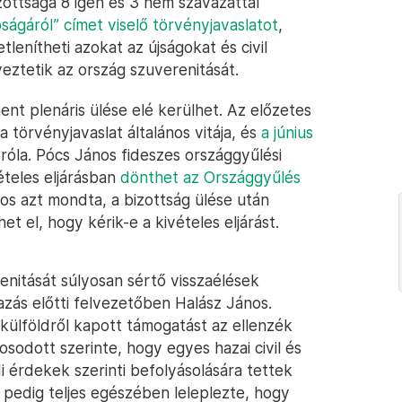
zottsága 8 igen és 3 nem szavazattal
ságáról” címet viselő törvényjavaslatot
,
lenítheti azokat az újságokat és civil
eztetik az ország szuverenitását.
ent plenáris ülése elé kerülhet. Az előzetes
a törvényjavaslat általános vitája, és
a június
róla. Pócs János fideszes országgyűlési
ételes eljárásban
dönthet az Országgyűlés
nos azt mondta, a bizottság ülése után
et el, hogy kérik-e a kivételes eljárást.
nitását súlyosan sértő visszaélések
zás előtti felvezetőben Halász János.
 külföldről kapott támogatást az ellenzék
odott szerinte, hogy egyes hazai civil és
 érdekek szerinti befolyásolására tettek
” pedig teljes egészében leleplezte, hogy