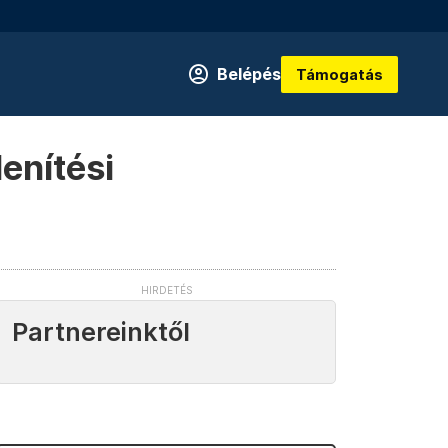
Belépés
Támogatás
enítési
Partnereinktől