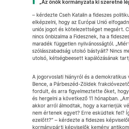
„Az önök kormányzata ki szeretné lép
– kérdezte Cseh Katalin a fideszes politi
elképzelni, hogy az Európai Unió elfogadn
uniós jogot és kötelezettséget megsért. C
nincs önbizalma a Fidesznek, ha a fidesz
maradék független nyilvánosságtól. „Miért
szólásszabadság utolsó bástyáit? Nincs m
utolsó, kétségbeesett kapálózásának tartja
A jogorvoslati hiányról és a demokratikus 
Bence, a Párbeszéd-Zöldek frakcióvezetője
fordult, és arra figyelmeztette őket, hog
és hergelni a következő 11 hónapban. „Ami
akkor arról álmodtak, hogy a karrierjük vé
nem értenek egyet? Erre esküdtek fel? Í
ezelőtt?” – kérdezte a fideszes képviselők
kormánypárti képviselők kemény antikomm