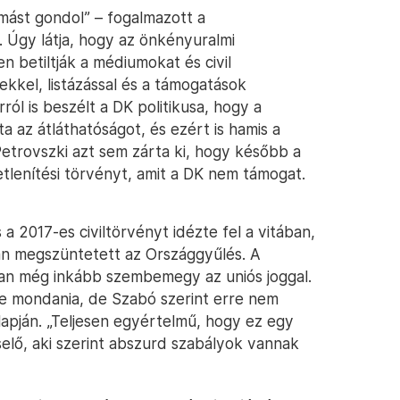
i mást gondol” – fogalmazott a
. Úgy látja, hogy az önkényuralmi
 betiltják a médiumokat és civil
kkel, listázással és a támogatások
ról is beszélt a DK politikusa, hogy a
 az átláthatóságot, és ezért is hamis a
Petrovszki azt sem zárta ki, hogy később a
tetlenítési törvényt, amit a DK nem támogat.
 2017-es civiltörvényt idézte fel a vitában,
án megszüntetett az Országgyűlés. A
nban még inkább szembemegy az uniós joggal.
ne mondania, de Szabó szerint erre nem
lapján. „Teljesen egyértelmű, hogy ez egy
selő, aki szerint abszurd szabályok vannak