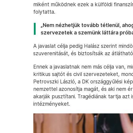
miként működnek ezek a külföldi finanszír
folytatta.
„Nem nézhetjük tovább tétlenül, ahogy 
szervezetek a szemünk láttára próbá
A javaslat célja pedig Halász szerint min
szuverenitását, és biztosítsák az átlátható
Ennek a javaslatnak nem más célja van, mi
kritikus sajtót és civil szervezeteket, mo
Petrovszki László, a DK országgyűlési kép
nemzettel azonosítja magát, és aki nem é
akarják pusztítani. Tragédiának tartja azt i
intézményeket.