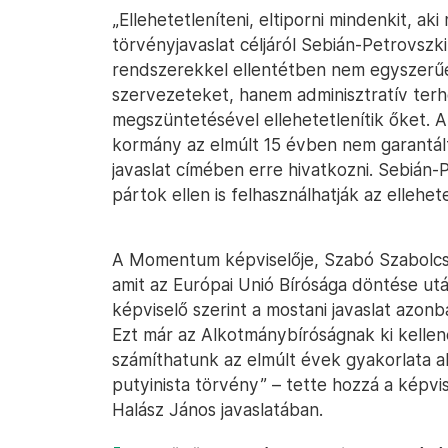
„Ellehetetleníteni, eltiporni mindenkit, ak
törvényjavaslat céljáról Sebián-Petrovszki
rendszerekkel ellentétben nem egyszerűen
szervezeteket, hanem adminisztratív terhe
megszüntetésével ellehetetlenítik őket. Ar
kormány az elmúlt 15 évben nem garantálta
javaslat címében erre hivatkozni. Sebián-
pártok ellen is felhasználhatják az ellehe
A Momentum képviselője, Szabó Szabolcs a
amit az Európai Unió Bírósága döntése ut
képviselő szerint a mostani javaslat azo
Ezt már az Alkotmánybíróságnak ki kelle
számíthatunk az elmúlt évek gyakorlata a
putyinista törvény” – tette hozzá a képvi
Halász János javaslatában.