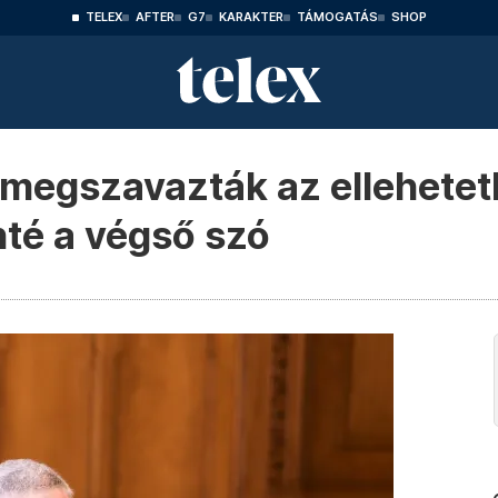
TELEX
AFTER
G7
KARAKTER
TÁMOGATÁS
SHOP
megszavazták az ellehetetl
nté a végső szó