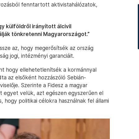
ozásból fenntartott aktivistahálózatok,
külföldről irányított álcivil
lják tönkretenni Magyarországot.”
dössze az, hogy megerősítsék az ország
ság jogi, intézményi garanciáit.
nt hogy ellehetetlenítsék a kormánnyal
ndta az elsőként hozzászóló Sebián-
viselője. Szerinte a Fidesz a magyar
rt egyet velük, azt egészen egyszerűen el
s, hogy politikai célokra használnak fel állami