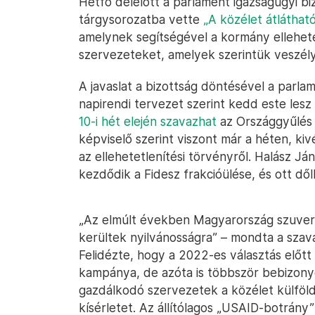
Hétfő délelőtt a parlament igazságügyi bi
tárgysorozatba vette
„A közélet átlátható
amelynek segítségével a kormány ellehetet
szervezeteket, amelyek szerintük veszély
A javaslat a bizottság döntésével a parlam
napirendi tervezet szerint kedd este lesz 
10-i hét elején szavazhat
az Országgyűlés 
képviselő szerint viszont már a héten, kiv
az ellehetetlenítési törvényről. Halász Já
kezdődik a Fidesz frakcióülése, és ott dőlh
„Az elmúlt években Magyarország szuvere
kerültek nyilvánosságra” – mondta a szava
Felidézte, hogy a 2022-es választás előtt
kampánya, de azóta is többször bebizonyos
gazdálkodó szervezetek a közélet külföldi
kísérletet. Az állítólagos „USAID-botrány