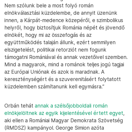
Nem szólunk bele a most folyó román
elnökválasztási küzdelembe, de annyit üzenünk
innen, a Kárpát-medence közepéről, e szimbolikus
helyről, hogy biztosítjuk Románia népét és jövendő
elnökét, hogy mi az összefogás és az
együttműködés talaján állunk, ezért semmilyen
elszigetelést, politikai retorziót nem fogunk
támogatni Romániával és annak vezetőivel szemben.
Mind a magyarok, mind a románok teljes jogú tagjai
az Európai Uniónak és azok is maradnak. A
kereszténységért és a szuverenitásért folytatott
küzdelemben számítanunk kell egymásra.”
Orbán tehát
annak a szélsőjobboldali román
elnökjelöltnek az egyik kijelentésével értett egyet
,
aki ellen a Romániai Magyar Demokrata Szövetség
(RMDSZ) kampányol. George Simion azóta