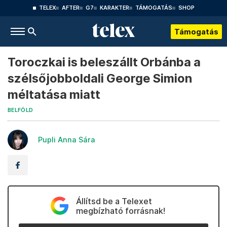
TELEX
AFTER
G7
KARAKTER
TÁMOGATÁS
SHOP
Támogatás
Toroczkai is beleszállt Orbánba a
szélsőjobboldali George Simion
méltatása miatt
BELFÖLD
Pupli Anna Sára
Állítsd be a Telexet
megbízható forrásnak!