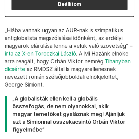
Beállítom
„Hiába vannak ugyan az AUR-nak is szimpatikus
antiglobalista megszólalásai időnként, az erdélyi
magyarok elárulása lenne a velük való szövetség” –
írta az X-en Toroczkai László
. A Mi Hazánk elnöke
arra reagált, hogy Orbán Viktor nemrég
Tihanyban
dicsérte
az RMDSZ által is magyarellenesnek
nevezett román szélsőjobboldali elnökjelöltet,
George Simiont.
„A globalisták ellen kell a globális
összefogás, de nem olyanokkal, akik
magyar temetőket gyaláznak meg! Ajánljuk
ezt a Simionnal összekacsintó Orbán Viktor
figyelmébe”