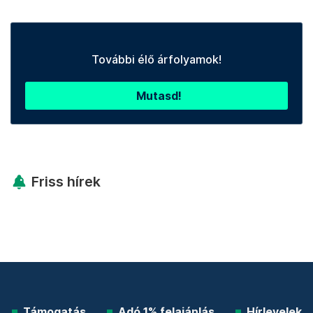
További élő árfolyamok!
Mutasd!
Friss hírek
Támogatás
Adó 1% felajánlás
Hírlevelek