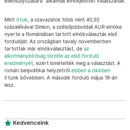
ellensúlyozására” alkalmas elnökjelöltet válasszanak.
Mint
írtuk
, a szavazatok több mint 40,92
százalékával Simion, a szélsőjobboldali AUR elnöke
nyerte a Romániában tartott elnökválasztás első
fordulóját. Az országban tavaly novemberben
tartottak már elnökválasztást, de
az
alkotmánybíróság törölte az első forduló
eredményét
, ezért ismételték meg a választást. A
román belpolitikai helyzetről
ebben a cikkben
írtunk bővebben. A második forduló május 18-án
lesz.
Kedvenceink