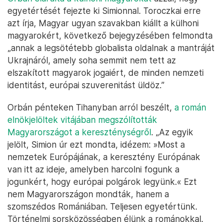
egyetértését fejezte ki Simionnal. Toroczkai erre
azt írja, Magyar ugyan szavakban kiállt a külhoni
magyarokért, következő bejegyzésében felmondta
„annak a legsötétebb globalista oldalnak a mantráját
Ukrajnáról, amely soha semmit nem tett az
elszakított magyarok jogaiért, de minden nemzeti
identitást, európai szuverenitást üldöz.”
Orbán pénteken Tihanyban arról beszélt,
a román
elnökjelöltek vitájában megszólították
Magyarországot a kereszténységről
. „Az egyik
jelölt, Simion úr ezt mondta, idézem: »Most a
nemzetek Európájának, a keresztény Európának
van itt az ideje, amelyben harcolni fogunk a
jogunkért, hogy európai polgárok legyünk.« Ezt
nem Magyarországon mondták, hanem a
szomszédos Romániában. Teljesen egyetértünk.
Történelmi sorsközösségben élünk a románokkal.