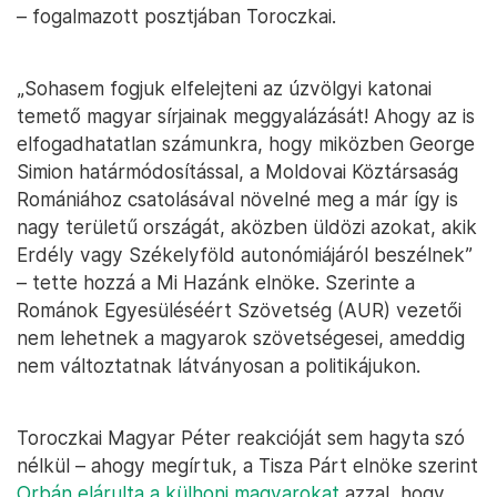
– fogalmazott posztjában Toroczkai.
„Sohasem fogjuk elfelejteni az úzvölgyi katonai
temető magyar sírjainak meggyalázását! Ahogy az is
elfogadhatatlan számunkra, hogy miközben George
Simion határmódosítással, a Moldovai Köztársaság
Romániához csatolásával növelné meg a már így is
nagy területű országát, aközben üldözi azokat, akik
Erdély vagy Székelyföld autonómiájáról beszélnek”
– tette hozzá a Mi Hazánk elnöke. Szerinte a
Románok Egyesüléséért Szövetség (AUR) vezetői
nem lehetnek a magyarok szövetségesei, ameddig
nem változtatnak látványosan a politikájukon.
Toroczkai Magyar Péter reakcióját sem hagyta szó
nélkül – ahogy megírtuk, a Tisza Párt elnöke szerint
Orbán elárulta a külhoni magyarokat
azzal, hogy