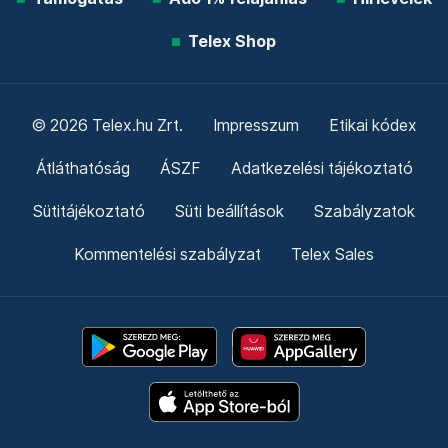
Telex Shop
© 2026 Telex.hu Zrt.
Impresszum
Etikai kódex
Átláthatóság
ÁSZF
Adatkezelési tájékoztató
Sütitájékoztató
Süti beállítások
Szabályzatok
Kommentelési szabályzat
Telex Sales