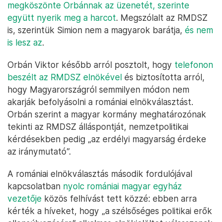
megköszönte Orbánnak az üzenetét, szerinte
együtt nyerik meg a harcot
. Megszólalt az RMDSZ
is, szerintük Simion nem a magyarok barátja,
és nem
is lesz az
.
Orbán Viktor később arról posztolt, hogy
telefonon
beszélt az RMDSZ elnökével
és biztosította arról,
hogy Magyarországról semmilyen módon nem
akarják befolyásolni a romániai elnökválasztást.
Orbán szerint a magyar kormány meghatározónak
tekinti az RMDSZ álláspontját, nemzetpolitikai
kérdésekben pedig „az erdélyi magyarság érdeke
az iránymutató”.
A romániai elnökválasztás második fordulójával
kapcsolatban
nyolc romániai magyar egyház
vezetője
közös felhívást tett közzé: ebben arra
kérték a híveket, hogy „a szélsőséges politikai erők