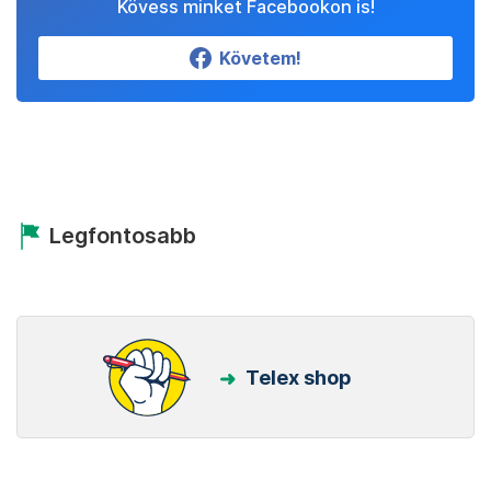
Kövess minket Facebookon is!
Követem!
Legfontosabb
Telex shop