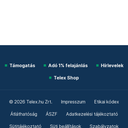
Támogatás
Adó 1% felajánlás
Hírlevelek
Telex Shop
© 2026 Telex.hu Zrt.
Impresszum
Etikai kódex
Átláthatóság
ÁSZF
Adatkezelési tájékoztató
Sütitájékoztató
Süti beállítások
Szabályzatok