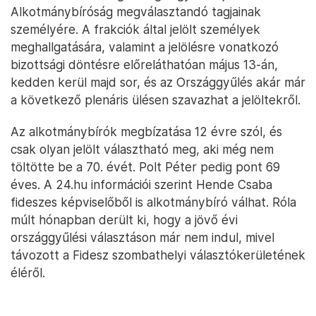
Alkotmánybíróság megválasztandó tagjainak
személyére. A frakciók által jelölt személyek
meghallgatására, valamint a jelölésre vonatkozó
bizottsági döntésre előreláthatóan május 13-án,
kedden kerül majd sor, és az Országgyűlés akár már
a következő plenáris ülésen szavazhat a jelöltekről.
Az alkotmánybírók megbízatása 12 évre szól, és
csak olyan jelölt választható meg, aki még nem
töltötte be a 70. évét. Polt Péter pedig pont 69
éves. A 24.hu információi szerint Hende Csaba
fideszes képviselőből is alkotmánybíró válhat. Róla
múlt hónapban derült ki, hogy a jövő évi
országgyűlési választáson már nem indul, mivel
távozott a Fidesz szombathelyi választókerületének
éléről.