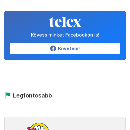
Kövess minket Facebookon is!
Követem!
Legfontosabb