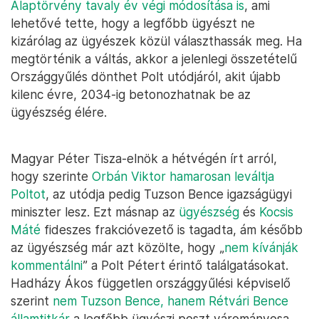
Alaptörvény tavaly év végi módosítása is
, ami
lehetővé tette, hogy a legfőbb ügyészt ne
kizárólag az ügyészek közül választhassák meg. Ha
megtörténik a váltás, akkor a jelenlegi összetételű
Országgyűlés dönthet Polt utódjáról, akit újabb
kilenc évre, 2034-ig betonozhatnak be az
ügyészség élére.
Magyar Péter Tisza-elnök a hétvégén írt arról,
hogy szerinte
Orbán Viktor hamarosan leváltja
Poltot
, az utódja pedig Tuzson Bence igazságügyi
miniszter lesz. Ezt másnap az
ügyészség
és
Kocsis
Máté
fideszes frakcióvezető is tagadta, ám később
az ügyészség már azt közölte, hogy „
nem kívánják
kommentálni
” a Polt Pétert érintő találgatásokat.
Hadházy Ákos független országgyűlési képviselő
szerint
nem Tuzson Bence, hanem Rétvári Bence
államtitkár
a legfőbb ügyészi poszt várományosa.