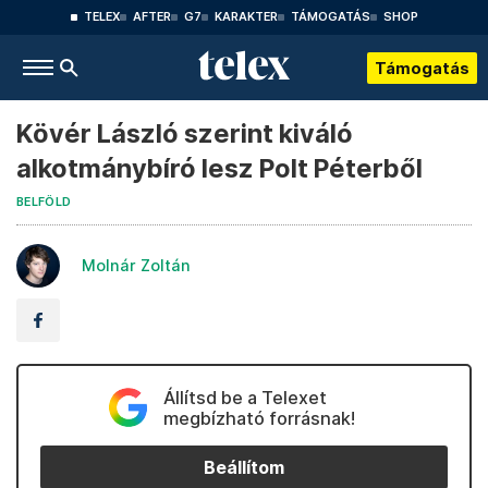
TELEX
AFTER
G7
KARAKTER
TÁMOGATÁS
SHOP
Támogatás
Kövér László szerint kiváló
alkotmánybíró lesz Polt Péterből
BELFÖLD
Molnár Zoltán
Állítsd be a Telexet
megbízható forrásnak!
Beállítom