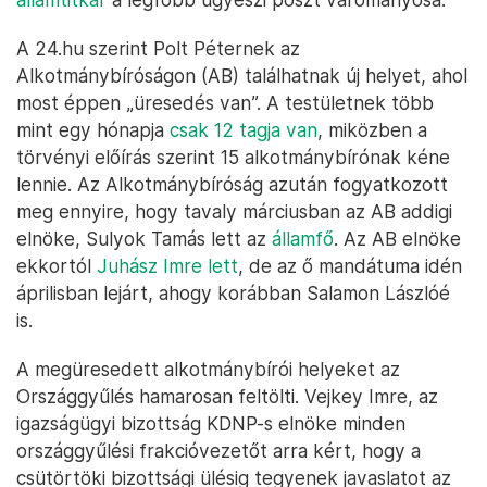
A 24.hu szerint Polt Péternek az
Alkotmánybíróságon (AB) találhatnak új helyet, ahol
most éppen „üresedés van”. A testületnek több
mint egy hónapja
csak 12 tagja van
, miközben a
törvényi előírás szerint 15 alkotmánybírónak kéne
lennie. Az Alkotmánybíróság azután fogyatkozott
meg ennyire, hogy tavaly márciusban az AB addigi
elnöke, Sulyok Tamás lett az
államfő
. Az AB elnöke
ekkortól
Juhász Imre lett
, de az ő mandátuma idén
áprilisban lejárt, ahogy korábban Salamon Lászlóé
is.
A megüresedett alkotmánybírói helyeket az
Országgyűlés hamarosan feltölti. Vejkey Imre, az
igazságügyi bizottság KDNP-s elnöke minden
országgyűlési frakcióvezetőt arra kért, hogy a
csütörtöki bizottsági ülésig tegyenek javaslatot az