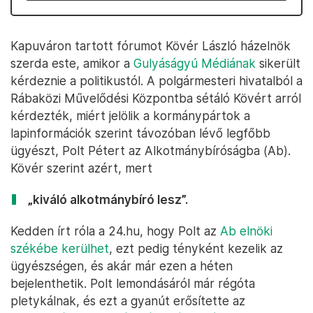
Kapuváron tartott fórumot Kövér László házelnök
szerda este, amikor a
Gulyáságyú Médiának
sikerült
kérdeznie a politikustól. A polgármesteri hivatalból a
Rábaközi Művelődési Központba sétáló Kövért arról
kérdezték, miért jelölik a kormánypártok a
lapinformációk szerint távozóban lévő legfőbb
ügyészt, Polt Pétert az Alkotmánybíróságba (Ab).
Kövér szerint azért, mert
„kiváló alkotmánybíró lesz”.
Kedden írt róla a 24.hu, hogy Polt az
Ab elnöki
székébe kerülhet
, ezt pedig tényként kezelik az
ügyészségen, és akár már ezen a héten
bejelenthetik. Polt lemondásáról már régóta
pletykálnak, és ezt a gyanút erősítette az