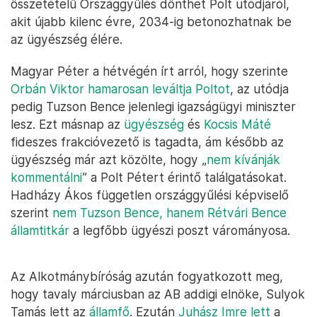
összetételű Országgyűlés dönthet Polt utódjáról,
akit újabb kilenc évre, 2034-ig betonozhatnak be
az ügyészség élére.
Magyar Péter a hétvégén írt arról, hogy szerinte
Orbán Viktor hamarosan leváltja Poltot
, az utódja
pedig Tuzson Bence jelenlegi igazságügyi miniszter
lesz. Ezt másnap az
ügyészség
és
Kocsis Máté
fideszes frakcióvezető is tagadta, ám később az
ügyészség már azt közölte, hogy „
nem kívánják
kommentálni
” a Polt Pétert érintő találgatásokat.
Hadházy Ákos független országgyűlési képviselő
szerint
nem Tuzson Bence, hanem Rétvári Bence
államtitkár
a legfőbb ügyészi poszt várományosa.
Az Alkotmánybíróság azután fogyatkozott meg,
hogy tavaly márciusban az AB addigi elnöke, Sulyok
Tamás lett az
államfő
. Ezután
Juhász Imre lett
a