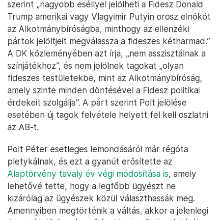
szerint „nagyobb eséllyel jelölheti a Fidesz Donald
Trump amerikai vagy Vlagyimir Putyin orosz elnököt
az Alkotmánybíróságba, minthogy az ellenzéki
pártok jelöltjeit megválassza a fideszes kétharmad.”
A DK közleményében azt írja, „nem asszisztálnak a
színjátékhoz”, és nem jelölnek tagokat „olyan
fideszes testületekbe, mint az Alkotmánybíróság,
amely szinte minden döntésével a Fidesz politikai
érdekeit szolgálja”. A párt szerint Polt jelölése
esetében új tagok felvétele helyett fel kell oszlatni
az AB-t.
Polt Péter esetleges lemondásáról már régóta
pletykálnak, és ezt a gyanút erősítette az
Alaptörvény tavaly év végi módosítása is
, amely
lehetővé tette, hogy a legfőbb ügyészt ne
kizárólag az ügyészek közül választhassák meg.
Amennyiben megtörténik a váltás, akkor a jelenlegi