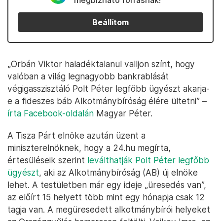
megbízható forrásnak!
Beállítom
„Orbán Viktor haladéktalanul valljon színt, hogy
valóban a világ legnagyobb bankrablását
végigasszisztáló Polt Péter legfőbb ügyészt akarja-
e a fideszes báb Alkotmánybíróság élére ültetni” –
írta Facebook-oldalán
Magyar Péter.
A Tisza Párt elnöke azután üzent a
miniszterelnöknek, hogy a 24.hu megírta,
értesüléseik szerint
leválthatják Polt Péter legfőbb
ügyészt
, aki az Alkotmánybíróság (AB) új elnöke
lehet. A testületben már egy ideje „üresedés van”,
az előírt 15 helyett több mint egy hónapja csak 12
tagja van. A megüresedett alkotmánybírói helyeket