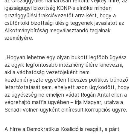
az Országgyűlés hamarosan feltölti. Vejkey Imre, az
igazságügyi bizottság KDNP-s elnöke minden
országgyűlési frakcióvezetőt arra kért, hogy a
csütörtöki bizottsági ülésig tegyenek javaslatot az
Alkotmánybíróság megválasztandó tagjainak
személyére.
„Hogyan lehetne egy olyan bukott legfőbb ügyész
az egyik legfontosabb intézmény élére kinevezni,
aki a vádhatóság vezetőjeként nem
kezdeményezte egyetlen fideszes politikus bűnöző
letartóztatását sem, ehelyett azon ügyködött, hogy
az ügyészség ne emeljen vádat Rogán Antal ellen a
végrehajtó maffia ügyében – írja Magyar, utalva a
Schadl-Völner-ügyként elhíresült korrupciós ügyre.
A hírre a Demokratikus Koalíció is reagált, a párt