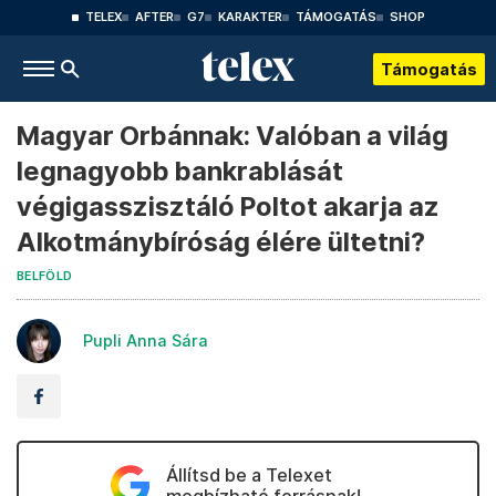
TELEX
AFTER
G7
KARAKTER
TÁMOGATÁS
SHOP
Támogatás
Magyar Orbánnak: Valóban a világ
legnagyobb bankrablását
végigasszisztáló Poltot akarja az
Alkotmánybíróság élére ültetni?
BELFÖLD
Pupli Anna Sára
Állítsd be a Telexet