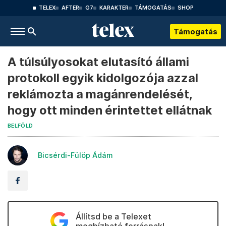
TELEX
AFTER
G7
KARAKTER
TÁMOGATÁS
SHOP
Támogatás
A túlsúlyosokat elutasító állami
protokoll egyik kidolgozója azzal
reklámozta a magánrendelését,
hogy ott minden érintettet ellátnak
BELFÖLD
Bicsérdi-Fülöp Ádám
Állítsd be a Telexet