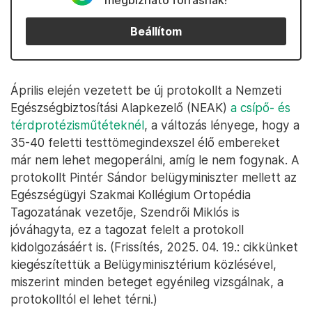
megbízható forrásnak!
Beállítom
Április elején vezetett be új protokollt a Nemzeti
Egészségbiztosítási Alapkezelő (NEAK)
a csípő- és
térdprotézisműtéteknél
, a változás lényege, hogy a
35-40 feletti testtömegindexszel élő embereket
már nem lehet megoperálni, amíg le nem fogynak. A
protokollt Pintér Sándor belügyminiszter mellett az
Egészségügyi Szakmai Kollégium Ortopédia
Tagozatának vezetője, Szendrői Miklós is
jóváhagyta, ez a tagozat felelt a protokoll
kidolgozásáért is. (Frissítés, 2025. 04. 19.: cikkünket
kiegészítettük a Belügyminisztérium közlésével,
miszerint minden beteget egyénileg vizsgálnak, a
protokolltól el lehet térni.)