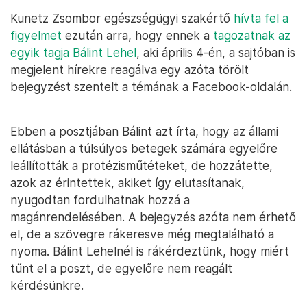
Kunetz Zsombor egészségügyi szakértő
hívta fel a
figyelmet
ezután arra, hogy ennek a
tagozatnak az
egyik tagja Bálint Lehel
, aki április 4-én, a sajtóban is
megjelent hírekre reagálva egy azóta törölt
bejegyzést szentelt a témának a Facebook-oldalán.
Ebben a posztjában Bálint azt írta, hogy az állami
ellátásban a túlsúlyos betegek számára egyelőre
leállították a protézisműtéteket, de hozzátette,
azok az érintettek, akiket így elutasítanak,
nyugodtan fordulhatnak hozzá a
magánrendelésében. A bejegyzés azóta nem érhető
el, de a szövegre rákeresve még megtalálható a
nyoma. Bálint Lehelnél is rákérdeztünk, hogy miért
tűnt el a poszt, de egyelőre nem reagált
kérdésünkre.