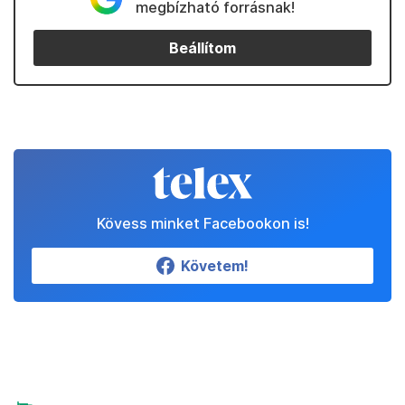
megbízható forrásnak!
Beállítom
Kövess minket Facebookon is!
Követem!