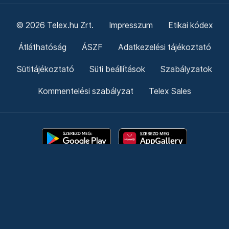
© 2026 Telex.hu Zrt.
Impresszum
Etikai kódex
Átláthatóság
ÁSZF
Adatkezelési tájékoztató
Sütitájékoztató
Süti beállítások
Szabályzatok
Kommentelési szabályzat
Telex Sales