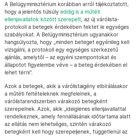
A Belügyminisztérium korábban arról tájékoztatott,
hogy a jelentős túlsúly
eddig is a műtéti
ellenjavallatok között szerepelt
, az új várólista-
protokoll a betegek érdekében fektet le egységes
szabályokat. A Belügyminisztérium ugyanakkor
hangsúlyozta, hogy „minden beteget egyénileg kell
vizsgálni, a protokoll egy egységes szerkezetű
ajánlás, amelytől – az egyéni szempontokat és
állapotot figyelembe véve – a beteg érdekében el
lehet térni”.
Azok a betegek, akik a várólistaigény elbírálásakor
a műtéti feltételeknek megfelelnek, a
várólistarendszerben várakozó betegként
szerepelnek. Azok, akik „ideiglenes ellenjavallattal
rendelkeznek, amely fennállásának időtartama alatt
az ellátás nem lehetséges, szintén várakozó
betegként kell hogy szerepeljenek, függetlenül az