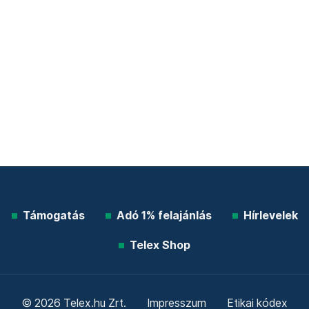
Támogatás
Adó 1% felajánlás
Hírlevelek
Telex Shop
© 2026 Telex.hu Zrt.
Impresszum
Etikai kódex