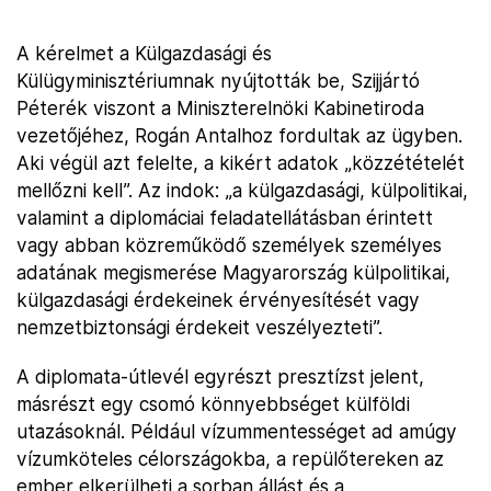
A kérelmet a Külgazdasági és
Külügyminisztériumnak nyújtották be, Szijjártó
Péterék viszont a Miniszterelnöki Kabinetiroda
vezetőjéhez, Rogán Antalhoz fordultak az ügyben.
Aki végül azt felelte, a kikért adatok „közzétételét
mellőzni kell”. Az indok: „a külgazdasági, külpolitikai,
valamint a diplomáciai feladatellátásban érintett
vagy abban közreműködő személyek személyes
adatának megismerése Magyarország külpolitikai,
külgazdasági érdekeinek érvényesítését vagy
nemzetbiztonsági érdekeit veszélyezteti”.
A diplomata-útlevél egyrészt presztízst jelent,
másrészt egy csomó könnyebbséget külföldi
utazásoknál. Például vízummentességet ad amúgy
vízumköteles célországokba, a repülőtereken az
ember elkerülheti a sorban állást és a