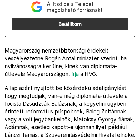
Állítsd be a Telexet
megbízható forrásnak!
Beállítom
Magyarország nemzetbiztonsági érdekeit
veszélyeztetné Rogán Antal miniszter szerint, ha
nyilvánosságra kerülne, kinek van diplomata-
útlevele Magyarországon,
írja
a HVG.
A lap azért nyújtott be közérdekű adatigénylést,
hogy megtudják, van-e még diplomata-útlevele a
focista Dzsudzsák Balázsnak, a kegyelmi ügyben
érintett református püspöknek, Balog Zoltánnak
vagy a volt jegybankelnök, Matolcsy György fiának,
Ádámnak, esetleg kapott-e újonnan ilyet például
Lánczi Tamás, a Szuverenitásvédelmi Hivatal elnöke.