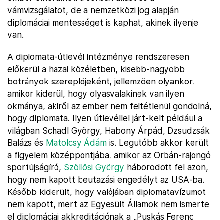
vámvizsgálatot, de a nemzetközi jog alapján
diplomáciai mentességet is kaphat, akinek ilyenje
van.
A diplomata-útlevél intézménye rendszeresen
előkerül a hazai közéletben, kisebb-nagyobb
botrányok szereplőjeként, jellemzően olyankor,
amikor kiderül, hogy olyasvalakinek van ilyen
okmánya, akiről az ember nem feltétlenül gondolná,
hogy diplomata. Ilyen útlevéllel járt-kelt például a
világban Schadl György, Habony Árpád, Dzsudzsák
Balázs és
Matolcsy Ádám
is. Legutóbb akkor került
a figyelem középpontjába, amikor az Orbán-rajongó
sportújságíró,
Szöllősi György
háborodott fel azon,
hogy nem kapott beutazási engedélyt az USA-ba.
Később kiderült, hogy valójában diplomatavízumot
nem kapott, mert az Egyesült Államok nem ismerte
el diplomáciai akkreditációnak a „Puskás Ferenc