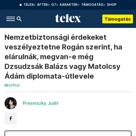
TELEX
AFTER
G7
KARAKTER
TÁMOGATÁS
SHOP
Támogatás
Nemzetbiztonsági érdekeket
veszélyeztetne Rogán szerint, ha
elárulnák, megvan-e még
Dzsudzsák Balázs vagy Matolcsy
Ádám diplomata-útlevele
BELFÖLD
Presinszky Judit