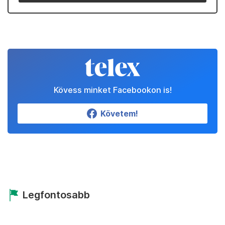
Kövess minket Facebookon is!
Követem!
Legfontosabb