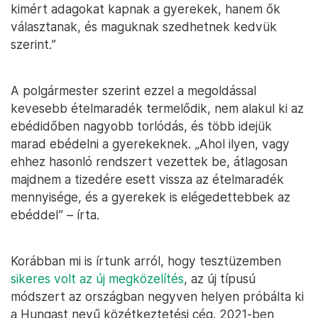
kimért adagokat kapnak a gyerekek, hanem ők
választanak, és maguknak szedhetnek kedvük
szerint.”
A polgármester szerint ezzel a megoldással
kevesebb ételmaradék termelődik, nem alakul ki az
ebédidőben nagyobb torlódás, és több idejük
marad ebédelni a gyerekeknek. „Ahol ilyen, vagy
ehhez hasonló rendszert vezettek be, átlagosan
majdnem a tizedére esett vissza az ételmaradék
mennyisége, és a gyerekek is elégedettebbek az
ebéddel” – írta.
Korábban mi is írtunk arról, hogy tesztüzemben
sikeres volt az új megközelítés
, az új típusú
módszert az országban negyven helyen próbálta ki
a Hungast nevű közétkeztetési cég. 2021-ben