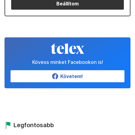
Beállítom
Kövess minket Facebookon is!
Követem!
Legfontosabb