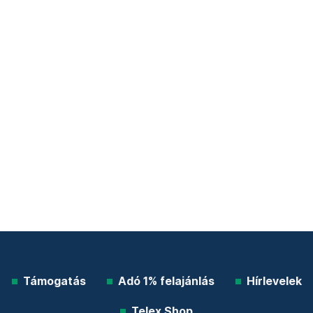
Támogatás
Adó 1% felajánlás
Hírlevelek
Telex Shop