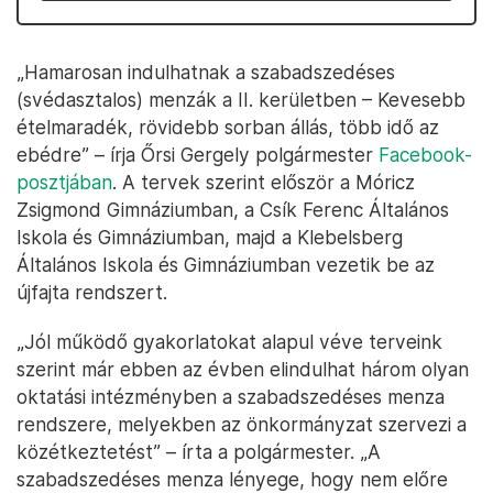
„Hamarosan indulhatnak a szabadszedéses
(svédasztalos) menzák a II. kerületben – Kevesebb
ételmaradék, rövidebb sorban állás, több idő az
ebédre” – írja Őrsi Gergely polgármester
Facebook-
posztjában
. A tervek szerint először a Móricz
Zsigmond Gimnáziumban, a Csík Ferenc Általános
Iskola és Gimnáziumban, majd a Klebelsberg
Általános Iskola és Gimnáziumban vezetik be az
újfajta rendszert.
„Jól működő gyakorlatokat alapul véve terveink
szerint már ebben az évben elindulhat három olyan
oktatási intézményben a szabadszedéses menza
rendszere, melyekben az önkormányzat szervezi a
közétkeztetést” – írta a polgármester. „A
szabadszedéses menza lényege, hogy nem előre