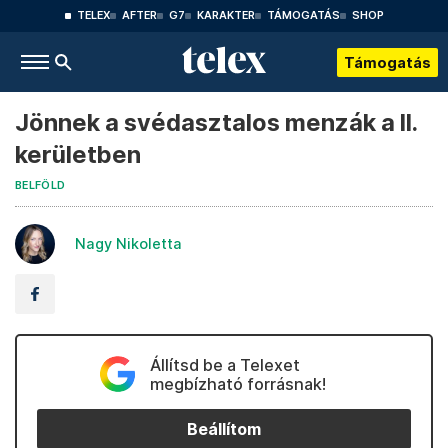
TELEX
AFTER
G7
KARAKTER
TÁMOGATÁS
SHOP
Támogatás
Jönnek a svédasztalos menzák a II.
kerületben
BELFÖLD
Nagy Nikoletta
Állítsd be a Telexet
megbízható forrásnak!
Beállítom