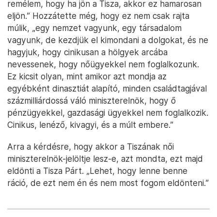
remélem, hogy ha jön a Tisza, akkor ez hamarosan
eljön.” Hozzátette még, hogy ez nem csak rajta
múlik, „egy nemzet vagyunk, egy társadalom
vagyunk, de kezdjük el kimondani a dolgokat, és ne
hagyjuk, hogy cinikusan a hölgyek arcába
nevessenek, hogy nőügyekkel nem foglalkozunk.
Ez kicsit olyan, mint amikor azt mondja az
egyébként dinasztiát alapító, minden családtagjával
százmilliárdossá váló miniszterelnök, hogy ő
pénzügyekkel, gazdasági ügyekkel nem foglalkozik.
Cinikus, lenéző, kivagyi, és a múlt embere.”
Arra a kérdésre, hogy akkor a Tiszának női
miniszterelnök-jelöltje lesz-e, azt mondta, ezt majd
eldönti a Tisza Párt. „Lehet, hogy lenne benne
ráció, de ezt nem én és nem most fogom eldönteni.”