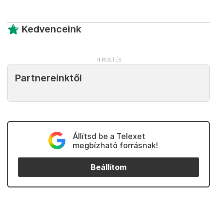
Kedvenceink
Partnereinktől
Állítsd be a Telexet
megbízható forrásnak!
Beállítom