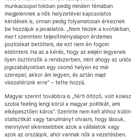
munkacsoportokban pedig minden témában
megjelennek a nők helyzetével kapcsolatos
kérdések is, onnan pedig folyamatosan érkeznek
be hozzájuk a javaslatok. „Nem hiszek a kvótákban,
mert szerintem teljesítményalapon érdemes
pozíciókat betölteni, de ezt nem én fogom
eldönteni. Ha az a kérés, hogy az elején legyenek
ilyen ösztönzők a rendszerben, mint ahogy az uniós
jogszabályokban egy csomó helyen ez már
szerepel, akkor ám legyen, és aztán majd
visszatérünk erre” – tette hozzá.
Magyar szerint továbbra is „férfi öltöző, volt kolesz
szoba feeling lengi körül a magyar politikát, ami
elképesztően káros”. Szerinte nem kell ahhoz külön
statisztikát vagy tanulmányt olvasni, hogy lássuk,
mennyivel sikeresebbek azok a vállalatok vagy
azok az országok, ahol vannak nők a vezetésben.