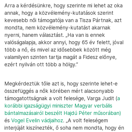
Arra a kérdésünkre, hogy szerinte mi lehet az oka
annak, hogy a közvélemény-kutatások szerint
kevesebb női támogatója van a Tisza Pártnak, azt
mondta, nem közvélemény-kutatást akarnak
nyerni, hanem választást. „Ha van is ennek
valóságalapja, akkor annyi, hogy 65 év felett, jóval
több a nő, és mivel az idősebbek között még
valamilyen szinten tartja magát a Fidesz előnye,
ezért nyilván ott több a hölgy.”
Megkérdeztük tőle azt is, hogy szerinte lehet-e
összefüggés a nők körében mért alacsonyabb
támogatottságnak a volt felesége, Varga Judit (
a
korábbi igazságügyi miniszter Magyar verbális
bántalmazásairól beszélt Hajdú Péter műsorában)
és
Vogel Evelin vádjaihoz
. „A volt feleségem
interjúját kiszínezték, ő soha nem mondta, hogy én