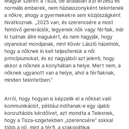
Magyar szerint a Tisza, de általában a jó érzésű és
normális emberek, nem háziasszonyként tekintenek
a nőkre, ahogy a gyermekekre sem közjószágként
hivatkoznak. „2025 van, és szerencsére a most
felnövő generációk, legyenek nők vagy férfiak, már
ki tudnak állni magukért, és nem hagyják, hogy
olyanokat mondjanak, mint Kövér László házelnök,
hogy a nőknek ki kell teljesíteniük a női
princípiumokat, és ez nagyjából azt jelenti, hogy
akkor a nőknek a konyhában a helye. Mert nem, a
nőknek ugyanott van a helye, ahol a férfiaknak,
minden tekintetben.”
Arról, hogy hogyan is képzelik el a nőkkel való
kommunikációt, például indítanak-e egy újabb
konzultációs kérdőívet, azt mondta a Telexnek,
hogy a Tisza-szigetekben „szerencsére” sokkal
több a nő, mint a férfi, a szakpolitikai