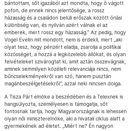
bántottam, sőt igazából azt mondta, hogy ő vágott
pofon, de ennek nincs jelentősége, a rossz
házasság és a családon belüli erőszak között óriási
különbség van, és nyilván azért válnak el az
emberek, mert rossz egy házasság.” Az pedig, hogy
Vogel Evelin mit mondott, nem is érdekli, mert „aki
olyat tesz, hogy pénzért eladja, zsarolja a politikai
közösséget, a hozzá a legközelebb állókat, és olyan
felvételeket szivárogtat ki, amit aztán összevágnak,
aminek semmilyen közéleti relevanciája nincs, nem
bűncselekményekről van szó, hanem pusztán
magánbeszélgetésekről”, azzal neki nincsen dolga.
A Tisza Párt elnöke a beszédében és a Telexnek is
hangsúlyozta, személyesen is támogatja, sőt
fontosnak tartja, hogy Magyarországnak is lehessen
olyan női miniszterelnöke, aki a hivatali ciklus alatt a
gyermekének ad életet. „Miért ne? Én nagyon