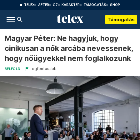
TELEX
AFTER
G7
KARAKTER
TÁMOGATÁS
SHOP
Támogatás
Magyar Péter: Ne hagyjuk, hogy
cinikusan a nők arcába nevessenek,
hogy nőügyekkel nem foglalkozunk
Legfontosabb
BELFÖLD