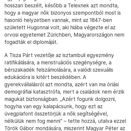
hosszan beszélt, később a Telexnek azt mondta,
hogy a magyar nők bizonyos szempontból most is
hasonló helyzetben vannak, mint az 1847-ben
született Hugonnai volt, aki hiába végezte el az
orvosi egyetemet Zürichben, Magyarországon nem
fogadták el diplomáját.
A Tisza Párt vezetője az isztambuli egyezmény
ratifikálására, a menstruációs szegénységre, a
bérszakadék felszámolására, a valódi szexuális
edukációra is kitért beszédében. A
gyerekvállalásról azt mondta, azért van ma óriási
demográfiai katasztrófa, mert a családok nem érzik
magukat biztonságban. „Azért fogunk dolgozni,
hogyha van egy kalapácsunk, hogy ezt az
üvegplafont összetörjük a nők segítségével,
nélkülük nem fog menni” – tette hozzá, utalva ezzel
Török Gábor mondására, miszerint Magyar Péter az