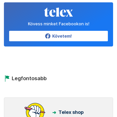
Kövess minket Facebookon is!
Követem!
Legfontosabb
Telex shop