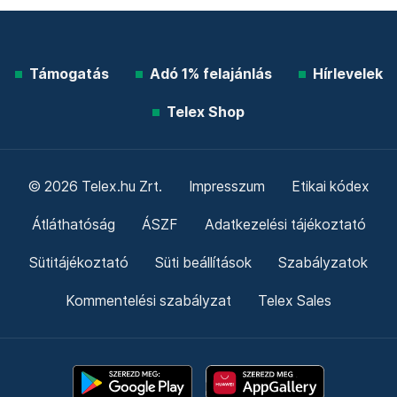
Támogatás
Adó 1% felajánlás
Hírlevelek
Telex Shop
© 2026 Telex.hu Zrt.
Impresszum
Etikai kódex
Átláthatóság
ÁSZF
Adatkezelési tájékoztató
Sütitájékoztató
Süti beállítások
Szabályzatok
Kommentelési szabályzat
Telex Sales