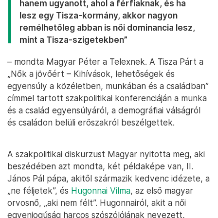
hanem ugyanott, ahol a férfiaknak, és ha
lesz egy Tisza-kormány, akkor nagyon
remélhetőleg abban is női dominancia lesz,
mint a Tisza-szigetekben”
– mondta Magyar Péter a Telexnek. A Tisza Párt a
„Nők a jövőért – Kihívások, lehetőségek és
egyensúly a közéletben, munkában és a családban”
címmel tartott szakpolitikai konferenciáján a munka
és a család egyensúlyáról, a demográfiai válságról
és családon belüli erőszakról beszélgettek.
A szakpolitikai diskurzust Magyar nyitotta meg, aki
beszédében azt mondta, két példaképe van, II.
János Pál pápa, akitől származik kedvenc idézete, a
„ne féljetek”, és
Hugonnai Vilma
, az első magyar
orvosnő, „aki nem félt”. Hugonnairól, akit a női
egyenjogúság harcos szószólójának nevezett,