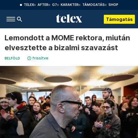
TELEX
AFTER
G7
KARAKTER
TÁMOGATÁS
SHOP
Támogatás
Lemondott a MOME rektora, miután
elvesztette a bizalmi szavazást
frissítve
BELFÖLD