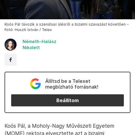
Koós Pál távozik a szenátusi ülésről a bizalmi szavazást követően –
Fotó: Huszti István / Telex
Németh-Halász
Nikolett
Állítsd be a Telexet
megbízható forrásnak!
Beállítom
Koós Pál, a Moholy-Nagy Művészeti Egyetem
(MOME) rektora elvesztette azt a bizalmi