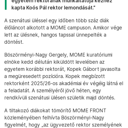
egyetem rektorának munkáltatója kézhez
kapta Koós Pál rektor lemondását.”
A szenátusi üléssel egy időben több száz diák
élőláncot alkotott a MOME campuson. Amikor vége
lett az ülésnek, hangos tapssal ünnepelték a
döntést.
Böszörményi-Nagy Gergely, MOME kuratóriumi
elnöke kedd délután kiküldött levelében az
egyetem korábbi rektorát, Kopek Gábort javasolta
a megüresedett pozícióra. Kopek megbízott
rektorként 2025/26-os akadémiai év végéig látná el
a feladatát. A személyéről jövő héten, egy
rendkívüli szenátusi ülésen születik majd döntés.
A tiltakozó diákokat tömörítő MOME FRONT
közleményében felhívta Böszörményi-Nagy
figyelmét, hogy „az ügyvezető rektor személyének