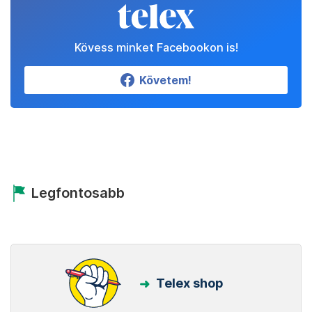
Kövess minket Facebookon is!
Követem!
Legfontosabb
Telex shop