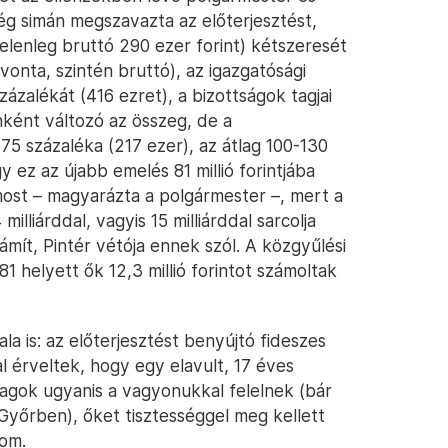
ség simán megszavazta az előterjesztést,
jelenleg bruttó 290 ezer forint) kétszeresét
vonta, szintén bruttó), az igazgatósági
ázalékát (416 ezret), a bizottságok tagjai
nként változó az összeg, de a
 75 százaléka (217 ezer), az átlag 100-130
 ez az újabb emelés 81 millió forintjába
most – magyarázta a polgármester –, mert a
lliárddal, vagyis 15 milliárddal sarcolja
ámít, Pintér vétója ennek szól. A közgyűlési
1 helyett ők 12,3 millió forintot számoltak
 is: az előterjesztést benyújtó fideszes
al érveltek, hogy egy elavult, 17 éves
-tagok ugyanis a vagyonukkal felelnek (bár
Győrben), őket tisztességgel meg kellett
lom.