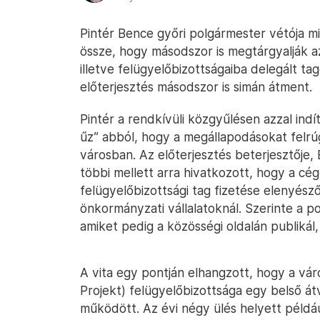
Pintér Bence győri polgármester vétója mi
össze, hogy másodszor is megtárgyalják a
illetve felügyelőbizottságaiba delegált ta
előterjesztés másodszor is simán átment.
Pintér a rendkívüli közgyűlésen azzal ind
űz” abból, hogy a megállapodásokat felrú
városban. Az előterjesztés beterjesztője,
többi mellett arra hivatkozott, hogy a cé
felügyelőbizottsági tag fizetése elenyésző
önkormányzati vállalatoknál. Szerinte a pol
amiket pedig a közösségi oldalán publikál,
A vita egy pontján elhangzott, hogy a v
Projekt) felügyelőbizottsága egy belső átv
működött. Az évi négy ülés helyett példá