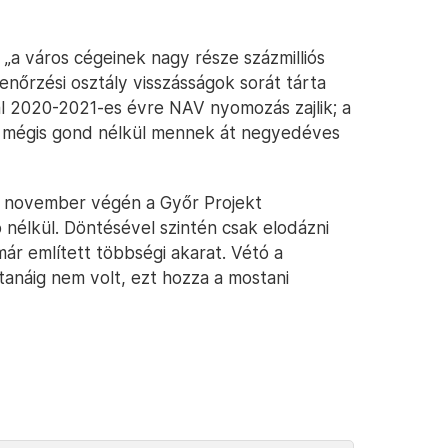
 „a város cégeinek nagy része százmilliós
enőrzési osztály visszásságok sorát tárta
nál 2020-2021-es évre NAV nyomozás zajlik; a
n mégis gond nélkül mennek át negyedéves
, november végén a Győr Projekt
nélkül. Döntésével szintén csak elodázni
már említett többségi akarat. Vétó a
anáig nem volt, ezt hozza a mostani