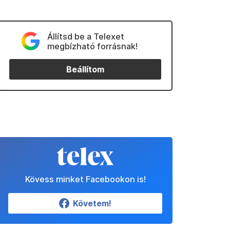
Állítsd be a Telexet
megbízható forrásnak!
Beállítom
Kövess minket Facebookon is!
Követem!