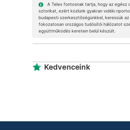
A Telex fontosnak tartja, hogy az egész o
sztorikat, ezért közlünk gyakran vidéki ripor
budapesti szerkesztőségünkkel, keressük az 
fokozatosan országos tudósítói hálózatot szere
együttműködés keretein belül készült.
Kedvenceink