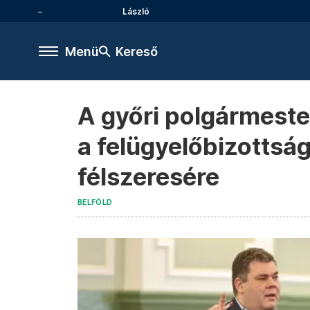
László
Menü
Kereső
A győri polgármeste
a felügyelőbizottság
félszeresére
BELFÖLD