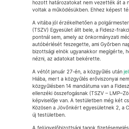
hozott határozatokat nem vezették át a n
voltak a működésükben. Ehhez képest té
A vitába jól érzékelhetően a polgármester
(TSZV) Egyesület állt bele, a Fidesz-frak
pontnál sem, amely az önkormányzati méd
autóbérlését feszegette, ami Győrben na
bizottsági elnök ugyanakkor megígérte, 
nézni, az adatokat bekérette.
A vétót január 27-én, a közgyűlés után
je
Hiába, mert a közgyűlés erőviszonyai nem
közgyűlésben 14 mandátuma van a Fidesz–
ellenzéki összefogásnak (TSZV – LMP–Z
képviselője van. A testületben még két c
Közösen a Jövőnkért egyesületnek 2, a Ci
új testületben.
A felügyelőbizottsági tagok fizetésemelé