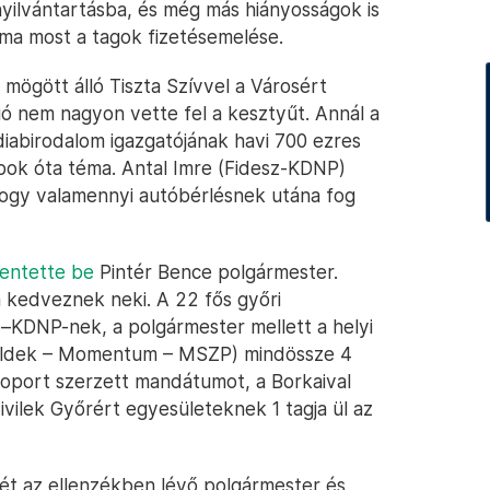
yilvántartásba, és még más hiányosságok is
ma most a tagok fizetésemelése.
 mögött álló Tiszta Szívvel a Városért
ció nem nagyon vette fel a kesztyűt. Annál a
iabirodalom igazgatójának havi 700 ezres
pok óta téma. Antal Imre (Fidesz-KDNP)
hogy valamennyi autóbérlésnek utána fog
lentette be
Pintér Bence polgármester.
 kedveznek neki. A 22 fős győri
KDNP-nek, a polgármester mellett a helyi
öldek – Momentum – MSZP) mindössze 4
soport szerzett mandátumot, a Borkaival
vilek Győrért egyesületeknek 1 tagja ül az
sét az ellenzékben lévő polgármester és