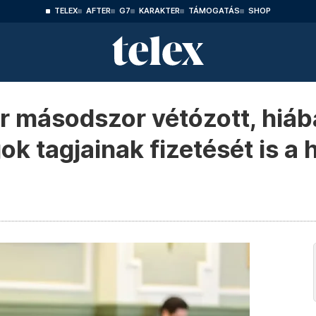
TELEX
AFTER
G7
KARAKTER
TÁMOGATÁS
SHOP
r másodszor vétózott, hiá
ok tagjainak fizetését is a