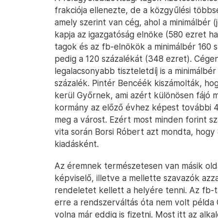
frakciója ellenezte, de a közgyűlési több
amely szerint van cég, ahol a minimálbér (
kapja az igazgatóság elnöke (580 ezret ha
tagok és az fb-elnökök a minimálbér 160 sz
pedig a 120 százalékát (348 ezret). Cége
legalacsonyabb tiszteletdíj is a minimálbér
százalék. Pintér Bencéék kiszámolták, hogy
kerül Győrnek, ami azért különösen fájó 
kormány az előző évhez képest további 4 mi
meg a várost. Ezért most minden forint sz
vita során Borsi Róbert azt mondta, hogy 8
kiadásként.
Az éremnek természetesen van másik oldala
képviselő, illetve a mellette szavazók azz
rendeletet kellett a helyére tenni. Az fb
erre a rendszerváltás óta nem volt példa 
volna már eddig is fizetni. Most itt az alka