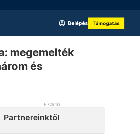
Belépés
Támogatás
ba: megemelték
 három és
Partnereinktől