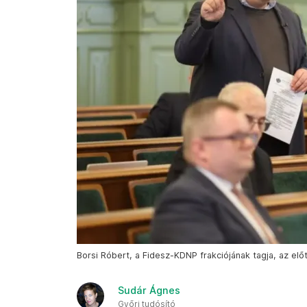
Borsi Róbert, a Fidesz-KDNP frakciójának tagja, az elő
Sudár Ágnes
Győri tudósító