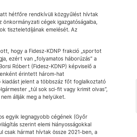
att hétfőre rendkívüli közgyűlést hívtak
z önkormányzati cégek igazgatóságaiba,
gok tiszteletdíjának emelését. Az
ított, hogy a Fidesz-KDNP frakció „sportot
gja, ezért van „folyamatos háborúzás” a
 Borsi Róbert (Fidesz-KDNP) képviselő a
genként érintett három-hat
 kiadást jelent a többszáz főt foglalkoztató
gármester „túl sok sci-fit vagy krimit olvas”,
 nem állják meg a helyüket.
áros egyik legnagyobb cégének (Győr
ilágítás szerint elemi hiányosságokkal
ul csak hármat hívtak össze 2021-ben, a