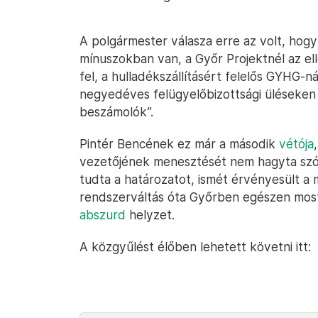
A polgármester válasza erre az volt, hogy
mínuszokban van, a Győr Projektnél az ell
fel, a hulladékszállításért felelős GYHG-
negyedéves felügyelőbizottsági üléseke
beszámolók”.
Pintér Bencének ez már a második
vétója
vezetőjének menesztését nem hagyta szó 
tudta a határozatot, ismét érvényesült a 
rendszerváltás óta Győrben egészen most
abszurd
helyzet.
A közgyűlést élőben lehetett követni itt: