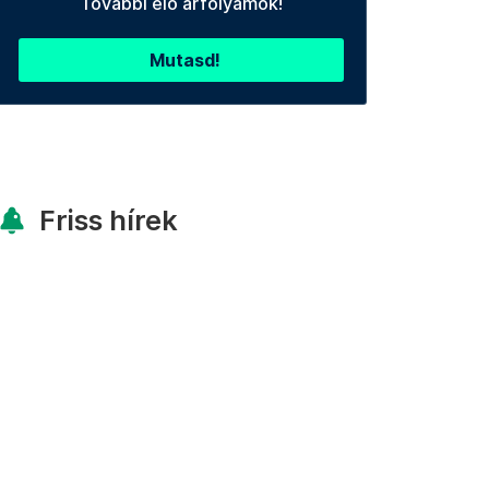
További élő árfolyamok!
Mutasd!
Friss hírek