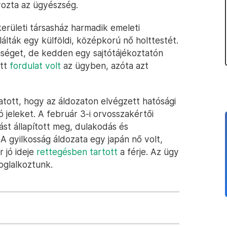
nyozta az ügyészség.
erületi társasház harmadik emeleti
álták egy külföldi, középkorú nő holttestét.
űséget, de kedden egy sajtótájékoztatón
att
fordulat volt
az ügyben, azóta azt
tott, hogy az áldozaton elvégzett hatósági
 jeleket. A február 3-i orvosszakértői
st állapított meg, dulakodás és
 A gyilkosság áldozata egy japán nő volt,
r jó ideje
rettegésben tartott
a férje. Az ügy
oglalkoztunk.