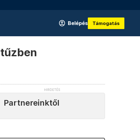
Belépés
Támogatás
ástűzben
Partnereinktől