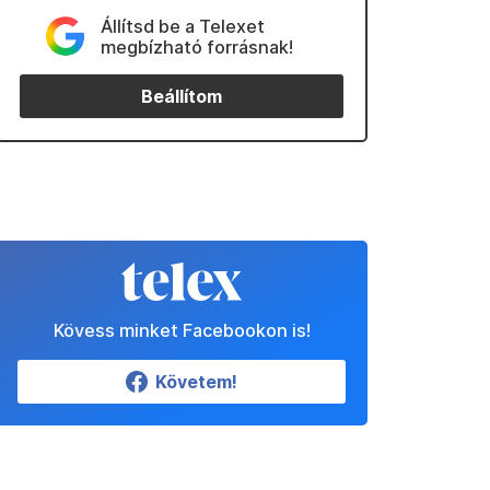
Állítsd be a Telexet
megbízható forrásnak!
Beállítom
Kövess minket Facebookon is!
Követem!