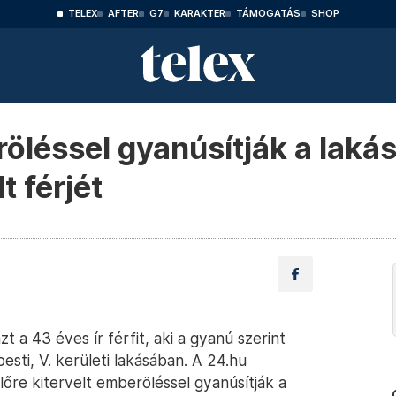
TELEX
AFTER
G7
KARAKTER
TÁMOGATÁS
SHOP
röléssel gyanúsítják a lak
t férjét
t a 43 éves ír férfit, aki a gyanú szerint
sti, V. kerületi lakásában. A 24.hu
re kitervelt emberöléssel gyanúsítják a