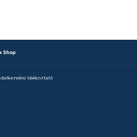
x Shop
datkezelési tájékoztató
zat
Telex Sales