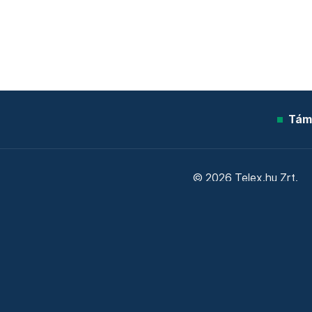
Tám
© 2026 Telex.hu Zrt.
Sütitájékoztató