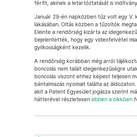
férfit, akinek a letartóztatását is indítvá
Január 29-én napközben tűz volt egy V. k
lakásában. Oltás közben a tűzoltók megtal
Eleinte a rendőrség kizárta az idegenkez
bejelentették, hogy egy videofelvétel mi
gyilkosságként kezelik.
A rendőrség korábban még arról tájékozta
boncolás nem talált idegenkezűségre utaló
boncolás viszont ehhez képest teljesen má
bántalmazás nyomait találta az áldozaton.
akit a Patent Egyesület jogásza szerint má
hátterével részletesen
ebben a cikkben
f