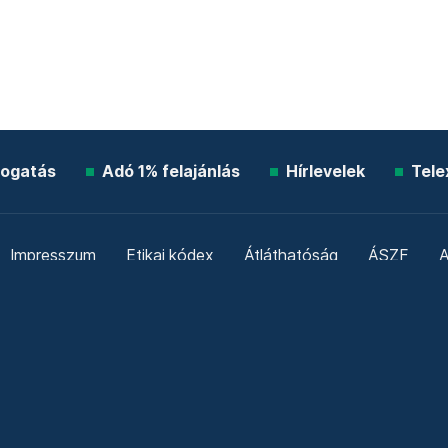
ogatás
Adó 1% felajánlás
Hírlevelek
Tele
Impresszum
Etikai kódex
Átláthatóság
ÁSZF
A
Süti beállítások
Szabályzatok
Kommentelési szabály