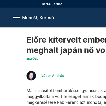
Berta, Bettina
Menü
Kereső
Előre kitervelt embe
meghalt japán nő vol
BELFÖLD
Nádor András
Már minősített emberöléssel gyanúsítják az
meggyilkolta a volt feleségét annak budape
megkeresésére Rab Ferenc azt mondta, elő