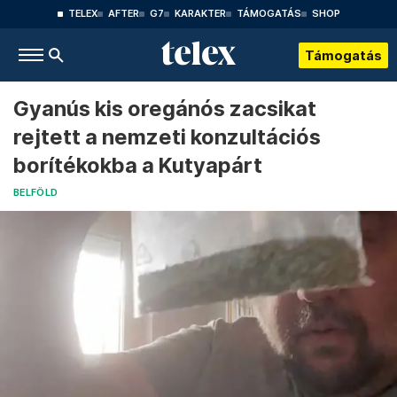
TELEX
AFTER
G7
KARAKTER
TÁMOGATÁS
SHOP
Támogatás
Gyanús kis oregánós zacsikat
rejtett a nemzeti konzultációs
borítékokba a Kutyapárt
BELFÖLD