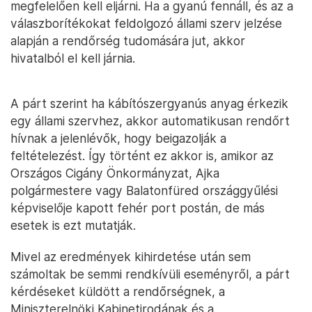
megfelelően kell eljárni. Ha a gyanú fennáll, és az a
válaszborítékokat feldolgozó állami szerv jelzése
alapján a rendőrség tudomására jut, akkor
hivatalból el kell járnia.
A párt szerint ha kábítószergyanús anyag érkezik
egy állami szervhez, akkor automatikusan rendőrt
hívnak a jelenlévők, hogy beigazolják a
feltételezést. Így történt ez akkor is, amikor az
Országos Cigány Önkormányzat, Ajka
polgármestere vagy Balatonfüred országgyűlési
képviselője kapott fehér port postán, de más
esetek is ezt mutatják.
Mivel az eredmények kihirdetése után sem
számoltak be semmi rendkívüli eseményről, a párt
kérdéseket küldött a rendőrségnek, a
Miniszterelnöki Kabinetirodának és a