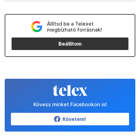
Állítsd be a Telexet
megbízható forrásnak!
Beállítom
Kövess minket Facebookon is!
Követem!