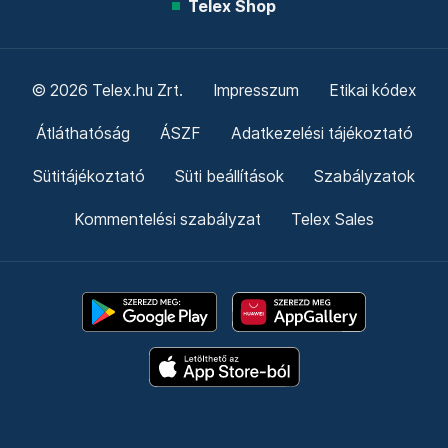
Telex Shop
© 2026 Telex.hu Zrt.
Impresszum
Etikai kódex
Átláthatóság
ÁSZF
Adatkezelési tájékoztató
Sütitájékoztató
Süti beállítások
Szabályzatok
Kommentelési szabályzat
Telex Sales