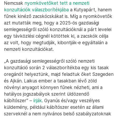
Nemcsak
nyomkövetőket tett a nemzeti
konzultációk válaszborítékjába
a Kutyapárt, hanem
fűnek kinéző zacskócskákat is. Míg a nyomkövetők
azt mutatták meg, hogy a 2025-ös gazdasági
semlegességről szóló konzultációknál a párt levelei
egy távközlési cégnél kötöttek ki, a zacskók célja
az volt, hogy megtudják, kibontják-e egyáltalán a
nemzeti konzultációkat.
„A gazdasági semlegességről szóló nemzeti
konzultáció során 2 válaszborítékba egy kis tasak
oregánót helyeztünk, majd feladtuk őket Szegeden
és Ajkán. Laikus ember a tasakban lévő zöld
növényi anyagot könnyen fűnek nézheti, ami a
hatályos jogszabályok szerint üldözendő
kábítószer” –
írják
. Gyanús és/vagy veszélyes
küldemény, például kábítószer esetén az állami
szerveknél a nem nyilvános belső szabályzatoknak