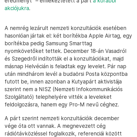
eredményt” – emlékeztetett a párt
a korábbi
akciójukra
.
A nemrég lezárult nemzeti konzultációk esetében
hasonlóan jártak el: két borítékba Apple Airtag, egy
borítékba pedig Samsung Smarttag
nyomkövetőket tettek. December 18-án Vasadról
és Szegedről indították el a konzultációkat, majd
másnap Helvécián is feladtak egy levelet. Pár nap
után mindhárom levél a budaörsi Posta központba
futott be, innen azonban a Kutyapárt aktivistája
szerint nem a NISZ (Nemzeti Infokommunikációs
Szolgáltató) telephelyére vitték a leveleket
feldolgozásra, hanem egy Pro-M nevű céghez.
A párt szerint nemzeti konzultációik december
vége óta ott vannak. A megnevezett cég
rádiótávközléssel foglalkozik, referenciái között