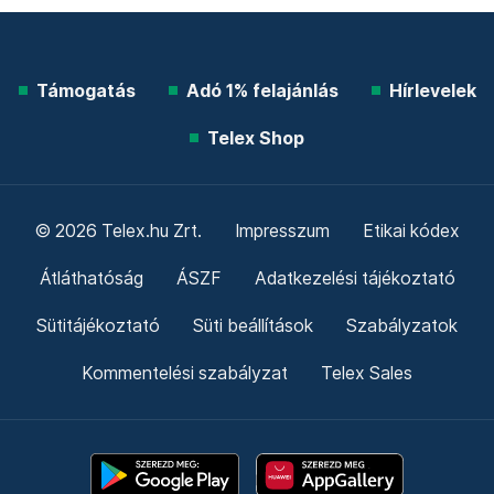
Támogatás
Adó 1% felajánlás
Hírlevelek
Telex Shop
© 2026 Telex.hu Zrt.
Impresszum
Etikai kódex
Átláthatóság
ÁSZF
Adatkezelési tájékoztató
Sütitájékoztató
Süti beállítások
Szabályzatok
Kommentelési szabályzat
Telex Sales