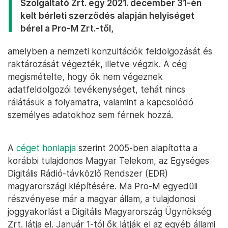
Szolgáltató Zrt. egy 2021. december 31-én
kelt bérleti szerződés alapján helyiséget
bérel a Pro-M Zrt.-től,
amelyben a nemzeti konzultációk feldolgozását és
raktározását végezték, illetve végzik. A cég
megismételte, hogy ők nem végeznek
adatfeldolgozói tevékenységet, tehát nincs
rálátásuk a folyamatra, valamint a kapcsolódó
személyes adatokhoz sem férnek hozzá.
A
céget honlapja
szerint 2005-ben alapította a
korábbi tulajdonos Magyar Telekom, az Egységes
Digitális Rádió-távközlő Rendszer (EDR)
magyarországi kiépítésére. Ma Pro-M egyedüli
részvényese már a magyar állam, a tulajdonosi
joggyakorlást a Digitális Magyarország Ügynökség
Zrt. látja el. Január 1-tól ők látják el az egyéb állami