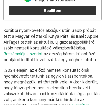
megbízható forrásnak!
Beállítom
Korábbi nyomkövetős akciójuk után újabb próbát
tett a Magyar Kétfarkú Kutya Párt, és ismét Apple
AirTaget tettek az aktuális, új gazdaságpolitikáról
szóló nemzeti konzultáció válaszborítékába.
Beszámolójuk szerint
az ország három különböző
pontjáról indított levél ezúttal egy céghez jutott el.
„2024 elején, az előző nemzeti konzultációnál
nyomkövetőt tettünk az egyik válaszborítékba,
hogy megnézzük, mi történik vele. Akkor kiderült,
hogy lényegében nem is elemzik a beérkezett
válaszokat, hiszen a mi konzultációnk még a postán
volt, amikor a kormány már ki is hirdette az