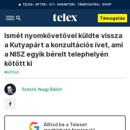
TELEX
AFTER
G7
KARAKTER
TÁMOGATÁS
SHOP
Támogatás
Ismét nyomkövetővel küldte vissza
a Kutyapárt a konzultációs ívet, ami
a NISZ egyik bérelt telephelyén
kötött ki
BELFÖLD
Szántó-Nagy Bálint
Állítsd be a Telexet