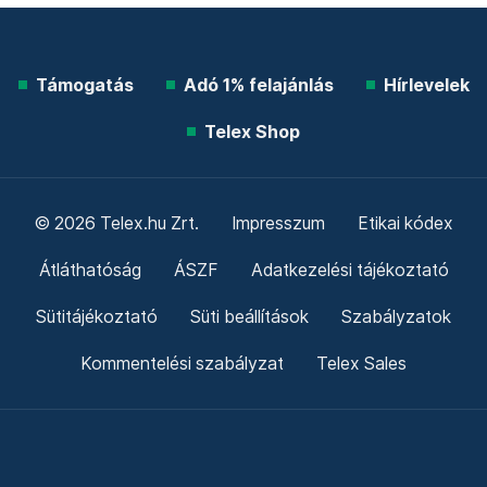
Támogatás
Adó 1% felajánlás
Hírlevelek
Telex Shop
© 2026 Telex.hu Zrt.
Impresszum
Etikai kódex
Átláthatóság
ÁSZF
Adatkezelési tájékoztató
Sütitájékoztató
Süti beállítások
Szabályzatok
Kommentelési szabályzat
Telex Sales