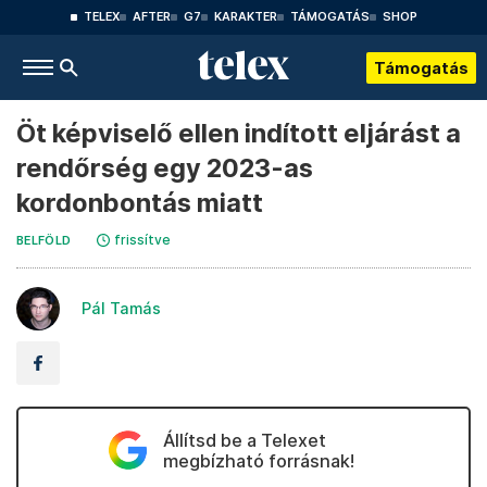
TELEX
AFTER
G7
KARAKTER
TÁMOGATÁS
SHOP
Támogatás
Öt képviselő ellen indított eljárást a
rendőrség egy 2023-as
kordonbontás miatt
frissítve
BELFÖLD
Pál Tamás
Állítsd be a Telexet
megbízható forrásnak!