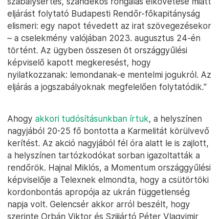
szabálysértés, szándékos rongálás elkövetése miatt
eljárást folytató Budapesti Rendőr-főkapitányság
elismeri: egy napot tévedett az irat szövegezésekor
– a cselekmény valójában 2023. augusztus 24-én
történt. Az ügyben összesen öt országgyűlési
képviselő kapott megkeresést, hogy
nyilatkozzanak: lemondanak-e mentelmi jogukról. Az
eljárás a jogszabályoknak megfelelően folytatódik.”
Ahogy
akkori tudósításunkban írtuk
, a helyszínen
nagyjából 20-25 fő bontotta a Karmelitát körülvevő
kerítést. Az akció nagyjából fél óra alatt le is zajlott,
a helyszínen tartózkodókat sorban igazoltatták a
rendőrök. Hajnal Miklós, a Momentum országgyűlési
képviselője a Telexnek elmondta, hogy a csütörtöki
kordonbontás apropója az ukrán függetlenség
napja volt. Gelencsér akkor arról beszélt, hogy
szerinte Orbán Viktor és Szijjártó Péter Vlagyimir