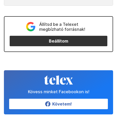
Állítsd be a Telexet
megbízható forrásnak!
Beállítom
Kövess minket Facebookon is!
Követem!