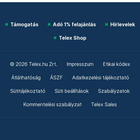
Támogatás
Adó 1% felajánlás
Hírlevelek
Telex Shop
© 2026 Telex.hu Zrt.
Impresszum
Etikai kódex
Átláthatóság
ÁSZF
Adatkezelési tájékoztató
Sütitájékoztató
Süti beállítások
Szabályzatok
Kommentelési szabályzat
Telex Sales