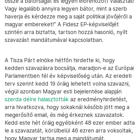
össze a bátorságát és legyen előrehozott választás!
Vagy legalább annyira legyen bátor, mint a szerb
haverja és kérdezze meg a saját politikai jövőjéről a
magyar embereket!” A Fidesz EP-képviselőjét
szintén arra biztatta, tartson hozzá hasonló, nyílt
szavazást mandátumával kapcsolatban.
A Tisza Párt elnöke hétfőn hirdette ki, hogy
kedden szavazásra bocsátja, maradjon-e az Európai
Parlamentben fél év képviselőség után. Az eredeti
terv szerint kedd 19 óráig lehetett volna szavazni,
végül azonban Magyar esti bejelentése alapján
szerda délre halasztották
az eredményhirdetést,
arra hivatkozva, hogy sokaknál később jött meg a
megerősítő email, és még érkeznek szavazatok.
Kedd este hét óráig egyébként 48 ezer ember adta
le a szavazatát, körülbelül 46 ezren arra voksoltak,
hogy Magyar tartsa meg a mandátumát.