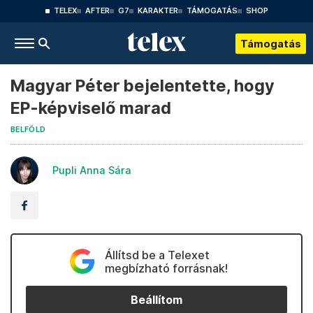
TELEX
AFTER
G7
KARAKTER
TÁMOGATÁS
SHOP
Támogatás
Magyar Péter bejelentette, hogy
EP-képviselő marad
BELFÖLD
Pupli Anna Sára
Állítsd be a Telexet
megbízható forrásnak!
Beállítom