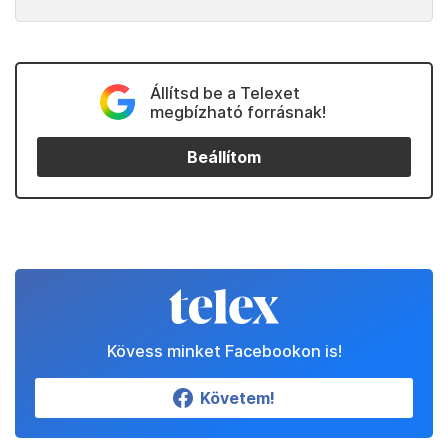
Állítsd be a Telexet
megbízható forrásnak!
Beállítom
Kövess minket Facebookon is!
Követem!