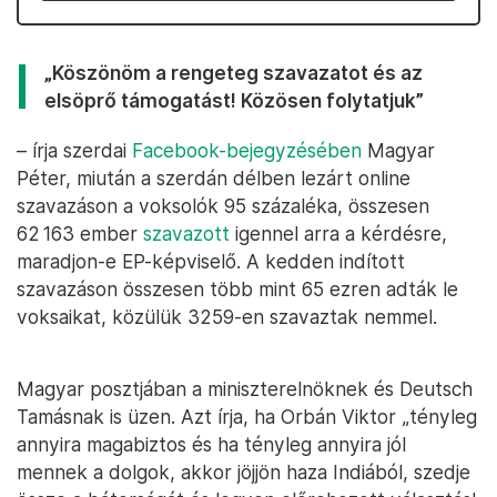
„Köszönöm a rengeteg szavazatot és az
elsöprő támogatást! Közösen folytatjuk”
– írja szerdai
Facebook-bejegyzésében
Magyar
Péter, miután a szerdán délben lezárt online
szavazáson a voksolók 95 százaléka, összesen
62 163 ember
szavazott
igennel arra a kérdésre,
maradjon-e EP-képviselő. A kedden indított
szavazáson összesen több mint 65 ezren adták le
voksaikat, közülük 3259-en szavaztak nemmel.
Magyar posztjában a miniszterelnöknek és Deutsch
Tamásnak is üzen. Azt írja, ha Orbán Viktor „tényleg
annyira magabiztos és ha tényleg annyira jól
mennek a dolgok, akkor jöjjön haza Indiából, szedje