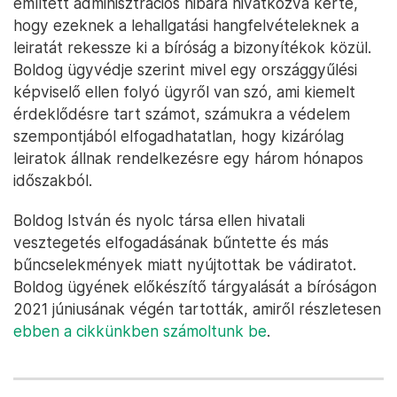
említett adminisztrációs hibára hivatkozva kérte,
hogy ezeknek a lehallgatási hangfelvételeknek a
leiratát rekessze ki a bíróság a bizonyítékok közül.
Boldog ügyvédje szerint mivel egy országgyűlési
képviselő ellen folyó ügyről van szó, ami kiemelt
érdeklődésre tart számot, számukra a védelem
szempontjából elfogadhatatlan, hogy kizárólag
leiratok állnak rendelkezésre egy három hónapos
időszakból.
Boldog István és nyolc társa ellen hivatali
vesztegetés elfogadásának bűntette és más
bűncselekmények miatt nyújtottak be vádiratot.
Boldog ügyének előkészítő tárgyalását a bíróságon
2021 júniusának végén tartották, amiről részletesen
ebben a cikkünkben számoltunk be
.