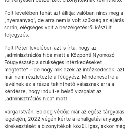
Polt levelében tehát azt állítja: valóban nincs meg a
„nyersanyag”, de arra nem is volt szükség az eljárás
során, elégséges volt a beszélgetésről készült
feljegyzés.
Polt Péter levelében azt is írta, hogy az
„adminisztrációs hiba miatt a Központi Nyomozó
Főügyészség a szükséges intézkedéseket
megtette” – de hogy mik ezek az intézkedések, azt
már nem részletezte a főügyész. Mindenesetre a
levélnek ez a része tekinthető válasznak arra a
kérdésre, hogy indult-e belső vizsgálat az
„adminisztrációs hiba” miatt.
Varga István, Boldog védője már az egész tárgyalás
legelején, 2022 végén kérte a lehallgatási anyagok
kirekesztését a bizonyítékok közül. Igaz, akkor még