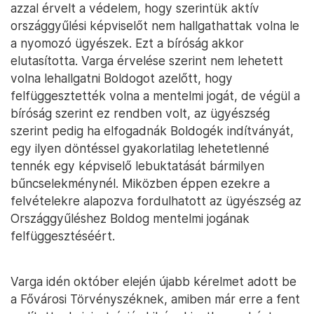
azzal érvelt a védelem, hogy szerintük aktív
országgyűlési képviselőt nem hallgathattak volna le
a nyomozó ügyészek. Ezt a bíróság akkor
elutasította. Varga érvelése szerint nem lehetett
volna lehallgatni Boldogot azelőtt, hogy
felfüggesztették volna a mentelmi jogát, de végül a
bíróság szerint ez rendben volt, az ügyészség
szerint pedig ha elfogadnák Boldogék indítványát,
egy ilyen döntéssel gyakorlatilag lehetetlenné
tennék egy képviselő lebuktatását bármilyen
bűncselekménynél. Miközben éppen ezekre a
felvételekre alapozva fordulhatott az ügyészség az
Országgyűléshez Boldog mentelmi jogának
felfüggesztéséért.
Varga idén október elején újabb kérelmet adott be
a Fővárosi Törvényszéknek, amiben már erre a fent