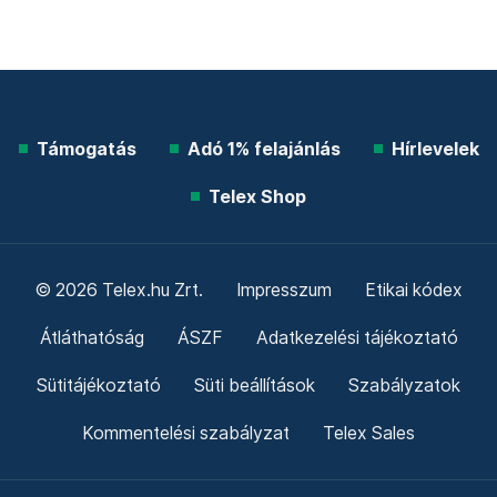
Támogatás
Adó 1% felajánlás
Hírlevelek
Telex Shop
© 2026 Telex.hu Zrt.
Impresszum
Etikai kódex
Átláthatóság
ÁSZF
Adatkezelési tájékoztató
Sütitájékoztató
Süti beállítások
Szabályzatok
Kommentelési szabályzat
Telex Sales