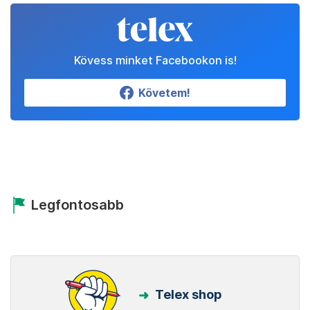
Kövess minket Facebookon is!
Követem!
Legfontosabb
Telex shop