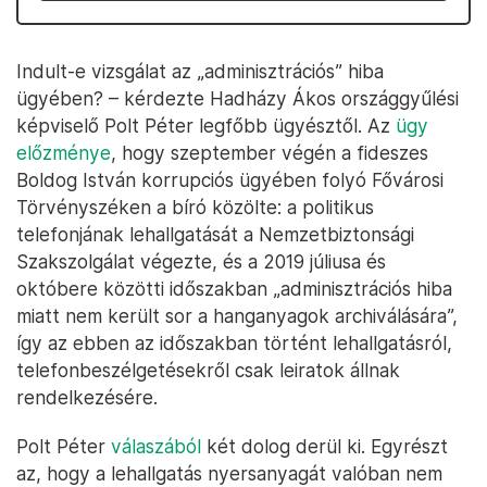
Indult-e vizsgálat az „adminisztrációs” hiba
ügyében? – kérdezte Hadházy Ákos országgyűlési
képviselő Polt Péter legfőbb ügyésztől. Az
ügy
előzménye
, hogy szeptember végén a fideszes
Boldog István korrupciós ügyében folyó Fővárosi
Törvényszéken a bíró közölte: a politikus
telefonjának lehallgatását a Nemzetbiztonsági
Szakszolgálat végezte, és a 2019 júliusa és
októbere közötti időszakban „adminisztrációs hiba
miatt nem került sor a hanganyagok archiválására”,
így az ebben az időszakban történt lehallgatásról,
telefonbeszélgetésekről csak leiratok állnak
rendelkezésére.
Polt Péter
válaszából
két dolog derül ki. Egyrészt
az, hogy a lehallgatás nyersanyagát valóban nem