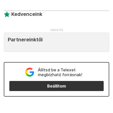
Kedvenceink
Partnereinktől
Állítsd be a Telexet
megbízható forrásnak!
Beállítom