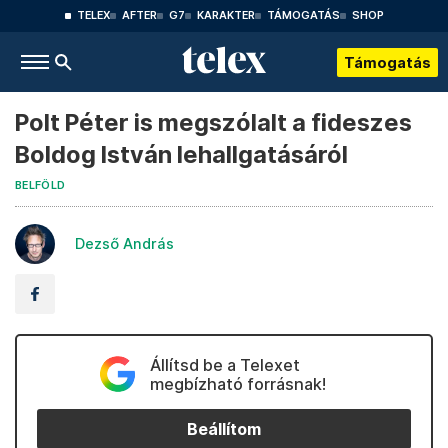
TELEX
AFTER
G7
KARAKTER
TÁMOGATÁS
SHOP
Támogatás
Polt Péter is megszólalt a fideszes
Boldog István lehallgatásáról
BELFÖLD
Dezső András
Állítsd be a Telexet
megbízható forrásnak!
Beállítom