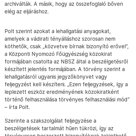
archiválták. A másik, hogy az összefoglaló bőven
elég az eljáráshoz.
Polt szerint azokat a lehallgatási anyagokat,
amelyek a vádirati tényálláshoz szorosan nem
köthetők, csak „közvetve bírnak bizonyító erővel”,
a Központi Nyomozó Főügyészség közokirat
formájában csatolta az NBSZ által a beszélgetésről
készített jelentés formájában. A törvény szerint a
lehallgatásról ugyanis jegyzőkönyvet vagy
feljegyzést kell készíteni. „Ezen feljegyzések, így a
leplezett eszköz eredményének közokiratként
történő felhasználása törvényes felhasználási mód”
– írta Polt.
Szerinte a szakszolgálat feljegyzése a
beszélgetések tartalmát hűen tükrözi, így az
törvényesen beszerzett bizonyítéknak tekinthető.