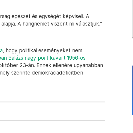
rság egészét és egységét képviseli. A
apja. A hangnemet viszont mi választjuk.”
ta
, hogy politikai eseményeket nem
án Balázs nagy port kavart 1956-os
október 23-án. Ennek ellenére ugyanabban
 amely szerinte demokráciadeficitben