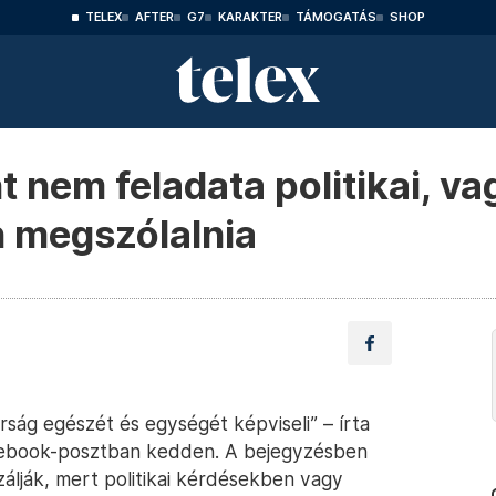
TELEX
AFTER
G7
KARAKTER
TÁMOGATÁS
SHOP
 nem feladata politikai, va
 megszólalnia
ság egészét és egységét képviseli” – írta
cebook-posztban kedden. A bejegyzésben
izálják, mert politikai kérdésekben vagy