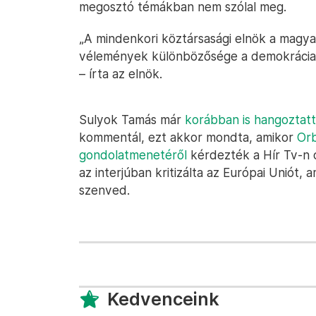
megosztó témákban nem szólal meg.
„A mindenkori köztársasági elnök a magya
vélemények különbözősége a demokrácia al
– írta az elnök.
Sulyok Tamás már
korábban is hangoztat
kommentál, ezt akkor mondta, amikor
Orb
gondolatmenetéről
kérdezték a Hír Tv-n 
az interjúban kritizálta az Európai Uniót,
szenved.
Kedvenceink