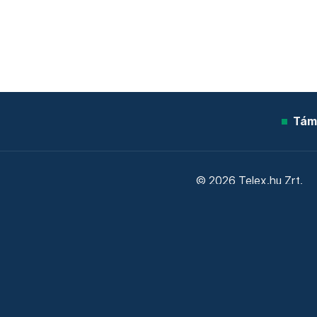
Tám
© 2026 Telex.hu Zrt.
Sütitájékoztató