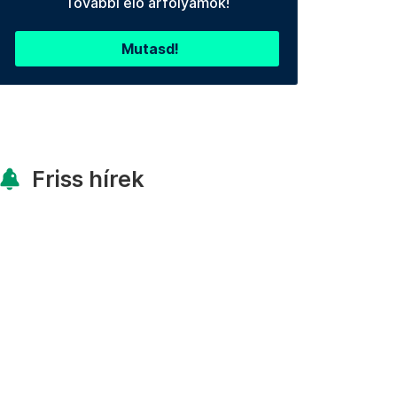
További élő árfolyamok!
Mutasd!
Friss hírek