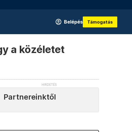
Belépés
Támogatás
gy a közéletet
Partnereinktől