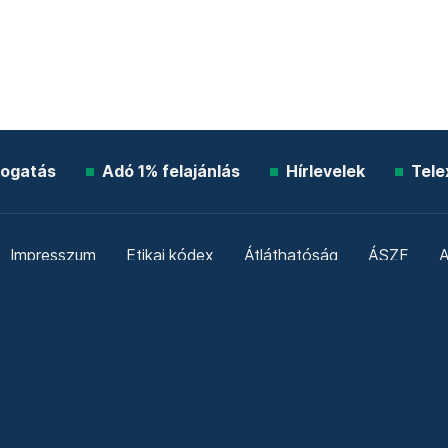
ogatás
Adó 1% felajánlás
Hírlevelek
Tele
Impresszum
Etikai kódex
Átláthatóság
ÁSZF
A
Süti beállítások
Szabályzatok
Kommentelési szabály