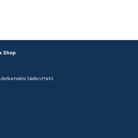
x Shop
datkezelési tájékoztató
zat
Telex Sales