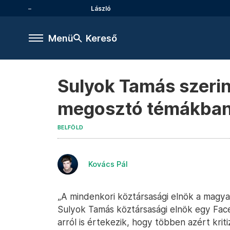
László
Menü
Kereső
Sulyok Tamás szerint
megosztó témákban
BELFÖLD
Kovács Pál
„A mindenkori köztársasági elnök a magyar
Sulyok Tamás köztársasági elnök egy Fa
arról is értekezik, hogy többen azért krit