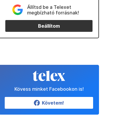
Állítsd be a Telexet
megbízható forrásnak!
Beállítom
Kövess minket Facebookon is!
Követem!