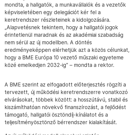
mondta, a hallgatók, a munkavállalók és a vezetők
képviseletében egy delegációt kér fel a
keretrendszer részleteinek a kidolgozására.
„Alapvetésnek tekintem, hogy a hallgatói jogok
érintetlenül maradnak és az akadémiai szabadság
nem sérül az új modellben. A döntés
eredményeképpen elérhetjük azt a közös célunkat,
hogy a BME Európa 10 vezető műszaki egyeteme
közé emelkedjen 2032-ig” – mondta a rektor.
A BME szerint az elfogadott előterjesztés rögzíti a
tervezett, új működési keretrendszerre vonatkozó
elvárásokat, többek között: a hosszútávú, stabil és
kiszámíthatóan növekvő finanszírozást, a fejlődést
támogató, hallgatói ösztöndíj-kínálatot és a
teljesítményösztönző bérrendszer kialakítását.