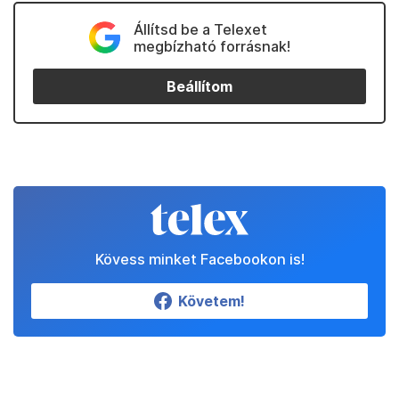
Állítsd be a Telexet
megbízható forrásnak!
Beállítom
Kövess minket Facebookon is!
Követem!