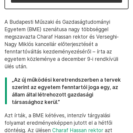
A Budapesti Műszaki és Gazdaságtudományi
Egyetem (BME) szenátusa nagy többséggel
megszavazta Charaf Hassan rektor és Verseghi-
Nagy Miklós kancellár előterjesztését a
fenntartóváltás kezdeményezéséről – írta az
egyetem közleménye a december 9-i rendkívüli
ülés után.
„Az új működési keretrendszerben a tervek
szerint az egyetem fenntartói joga egy, az
állam által létrehozott gazdasági
társasághoz kerül.”
Azt írták, a BME kétéves, intenzív tárgyalási
folyamat eredményeképpen jutott el a hétfői
döntésig. Az ülésen
Charaf Hassan rektor
azt