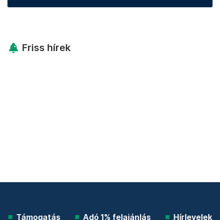
Friss hírek
Támogatás
Adó 1% felajánlás
Hírlevelek