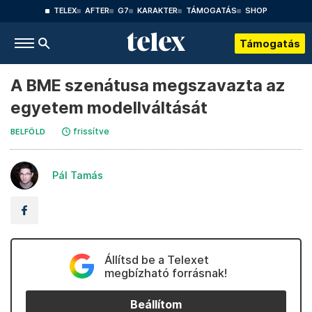
TELEX
AFTER
G7
KARAKTER
TÁMOGATÁS
SHOP
Támogatás
A BME szenátusa megszavazta az
egyetem modellváltását
frissítve
BELFÖLD
Pál Tamás
Állítsd be a Telexet
megbízható forrásnak!
Beállítom