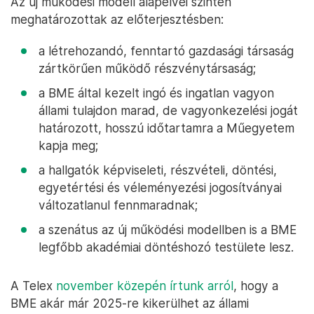
Az új működési modell alapelvei szintén
meghatározottak az előterjesztésben:
a létrehozandó, fenntartó gazdasági társaság
zártkörűen működő részvénytársaság;
a BME által kezelt ingó és ingatlan vagyon
állami tulajdon marad, de vagyonkezelési jogát
határozott, hosszú időtartamra a Műegyetem
kapja meg;
a hallgatók képviseleti, részvételi, döntési,
egyetértési és véleményezési jogosítványai
változatlanul fennmaradnak;
a szenátus az új működési modellben is a BME
legfőbb akadémiai döntéshozó testülete lesz.
A Telex
november közepén írtunk arról
, hogy a
BME akár már 2025-re kikerülhet az állami