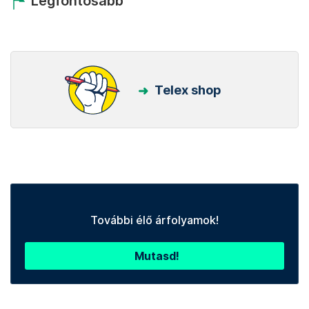
Legfontosabb
Telex shop
További élő árfolyamok!
Mutasd!