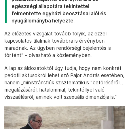
egészségi állapotára tekintettel
felmentette egyházi beosztásai alól és
nyugállományba helyezte.
Az előzetes vizsgálat tovább folyik, az ezzel
kapcsolatos tilalmak továbbra is érvényben
maradnak. Az ügyben rendőrségi bejelentés is
történt” – olvasható a közleményben.
A lap az áldozatoktól úgy tudja, hogy nem konkrét
pedofil aktusokról lehet szó Pajor András esetében,
hanem „ministránsfiúk szisztematikus ”betöréséről„,
megalázásáról; hatalommal, tekintéllyel való
visszaélésről, aminek volt szexuális dimenziója is.”