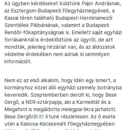
Az ügyben kérdéseket küldtünk Pajor Andrásnak,
az Esztergom-Budapesti Főegyházmegyének, a
Kassai téren található Budapest-Herminamezői
Szentlélek Plébániának, valamint a Budapesti
Rendőr-főkapitányságnak is. Emellett saját egyházi
forrásainknál is érdeklődtünk az ügyről, de azt
mondták, jelenleg hírzárlat van, és az áldozatok
védelme érdekében nem adnak ki semmilyen
információt.
Nem ez az első alkalom, hogy idén egy ismert, a
kormányhoz közel álló egyházi személy botrányba
keveredik. Szeptemberben derült ki, hogy Bese
Gergő, a NER-sztárpapja, aki a Karmelitát és a
Megafont is megáldotta melegpartikra járhatott.
Bese Gergőről
itt
írtunk részletesen. Az ő esete
után a Kalocsa-Kecskeméti Főegyházmegyében