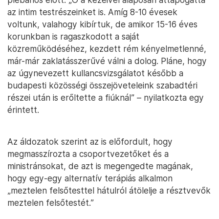
az intim testrészeinket is. Amíg 8-10 évesek
voltunk, valahogy kibírtuk, de amikor 15-16 éves
korunkban is ragaszkodott a saját
közreműködéséhez, kezdett rém kényelmetlenné,
már-már zaklatásszerűvé válni a dolog. Pláne, hogy
az úgynevezett kullancsvizsgálatot később a
budapesti közösségi összejöveteleink szabadtéri
részei után is erőltette a fiúknál” – nyilatkozta egy
érintett.
Az áldozatok szerint az is előfordult, hogy
megmasszírozta a csoportvezetőket és a
ministránsokat, de azt is megengedte magának,
hogy egy-egy alternatív terápiás alkalmon
„meztelen felsőtesttel hátulról átölelje a résztvevők
meztelen felsőtestét.”