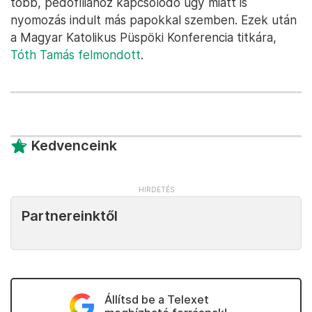
több, pedofíliához kapcsolódó ügy miatt is
nyomozás indult más papokkal szemben. Ezek után
a Magyar Katolikus Püspöki Konferencia titkára,
Tóth Tamás felmondott
.
Kedvenceink
Partnereinktől
Állítsd be a Telexet