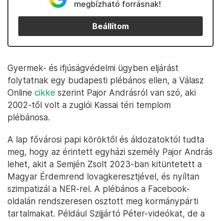
megbízható forrásnak!
Beállítom
Gyermek- és ifjúságvédelmi ügyben eljárást
folytatnak egy budapesti plébános ellen, a Válasz
Online
cikke
szerint Pajor Andrásról van szó, aki
2002-től volt a zuglói Kassai téri templom
plébánosa.
A lap fővárosi papi köröktől és áldozatoktól tudta
meg, hogy az érintett egyházi személy Pajor András
lehet, akit a Semjén Zsolt 2023-ban kitüntetett a
Magyar Érdemrend lovagkeresztjével, és nyíltan
szimpatizál a NER-rel. A plébános a Facebook-
oldalán rendszeresen osztott meg kormánypárti
tartalmakat. Például Szijjártó Péter-videókat, de a