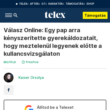
TELEX
AFTER
G7
KARAKTER
TÁMOGATÁS
SHOP
Támogatás
Válasz Online: Egy pap arra
kényszerítette gyerekáldozatait,
hogy meztelenül legyenek előtte a
kullancsvizsgálaton
frissítve
BELFÖLD
Kaiser Orsolya
Állítsd be a Telexet