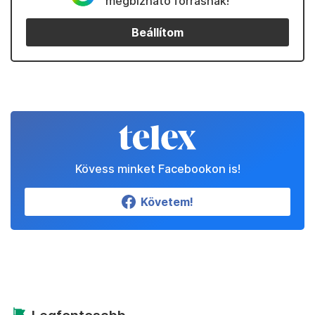
megbízható forrásnak!
Beállítom
Kövess minket Facebookon is!
Követem!