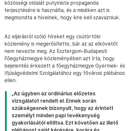
közösségi oldalát putyinista propaganda
terjesztésére is használta, és a miséken azt is
megmondta a híveinek, hogy kire kell szavazniuk.
Az eljárásról szóló híreket egy csütörtöki
közlemény is megerősítette, bár az az elkövetőt
nem nevezte meg. Az Esztergom-Budapesti
Főegyházmegye közleményében azt írta, hogy
bejelentés érkezett a főegyházmegye Gyermek- és
Ifjúságvédelmi Szolgálatához egy fővárosi plébános
ellen.
„Az ügyben az ordinárius előzetes
vizsgálatot rendelt el. Ennek során
szükségesnek bizonyult, hogy az érintett
személyt minden papi tevékenység
gyakorlásától eltiltsa. Ezt követően az illető
plébánost saját kérésére, korára és