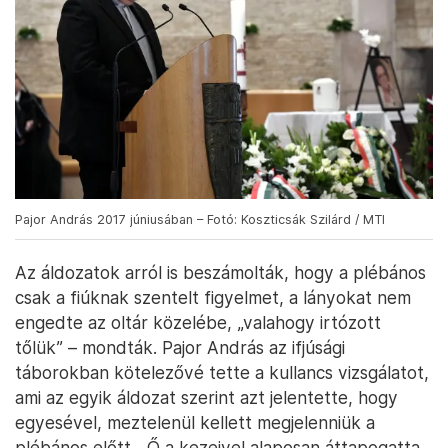
Pajor András 2017 júniusában – Fotó: Koszticsák Szilárd / MTI
Az áldozatok arról is beszámolták, hogy a plébános
csak a fiúknak szentelt figyelmet, a lányokat nem
engedte az oltár közelébe, „valahogy irtózott
tőlük” – mondták. Pajor András az ifjúsági
táborokban kötelezővé tette a kullancs vizsgálatot,
ami az egyik áldozat szerint azt jelentette, hogy
egyesével, meztelenül kellett megjelenniük a
plébános előtt. „Ő a kezeivel alaposan áttapogatta