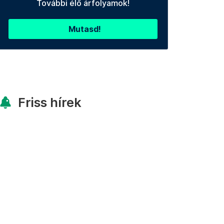
További élő árfolyamok!
Mutasd!
Friss hírek