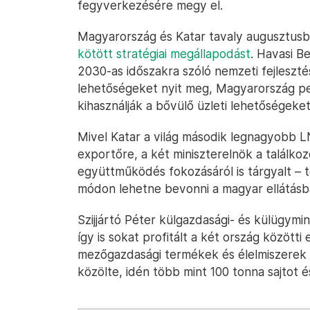
fegyverkezésére megy el.
Magyarország és Katar tavaly augusztusba
kötött stratégiai megállapodást
. Havasi B
2030-as időszakra szóló nemzeti fejlesztés
lehetőségeket nyit meg, Magyarország pe
kihasználják a bővülő üzleti lehetőségeket
Mivel Katar a világ második legnagyobb 
exportőre, a két miniszterelnök a találko
együttműködés fokozásáról is tárgyalt – 
módon lehetne bevonni a magyar ellátásba 
Szijjártó Péter külgazdasági- és külügym
így is sokat profitált a két ország között
mezőgazdasági termékek és élelmiszerek k
közölte, idén több mint 100 tonna sajtot és