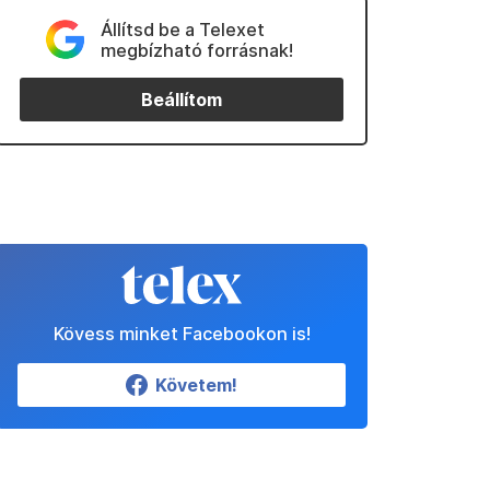
Állítsd be a Telexet
megbízható forrásnak!
Beállítom
Kövess minket Facebookon is!
Követem!