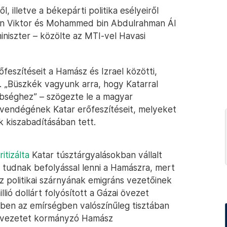
 illetve a békepárti politika esélyeiről
bán Viktor és Mohammed bin Abdulrahman Ál
miniszter – közölte az MTI-vel Havasi
feszítéseit a Hamász és Izrael közötti,
n. „Büszkék vagyunk arra, hogy Katarral
bbséghez” – szögezte le a magyar
vendégének Katar erőfeszítéseit, melyeket
k kiszabadításában tett.
itizálta
Katar túsztárgyalásokban vállalt
 tudnak befolyással lenni a Hamászra, mert
z politikai szárnyának emigráns vezetőinek
llió dollárt folyósított a Gázai övezet
ben az emírségben valószínűleg tisztában
 övezetet kormányzó Hamász