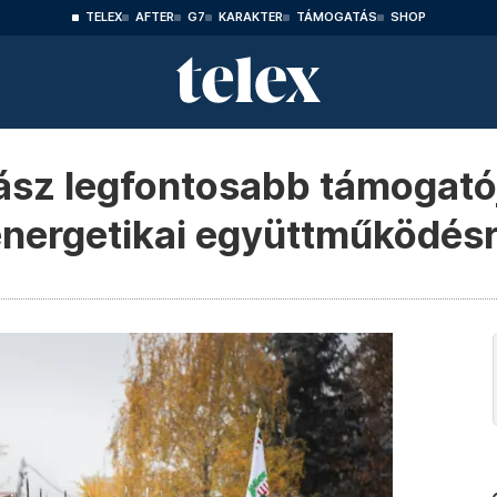
TELEX
AFTER
G7
KARAKTER
TÁMOGATÁS
SHOP
ász legfontosabb támogató
energetikai együttműködésrő