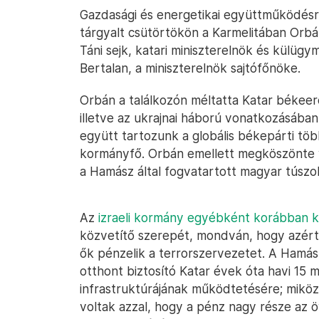
Gazdasági és energetikai együttműködésről,
tárgyalt csütörtökön a Karmelitában Or
Táni sejk, katari miniszterelnök és külügy
Bertalan, a miniszterelnök sajtófőnöke.
Orbán a találkozón méltatta Katar békeerő
illetve az ukrajnai háború vonatkozásába
együtt tartozunk a globális békepárti tö
kormányfő. Orbán emellett megköszönte 
a Hamász által fogvatartott magyar túszo
Az
izraeli kormány egyébként korábban kr
közvetítő szerepét, mondván, hogy azért
ők pénzelik a terrorszervezetet. A Hamás
otthont biztosító Katar évek óta havi 15 mi
infrastruktúrájának működtetésére; miköz
voltak azzal, hogy a pénz nagy része az