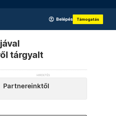
Belépés
Támogatás
jával
l tárgyalt
Partnereinktől