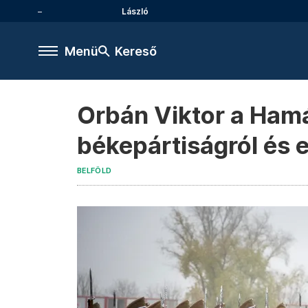
László
Menü
Kereső
Orbán Viktor a Ham
békepártiságról és 
BELFÖLD