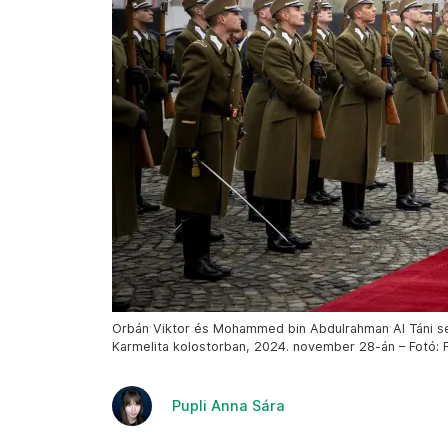
Orbán Viktor és Mohammed bin Abdulrahman Al Táni sej
Karmelita kolostorban, 2024. november 28-án – Fotó: Fi
Pupli Anna Sára