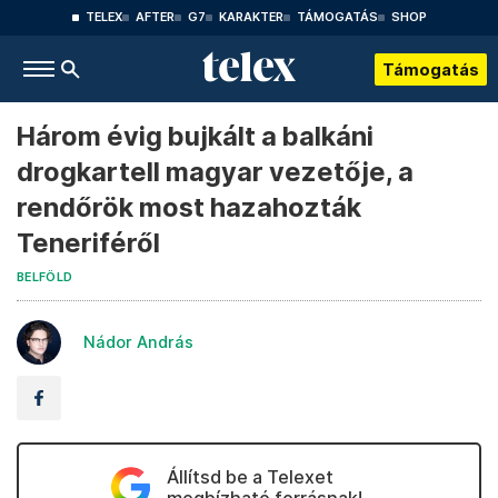
TELEX
AFTER
G7
KARAKTER
TÁMOGATÁS
SHOP
Támogatás
Három évig bujkált a balkáni
drogkartell magyar vezetője, a
rendőrök most hazahozták
Teneriféről
BELFÖLD
Nádor András
Állítsd be a Telexet