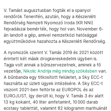
V. Tamást augusztusban fogták el a spanyol
rendőrök Tenerifén, azután, hogy a Készenléti
Rendőrség Nemzeti Nyomozó Iroda (KR NNI)
fejvadászai bemérték, hogy hol van. November 6-
án landolt a gép, amivel nemzetközi hatósággal
együttműködve hazahozta a Készenléti Rendőrség.
A nyomozók szerint V. Tamás 2019 és 2021 között
érintett két másik drogkereskedelmi ügyben is.
Tagja volt annak a bűnszervezetnek, aminek a fő
vezetője,
Nikolic Andrija még mindig szökésben
van.
A bűnbanda egy titkosított felületet, a Sky ECC-t
használta az üzleti ügyek intézésére. A Sky ECC-t
viszont 2021-ben feltörte az EUROPOL és az
EUROJUST, így derült ki, hogy V. Tamás 3 év alatt
13 kg kokaint, 40 liter amfetamint, 10 000 darab
ecstasy tablettát, valamint 82 kilogramm marihuánát