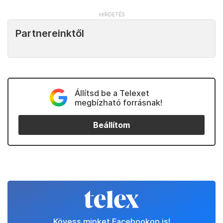
Partnereinktől
Állítsd be a Telexet
megbízható forrásnak!
Beállítom
Kövess minket Facebookon is!