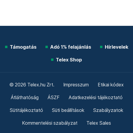
Támogatás
Adó 1% felajánlás
Hírlevelek
Telex Shop
© 2026 Telex.hu Zrt.
Impresszum
Etikai kódex
Átláthatóság
ÁSZF
Adatkezelési tájékoztató
Sütitájékoztató
Süti beállítások
Szabályzatok
Kommentelési szabályzat
Telex Sales