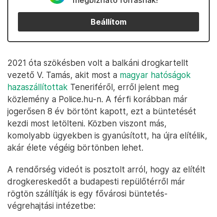
megbízható forrásnak!
Beállítom
2021 óta szökésben volt a balkáni drogkartellt
vezető V. Tamás, akit most a
magyar hatóságok
hazaszállítottak
Teneriféről, erről jelent meg
közlemény a Police.hu-n. A férfi korábban már
jogerősen 8 év börtönt kapott, ezt a büntetését
kezdi most letölteni. Közben viszont más,
komolyabb ügyekben is gyanúsított, ha újra elítélik,
akár élete végéig börtönben lehet.
A rendőrség videót is posztolt arról, hogy az elítélt
drogkereskedőt a budapesti repülőtérről már
rögtön szállítják is egy fővárosi büntetés-
végrehajtási intézetbe: