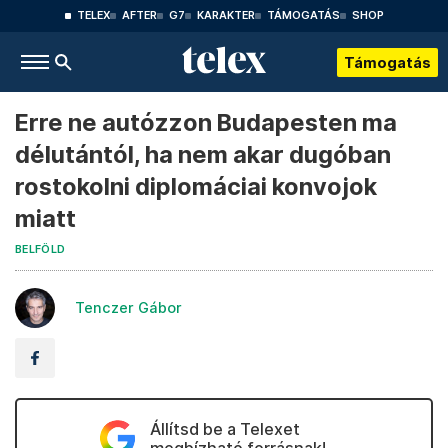
TELEX
AFTER
G7
KARAKTER
TÁMOGATÁS
SHOP
Támogatás
Erre ne autózzon Budapesten ma
délutántól, ha nem akar dugóban
rostokolni diplomáciai konvojok
miatt
BELFÖLD
Tenczer Gábor
Állítsd be a Telexet