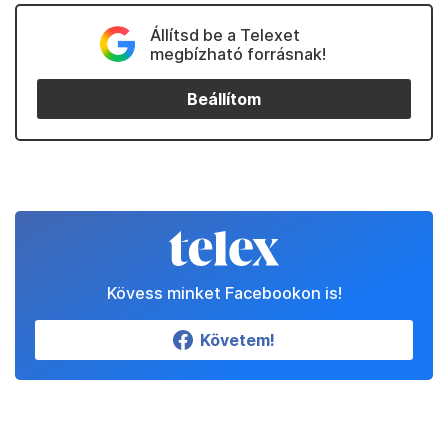
Állítsd be a Telexet
megbízható forrásnak!
Beállítom
Kövess minket Facebookon is!
Követem!