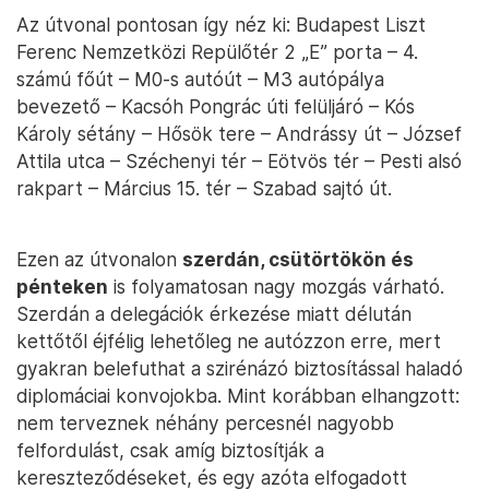
Az útvonal pontosan így néz ki: Budapest Liszt
Ferenc Nemzetközi Repülőtér 2 „E” porta – 4.
számú főút – M0-s autóút – M3 autópálya
bevezető – Kacsóh Pongrác úti felüljáró – Kós
Károly sétány – Hősök tere – Andrássy út – József
Attila utca – Széchenyi tér – Eötvös tér – Pesti alsó
rakpart – Március 15. tér – Szabad sajtó út.
Ezen az útvonalon
szerdán, csütörtökön és
pénteken
is folyamatosan nagy mozgás várható.
Szerdán a delegációk érkezése miatt délután
kettőtől éjfélig lehetőleg ne autózzon erre, mert
gyakran belefuthat a szirénázó biztosítással haladó
diplomáciai konvojokba. Mint korábban elhangzott:
nem terveznek néhány percesnél nagyobb
felfordulást, csak amíg biztosítják a
kereszteződéseket, és egy azóta elfogadott