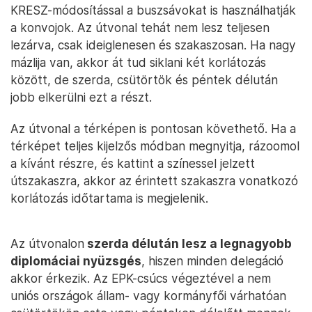
KRESZ-módosítással a buszsávokat is használhatják
a konvojok. Az útvonal tehát nem lesz teljesen
lezárva, csak ideiglenesen és szakaszosan. Ha nagy
mázlija van, akkor át tud siklani két korlátozás
között, de szerda, csütörtök és péntek délután
jobb elkerülni ezt a részt.
Az útvonal a térképen is pontosan követhető. Ha a
térképet teljes kijelzős módban megnyitja, rázoomol
a kívánt részre, és kattint a színessel jelzett
útszakaszra, akkor az érintett szakaszra vonatkozó
korlátozás időtartama is megjelenik.
Az útvonalon
szerda délután lesz a legnagyobb
diplomáciai nyüzsgés
, hiszen minden delegáció
akkor érkezik. Az EPK-csúcs végeztével a nem
uniós országok állam- vagy kormányfői várhatóan