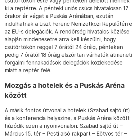
csütörtökön este vagy pénteken délelőtt mennek
ki a reptérre. A pénteki uniós csúcs hivatalosan 17
órakor ér véget a Puskás Arénában, ezután
indulhatnak a Liszt Ferenc Nemzetközi Repülőtérre
az EU-s delegációk. A rendőrség hivatalos közlése
alapján mindenesetre arra kell készülni, hogy
csütörtökön reggel 7 órától 24 óráig, pénteken
pedig 7 órától 18 óráig elszórtan várhatók átmeneti
forgalmi fennakadások delegációk közlekedése
miatt a reptér felé.
Mozgás a hotelek és a Puskás Aréna
között
A másik fontos útvonal a hotelek (Szabad sajtó út)
és a konferencia helyszíne, a Puskás Aréna között
húzódik ezen a nyomvonalon: Szabad sajtó út –
Március 15. tér – Pesti alsó rakpart – Eötvös tér –