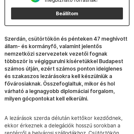
megbízható forrásnak!
Beállítom
Szerdán, csütörtökön és pénteken 47 meghívott
állam- és kormányfő, valamint jelentős
nemzetközi szervezetek vezetői fognak
többször is végiggurulni kíséretükkel Budapest
számos útján, ezért számos ponton ideiglenes
és szakaszos lezárásokra kell készülniük a
fővárosiaknak. Összefoglaltuk, mikor és hol
várható a legnagyobb diplomáciai forgalom,
milyen gócpontokat kell elkerülni.
A lezárások szerda délután kettőkor kezdődnek,
ekkor érkeznek a delegációk hosszú sorokban a
reptérről a belvárosi szállodákhoz. Csütörtökön