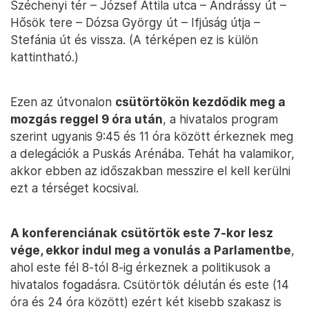
Széchenyi tér – József Attila utca – Andrássy út –
Hősök tere – Dózsa György út – Ifjúság útja –
Stefánia út és vissza. (A térképen ez is külön
kattintható.)
Ezen az útvonalon
csütörtökön kezdődik meg a
mozgás reggel 9 óra után
, a hivatalos program
szerint ugyanis 9:45 és 11 óra között érkeznek meg
a delegációk a Puskás Arénába. Tehát ha valamikor,
akkor ebben az időszakban messzire el kell kerülni
ezt a térséget kocsival.
A konferenciának
csütörtök este 7-kor lesz
vége, ekkor indul meg a vonulás a Parlamentbe
,
ahol este fél 8-tól 8-ig érkeznek a politikusok a
hivatalos fogadásra. Csütörtök délután és este (14
óra és 24 óra között) ezért két kisebb szakasz is