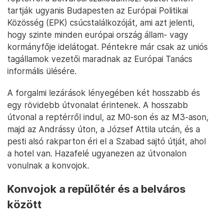
tartják ugyanis Budapesten az Európai Politikai
Közösség (EPK) csúcstalálkozóját, ami azt jelenti,
hogy szinte minden európai ország állam- vagy
kormányfője idelátogat. Péntekre már csak az uniós
tagállamok vezetői maradnak az Európai Tanács
informális ülésére.
A forgalmi lezárások lényegében két hosszabb és
egy rövidebb útvonalat érintenek. A hosszabb
útvonal a reptérről indul, az M0-son és az M3-ason,
majd az Andrássy úton, a József Attila utcán, és a
pesti alsó rakparton éri el a Szabad sajtó útját, ahol
a hotel van. Hazafelé ugyanezen az útvonalon
vonulnak a konvojok.
Konvojok a repülőtér és a belváros
között