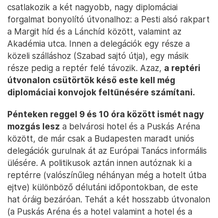
csatlakozik a két nagyobb, nagy diplomáciai
forgalmat bonyolító útvonalhoz: a Pesti alsó rakpart
a Margit híd és a Lánchíd között, valamint az
Akadémia utca. Innen a delegációk egy része a
közeli szálláshoz (Szabad sajtó útja), egy másik
része pedig a reptér felé távozik. Azaz,
a reptéri
útvonalon csütörtök késő este kell még
diplomáciai konvojok feltűnésére számítani.
Pénteken reggel 9 és 10 óra között ismét nagy
mozgás lesz
a belvárosi hotel és a Puskás Aréna
között, de már csak a Budapesten maradt uniós
delegációk gurulnak át az Európai Tanács informális
ülésére. A politikusok aztán innen autóznak ki a
reptérre (valószínűleg néhányan még a hotelt útba
ejtve) különböző délutáni időpontokban, de este
hat óráig bezáróan. Tehát a két hosszabb útvonalon
(a Puskás Aréna és a hotel valamint a hotel és a