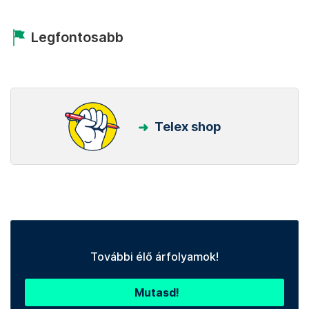
Legfontosabb
Telex shop
További élő árfolyamok!
Mutasd!