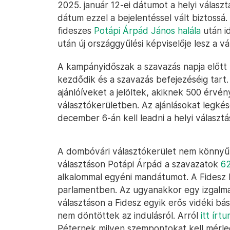
2025. január 12-ei dátumot a helyi választ
dátum ezzel a bejelentéssel vált biztossá.
fideszes
Potápi Árpád János halála
után id
után új országgyűlési képviselője lesz a v
A kampányidőszak a szavazás napja előtt
kezdődik és a szavazás befejezéséig tart
ajánlóíveket a jelöltek, akiknek 500 érvén
választókerületben. Az ajánlásokat legké
december 6-án kell leadni a helyi választá
A dombóvári választókerület nem könnyű
választáson Potápi Árpád a szavazatok
62
alkalommal egyéni mandátumot. A Fidesz
parlamentben. Az ugyanakkor egy izgalmas
választáson a Fidesz egyik erős vidéki b
nem döntöttek az indulásról. Arról
itt írt
Péternek milyen szempontokat kell mérle