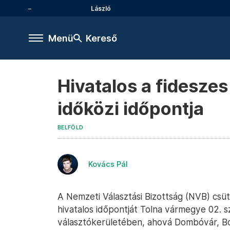
László
Menü
Kereső
Hivatalos a fideszes
időközi időpontja
BELFÖLD
Kovács Pál
A Nemzeti Választási Bizottság (NVB) csüt
hivatalos időpontját Tolna vármegye 02. 
választókerületében, ahová Dombóvár, Bo