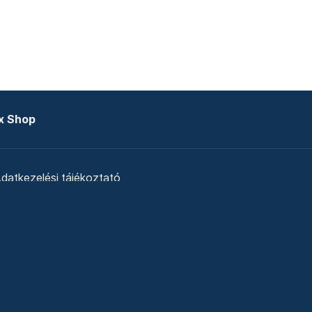
x Shop
datkezelési tájékoztató
zat
Telex Sales