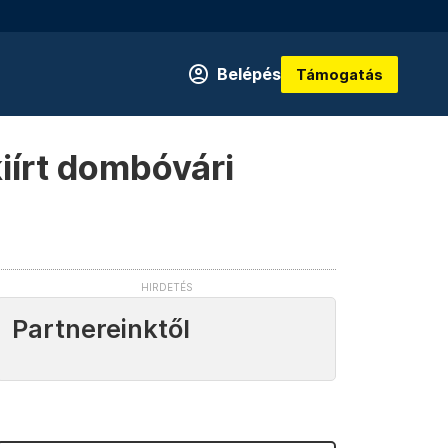
Belépés
Támogatás
kiírt dombóvári
Partnereinktől