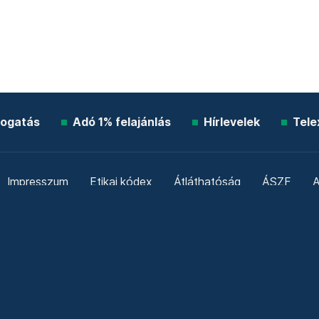
ogatás
Adó 1% felajánlás
Hírlevelek
Tele
Impresszum
Etikai kódex
Átláthatóság
ÁSZF
A
Süti beállítások
Szabályzatok
Kommentelési szabály