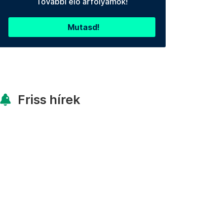
További élő árfolyamok!
Mutasd!
Friss hírek