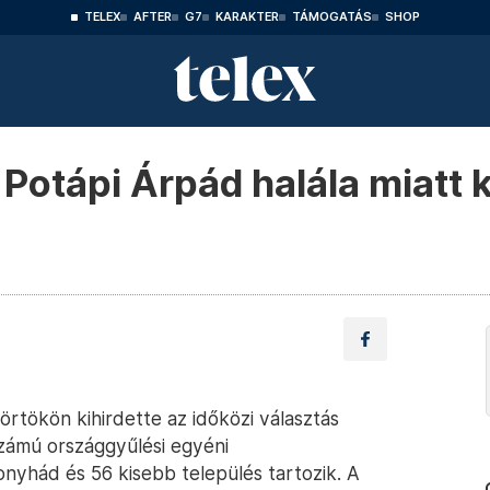
TELEX
AFTER
G7
KARAKTER
TÁMOGATÁS
SHOP
 Potápi Árpád halála miatt 
örtökön kihirdette az időközi választás
számú országgyűlési egyéni
nyhád és 56 kisebb település tartozik. A