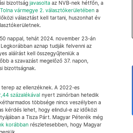
ási bizottság
javasolta
az NVB-nek hétfőn, a
Tolna vármegye 2. választókerületében
a
őközi választást kell tartani, huszonhat év
álasztókerületnek.
 50 nappal, tehát 2024. november 23-án
. Legkorábban aznap tudják felvenni az
yes aláírást kell összegyűjteniük a
sőbb a szavazást megelőző 37. napon,
si bizottságnak.
 terep az ellenzéknek. A 2022-es
,44 százalékával
nyert zsinórban hetedik
 kétharmados többsége nincs veszélyben a
 kérdés lehet, hogy elindul-e az időközi
ástyájában a Tisza Párt. Magyar Péterék még
unk korábban
részletesebben, hogy Magyar
geniük.