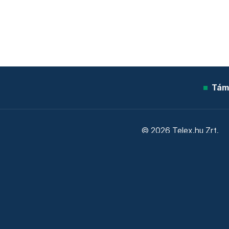
Tám
© 2026 Telex.hu Zrt.
Sütitájékoztató