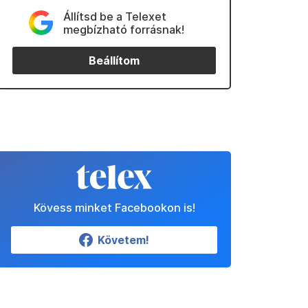
Állítsd be a Telexet
megbízható forrásnak!
Beállítom
Kövess minket Facebookon is!
Követem!