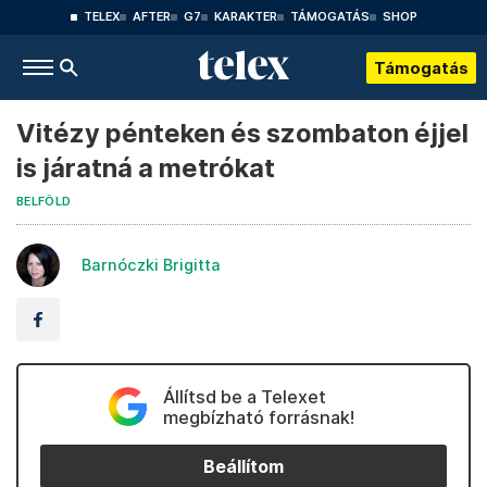
TELEX
AFTER
G7
KARAKTER
TÁMOGATÁS
SHOP
Támogatás
Vitézy pénteken és szombaton éjjel
is járatná a metrókat
BELFÖLD
Barnóczki Brigitta
Állítsd be a Telexet
megbízható forrásnak!
Beállítom