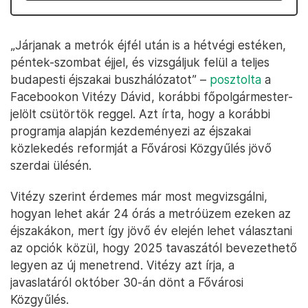
„Járjanak a metrók éjfél után is a hétvégi estéken,
péntek-szombat éjjel, és vizsgáljuk felül a teljes
budapesti éjszakai buszhálózatot” –
posztolta
a
Facebookon Vitézy Dávid, korábbi főpolgármester-
jelölt csütörtök reggel. Azt írta, hogy a korábbi
programja alapján kezdeményezi az éjszakai
közlekedés reformját a Fővárosi Közgyűlés jövő
szerdai ülésén.
Vitézy szerint érdemes már most megvizsgálni,
hogyan lehet akár 24 órás a metróüzem ezeken az
éjszakákon, mert így jövő év elején lehet választani
az opciók közül, hogy 2025 tavaszától bevezethető
legyen az új menetrend. Vitézy azt írja, a
javaslatáról október 30-án dönt a Fővárosi
Közgyűlés.