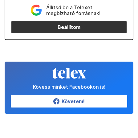
Állítsd be a Telexet
megbízható forrásnak!
Beállítom
Kövess minket Facebookon is!
Követem!