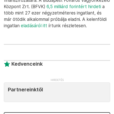
finanszírozására. A Budapest Főváros Vagyonkezelő
Központ Zrt. (BFVK)
6,5 milliárd forintért hirdeti
a
több mint 27 ezer négyzetméteres ingatlant, és
már ötödik alkalommal próbálja eladni. A kelenföldi
ingatlan
eladásáról itt
írtunk részletesen.
Kedvenceink
Partnereinktől