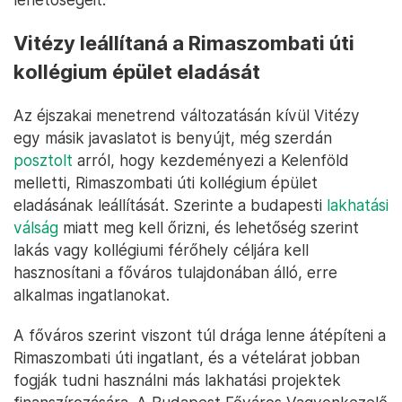
Vitézy leállítaná a Rimaszombati úti
kollégium épület eladását
Az éjszakai menetrend változatásán kívül Vitézy
egy másik javaslatot is benyújt, még szerdán
posztolt
arról, hogy kezdeményezi a Kelenföld
melletti, Rimaszombati úti kollégium épület
eladásának leállítását. Szerinte a budapesti
lakhatási
válság
miatt meg kell őrizni, és lehetőség szerint
lakás vagy kollégiumi férőhely céljára kell
hasznosítani a főváros tulajdonában álló, erre
alkalmas ingatlanokat.
A főváros szerint viszont túl drága lenne átépíteni a
Rimaszombati úti ingatlant, és a vételárat jobban
fogják tudni használni más lakhatási projektek