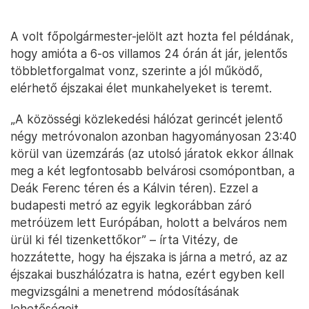
A volt főpolgármester-jelölt azt hozta fel példának,
hogy amióta a 6-os villamos 24 órán át jár, jelentős
többletforgalmat vonz, szerinte a jól működő,
elérhető éjszakai élet munkahelyeket is teremt.
„A közösségi közlekedési hálózat gerincét jelentő
négy metróvonalon azonban hagyományosan 23:40
körül van üzemzárás (az utolsó járatok ekkor állnak
meg a két legfontosabb belvárosi csomópontban, a
Deák Ferenc téren és a Kálvin téren). Ezzel a
budapesti metró az egyik legkorábban záró
metróüzem lett Európában, holott a belváros nem
ürül ki fél tizenkettőkor” – írta Vitézy, de
hozzátette, hogy ha éjszaka is járna a metró, az az
éjszakai buszhálózatra is hatna, ezért egyben kell
megvizsgálni a menetrend módosításának
lehetőségeit.