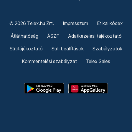
© 2026 Telex.hu Zrt.
Impresszum
Etikai kódex
Átláthatóság
ÁSZF
Adatkezelési tájékoztató
Sütitájékoztató
Süti beállítások
Szabályzatok
Kommentelési szabályzat
Telex Sales