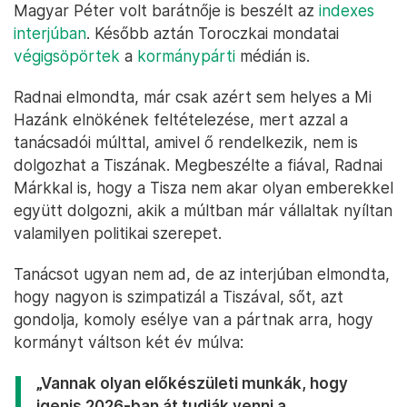
Magyar Péter volt barátnője is beszélt az
indexes
interjúban
. Később aztán Toroczkai mondatai
végigsöpörtek
a
kormánypárti
médián is.
Radnai elmondta, már csak azért sem helyes a Mi
Hazánk elnökének feltételezése, mert azzal a
tanácsadói múlttal, amivel ő rendelkezik, nem is
dolgozhat a Tiszának. Megbeszélte a fiával, Radnai
Márkkal is, hogy a Tisza nem akar olyan emberekkel
együtt dolgozni, akik a múltban már vállaltak nyíltan
valamilyen politikai szerepet.
Tanácsot ugyan nem ad, de az interjúban elmondta,
hogy nagyon is szimpatizál a Tiszával, sőt, azt
gondolja, komoly esélye van a pártnak arra, hogy
kormányt váltson két év múlva:
„Vannak olyan előkészületi munkák, hogy
igenis 2026-ban át tudják venni a