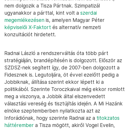
nem dolgozik a Tisza Pártnak. Szimpatizál
ugyanakkor a párttal, kint volt a
szerdai
megemlékezésen
is, amelyen Magyar Péter
képviselői X-Faktort
és alternatív nemzeti
konzultációt hirdetett.
Radnai László a rendszerváltás óta több párt
stratégiáján, brandépítésén is dolgozott. Először az
SZDSZ-nek segített így, de 2007-ben dolgozott a
Fidesznek is. Legutoljára, öt évvel ezelőtt pedig a
Jobbiknak, állítása szerint ekkor lépett ki a
politikából. Szerinte Toroczkaival még ekkor romlott
meg a viszonya, a Jobbik által elszenvedett
választási vereség és tisztújítás idején. A Mi Hazánk
elnöke szeptemberben nyilatkozta azt az
Inforádiónak, hogy szerinte Radnai az a
titokzatos
háttérember
a Tisza mögött, akiről Vogel Evelin,