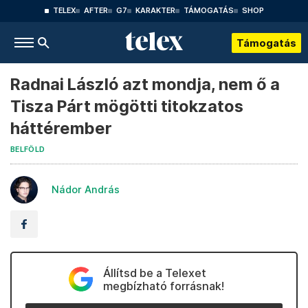
TELEX
AFTER
G7
KARAKTER
TÁMOGATÁS
SHOP
Támogatás
Radnai László azt mondja, nem ő a
Tisza Párt mögötti titokzatos
háttérember
BELFÖLD
Nádor András
Állítsd be a Telexet
megbízható forrásnak!