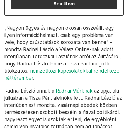
Beállítom
„Nagyon ügyes és nagyon okosan összeállít egy
ilyen információhalmazt, csak egy probléma van
vele, hogy csúsztatások sorozata van benne” –
mondta Radnai László a Válasz Online-nak adott
interjújában Toroczkai Lászlónak arról az állításáról,
hogy Radnai László lenne a Tisza Párt mögötti
titokzatos,
nemzetközi kapcsolatokkal rendelkező
háttérember
.
Radnai László annak a
Radnai Márknak
az apja, aki
júliusban a Tisza Párt alelnöke lett. Radnai László az
interjúban azt mondta, vasárnapi ebédek közben
természetesen szokott beszélni a fiával politikáról,
nagyrészt egyet is szoktak érteni, de egyébként
semmilyen hivatalos formában nem ad tanácsot,