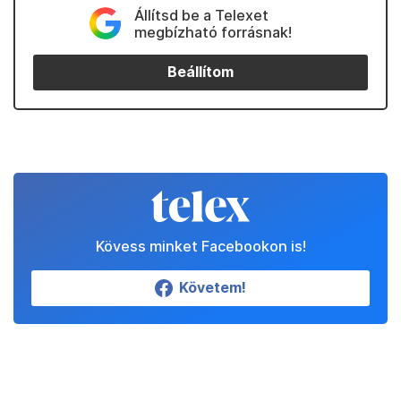
Állítsd be a Telexet
megbízható forrásnak!
Beállítom
Kövess minket Facebookon is!
Követem!