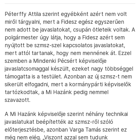
Péterffy Attila szerint egyébként azért nem volt
miről tárgyalni, mert a Fidesz egész egyszerűen
nem adott be javaslatokat, csupán ötleteik voltak. A
polgármester úgy látja, hogy a Fidesz azért sem
nyújtott be szmsz-szel kapcsolatos javaslatokat,
mert attól tartanak, hogy nem mennének át. Ezzel
szemben a Mindenki Pécsért képviselője
javaslatcsomaggal készült, ezeket nagy többséggel
támogatta is a testület. Azonban az új szmsz-t nem
sikerült elfogadni, mert a kormánypárti képviselők
tartózkodtak, a Mi Hazánk pedig nemmel
szavazott.
A Mi Hazánk képviselője szerint néhány technikai
javaslatukat beépítették az szmsz-ről szóló
előterjesztésbe, azonban Varga Tamás szerint ez
még nem elég. „Viszont azzal sem tudunk