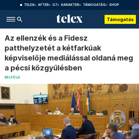
TELEX
AFTER
G7
KARAKTER
TÁMOGATÁS
SHOP
Támogatás
Az ellenzék és a Fidesz
patthelyzetét a kétfarkúak
képviselője mediálással oldaná meg
a pécsi közgyűlésben
BELFÖLD