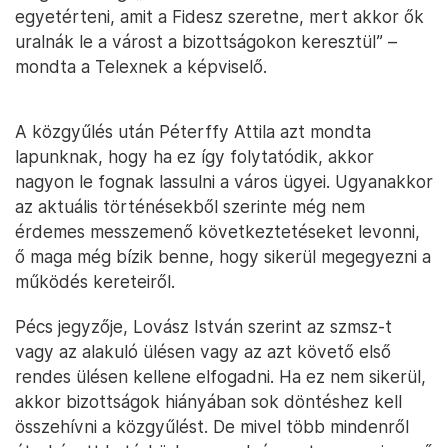
egyetérteni, amit a Fidesz szeretne, mert akkor ők
uralnák le a várost a bizottságokon keresztül” –
mondta a Telexnek a képviselő.
A közgyűlés után Péterffy Attila azt mondta
lapunknak, hogy ha ez így folytatódik, akkor
nagyon le fognak lassulni a város ügyei. Ugyanakkor
az aktuális történésekből szerinte még nem
érdemes messzemenő következtetéseket levonni,
ő maga még bízik benne, hogy sikerül megegyezni a
működés kereteiről.
Pécs jegyzője, Lovász István szerint az szmsz-t
vagy az alakuló ülésen vagy az azt követő első
rendes ülésen kellene elfogadni. Ha ez nem sikerül,
akkor bizottságok hiányában sok döntéshez kell
összehívni a közgyűlést. De mivel több mindenről