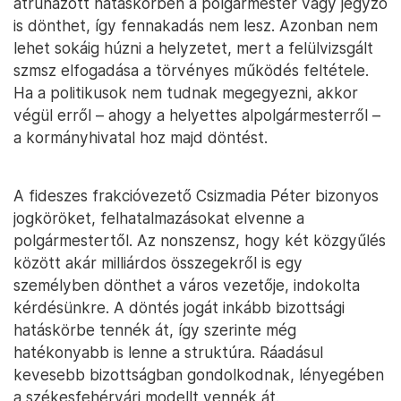
átruházott hatáskörben a polgármester vagy jegyző
is dönthet, így fennakadás nem lesz. Azonban nem
lehet sokáig húzni a helyzetet, mert a felülvizsgált
szmsz elfogadása a törvényes működés feltétele.
Ha a politikusok nem tudnak megegyezni, akkor
végül erről – ahogy a helyettes alpolgármesterről –
a kormányhivatal hoz majd döntést.
A fideszes frakcióvezető Csizmadia Péter bizonyos
jogköröket, felhatalmazásokat elvenne a
polgármestertől. Az nonszensz, hogy két közgyűlés
között akár milliárdos összegekről is egy
személyben dönthet a város vezetője, indokolta
kérdésünkre. A döntés jogát inkább bizottsági
hatáskörbe tennék át, így szerinte még
hatékonyabb is lenne a struktúra. Ráadásul
kevesebb bizottságban gondolkodnak, lényegében
a székesfehérvári modellt vennék át.