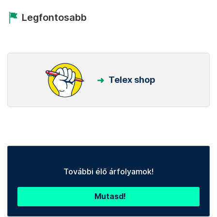
Legfontosabb
Telex shop
További élő árfolyamok!
Mutasd!