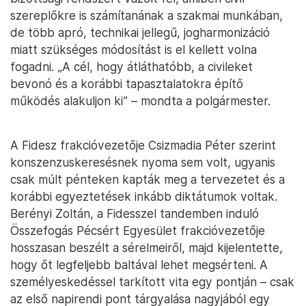
szereplőkre is számítanának a szakmai munkában,
de több apró, technikai jellegű, jogharmonizáció
miatt szükséges módosítást is el kellett volna
fogadni. „A cél, hogy átláthatóbb, a civileket
bevonó és a korábbi tapasztalatokra építő
működés alakuljon ki” – mondta a polgármester.
A Fidesz frakcióvezetője Csizmadia Péter szerint
konszenzuskeresésnek nyoma sem volt, ugyanis
csak múlt pénteken kapták meg a tervezetet és a
korábbi egyeztetések inkább diktátumok voltak.
Berényi Zoltán, a Fidesszel tandemben induló
Összefogás Pécsért Egyesület frakcióvezetője
hosszasan beszélt a sérelmeiről, majd kijelentette,
hogy őt legfeljebb baltával lehet megsérteni. A
személyeskedéssel tarkított vita egy pontján – csak
az első napirendi pont tárgyalása nagyjából egy