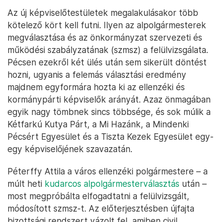
Az új képviselőtestületek megalakulásakor több
kötelező kört kell futni. Ilyen az alpolgármesterek
megválasztása és az önkormányzat szervezeti és
működési szabályzatának (szmsz) a felülvizsgálata.
Pécsen ezekről két ülés után sem sikerült döntést
hozni, ugyanis a felemás választási eredmény
majdnem egyformára hozta ki az ellenzéki és
kormánypárti képviselők arányát. Azaz önmagában
egyik nagy tömbnek sincs többsége, és sok múlik a
Kétfarkú Kutya Párt, a Mi Hazánk, a Mindenki
Pécsért Egyesület és a Tiszta Kezek Egyesület egy-
egy képviselőjének szavazatán.
Péterffy Attila a város ellenzéki polgármestere – a
múlt heti
kudarcos alpolgármesterválasztás
után –
most megpróbálta elfogadtatni a felülvizsgált,
módosított szmsz-t. Az előterjesztésben újfajta
bizottsági rendszert vázolt fel, amiben civil