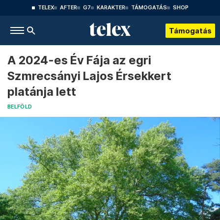
TELEX
AFTER
G7
KARAKTER
TÁMOGATÁS
SHOP
Támogatás
A 2024-es Év Fája az egri
Szmrecsányi Lajos Érsekkert
platánja lett
BELFÖLD