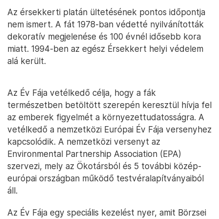
Az érsekkerti platán ültetésének pontos időpontja
nem ismert. A fát 1978-ban védetté nyilvánították
dekoratív megjelenése és 100 évnél idősebb kora
miatt. 1994-ben az egész Érsekkert helyi védelem
alá került.
Az Év Fája vetélkedő célja, hogy a fák
természetben betöltött szerepén keresztül hívja fel
az emberek figyelmét a környezettudatosságra. A
vetélkedő a nemzetközi Európai Év Fája versenyhez
kapcsolódik. A nemzetközi versenyt az
Environmental Partnership Association (EPA)
szervezi, mely az Ökotársból és 5 további közép-
európai országban működő testvéralapítványaiból
áll.
Az Év Fája egy speciális kezelést nyer, amit Börzsei