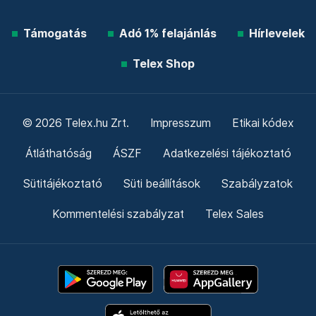
Támogatás
Adó 1% felajánlás
Hírlevelek
Telex Shop
© 2026 Telex.hu Zrt.
Impresszum
Etikai kódex
Átláthatóság
ÁSZF
Adatkezelési tájékoztató
Sütitájékoztató
Süti beállítások
Szabályzatok
Kommentelési szabályzat
Telex Sales