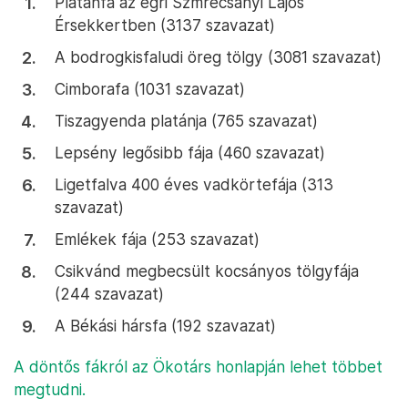
Platánfa az egri Szmrecsányi Lajos
Érsekkertben (3137 szavazat)
A bodrogkisfaludi öreg tölgy (3081 szavazat)
Cimborafa (1031 szavazat)
Tiszagyenda platánja (765 szavazat)
Lepsény legősibb fája (460 szavazat)
Ligetfalva 400 éves vadkörtefája (313
szavazat)
Emlékek fája (253 szavazat)
Csikvánd megbecsült kocsányos tölgyfája
(244 szavazat)
A Békási hársfa (192 szavazat)
A döntős fákról az Ökotárs honlapján lehet többet
megtudni.