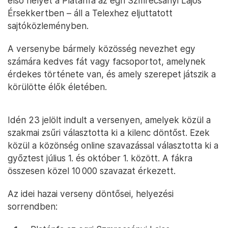
első helyét a Platánfa az egri Szmrecsányi Lajos
Érsekkertben – áll a Telexhez eljuttatott
sajtóközleményben.
A versenybe bármely közösség nevezhet egy
számára kedves fát vagy facsoportot, amelynek
érdekes története van, és amely szerepet játszik a
körülötte élők életében.
Idén 23 jelölt indult a versenyen, amelyek közül a
szakmai zsűri választotta ki a kilenc döntőst. Ezek
közül a közönség online szavazással választotta ki a
győztest július 1. és október 1. között. A fákra
összesen közel 10 000 szavazat érkezett.
Az idei hazai verseny döntősei, helyezési
sorrendben: