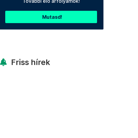
További élő árfolyamok!
Mutasd!
Friss hírek