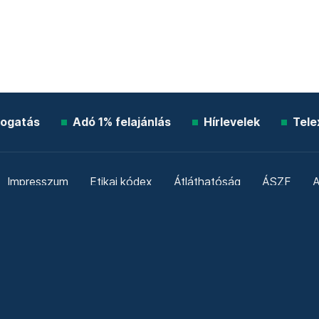
ogatás
Adó 1% felajánlás
Hírlevelek
Tele
Impresszum
Etikai kódex
Átláthatóság
ÁSZF
A
Süti beállítások
Szabályzatok
Kommentelési szabály