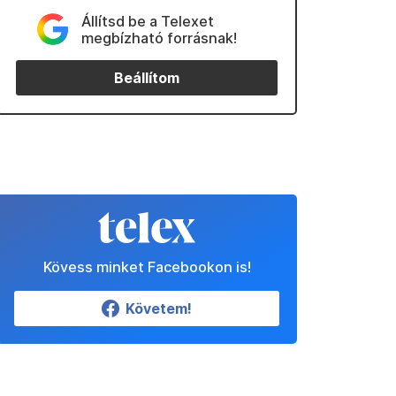
Állítsd be a Telexet
megbízható forrásnak!
Beállítom
Kövess minket Facebookon is!
Követem!