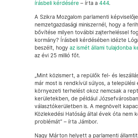
írásbeli kérdésére
– írta a
444
.
A Szikra Mozgalom parlamenti képviselőj
nemzetgazdasági miniszernél, hogy a feri
bővítése milyen további zajterheléssel fog 
kormány? Írásbeli kérdésében idézte Lóga
beszélt, hogy
az ismét állami tulajdonba k
az évi 25 millió főt.
„Mint közismert, a repülők fel- és leszáll
már most is rendkívül súlyos, a település
környezeti terhelést okoz nemcsak a rep
kerületekben, de például Józsefvárosban 
választókerületben is. A megnövelt kapacit
Közlekedési Hatóság által évek óta nem ke
problémát” – írta Jámbor.
Nagy Márton helyett a parlamenti államti