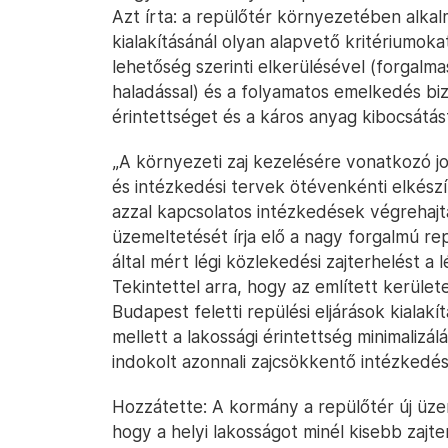
Azt írta: a repülőtér környezetében alkalma
kialakításánál olyan alapvető kritériumoka
lehetőség szerinti elkerülésével (forgalma
haladással) és a folyamatos emelkedés biz
érintettséget és a káros anyag kibocsátás
„A környezeti zaj kezelésére vonatkozó jo
és intézkedési tervek ötévenkénti elkészít
azzal kapcsolatos intézkedések végrehajt
üzemeltetését írja elő a nagy forgalmú re
által mért légi közlekedési zajterhelést a 
Tekintettel arra, hogy az említett kerülete
Budapest feletti repülési eljárások kialak
mellett a lakossági érintettség minimalizá
indokolt azonnali zajcsökkentő intézkedés 
Hozzátette: A kormány a repülőtér új üze
hogy a helyi lakosságot minél kisebb zajter