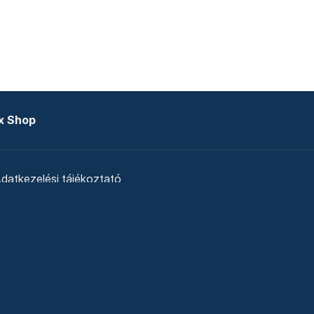
x Shop
datkezelési tájékoztató
zat
Telex Sales