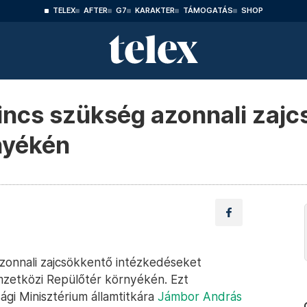
TELEX
AFTER
G7
KARAKTER
TÁMOGATÁS
SHOP
incs szükség azonnali zajc
rnyékén
azonnali zajcsökkentő intézkedéseket
mzetközi Repülőtér környékén. Ezt
gi Minisztérium államtitkára
Jámbor András