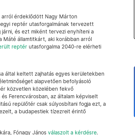
e arról érdeklődött Nagy Márton
hegyi reptér utasforgalmának tervezett
járni, és ezt miként tervezi enyhíteni a
 Máté államtitkárt, aki korábban arról
erült reptér
utasforgalma 2040-re elérheti
ása által keltett zajhatás egyes kerületekben
i életminőséget alapvetően befolyásoló
tér közvetlen közelében fekvő
és Ferencvárosban, az általam képviselt
ású repülőtér csak súlyosbítani fogja ezt, a
zelt, a budapestiek tízezreit érintő
tkára, Fónagy János
válaszolt a kérdésre
.