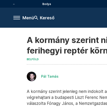
Ibolya
Menü
Kereső
A kormány szerint n
ferihegyi reptér kö
BELFÖLD
Pál Tamás
A kormány szerint jelenleg nem indokolt 
végrehajtani a budapesti Liszt Ferenc Ne
válaszolta Fónagy János, a Nemzetgazdasá