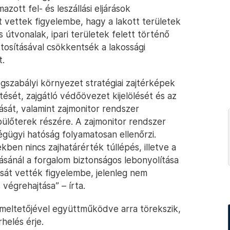
zott fel- és leszállási eljárások
t vettek figyelembe, hagy a lakott területek
s útvonalak, ipari területek felett történő
tosításával csökkentsék a lakossági
t.
gszabályi környezet stratégiai zajtérképek
ését, zajgátló védőövezet kijelölését és az
ását, valamint zajmonitor rendszer
pülőterek részére. A zajmonitor rendszer
légügyi hatóság folyamatosan ellenőrzi.
kben nincs zajhatárérték túllépés, illetve a
ításánál a forgalom biztonságos lebonyolítása
lását vették figyelembe, jelenleg nem
végrehajtása” – írta.
meltetőjével együttműködve arra törekszik,
helés érje.