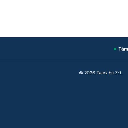
Tám
© 2026 Telex.hu Zrt.
Sütitájékoztató